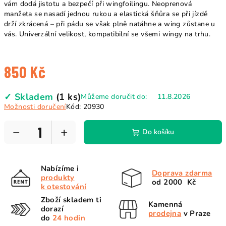
vám dodá jistotu a bezpečí při wingfoilingu. Neoprenová
manžeta se nasadí jednou rukou a elastická šňůra se při jízdě
drží zkrácená – při pádu se však plně natáhne a wing zůstane u
vás. Univerzální velikost, kompatibilní se všemi wingy na trhu.
850 Kč
Měrná
✓ Skladem
(1 ks)
Můžeme doručit do:
11.8.2026
cena:
Možnosti doručení
Kód:
20930
−
+
Do košíku
Nabízíme i
Doprava zdarma
produkty
od 2000 Kč
k otestování
Zboží skladem ti
Kamenná
dorazí
prodejna
v Praze
do
24 hodin