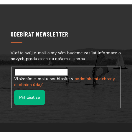
Z
á
p
a
ODEBÍRAT NEWSLETTER
t
í
Vložte svůj e-mail a my vám budeme zasílat informace o
nových produktech na našem e-shopu.
Vložením e-mailu souhlasíte s
podmínkami ochrany
osobních údajů
Přihlásit se