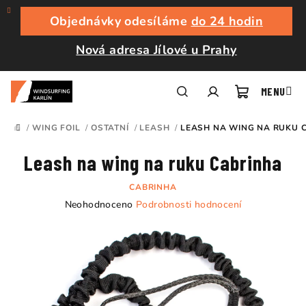
Přejít
na
Objednávky odesíláme
do 24 hodin
obsah
Nová adresa Jílové u Prahy
Nákupní
Hledat
Přihlášení
/
WING FOIL
/
OSTATNÍ
/
LEASH
/
LEASH NA WING NA RUKU 
DOMŮ
košík
Leash na wing na ruku Cabrinha
CABRINHA
Průměrné
Neohodnoceno
Podrobnosti hodnocení
hodnocení
produktu
je
0,0
z
5
hvězdiček.