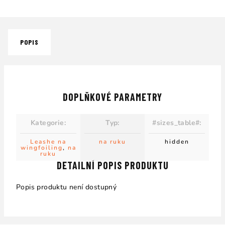
POPIS
DOPLŇKOVÉ PARAMETRY
Kategorie
:
Typ
:
#sizes_table#
:
Leashe na
na ruku
hidden
wingfoiling
,
na
ruku
DETAILNÍ POPIS PRODUKTU
Popis produktu není dostupný