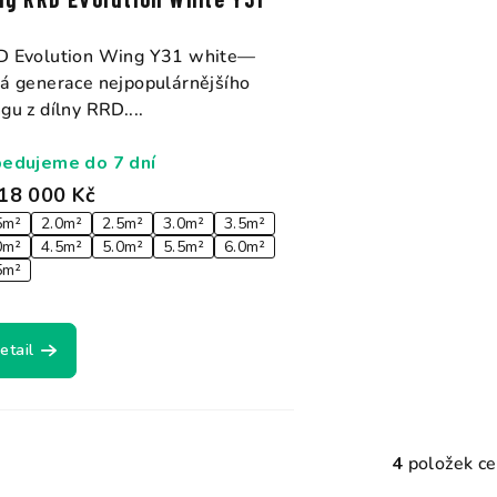
 Evolution Wing Y31 white—
á generace nejpopulárnějšího
gu z dílny RRD....
edujeme do 7 dní
18 000 Kč
5m²
2.0m²
2.5m²
3.0m²
3.5m²
0m²
4.5m²
5.0m²
5.5m²
6.0m²
5m²
etail
4
položek c
O