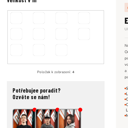
Velikost v m²
U
N
O
p
v
a
Položek k zobrazení:
4
p
S
Potřebujee poradit?
L
Ozvěte se nám!
O
O
L
N