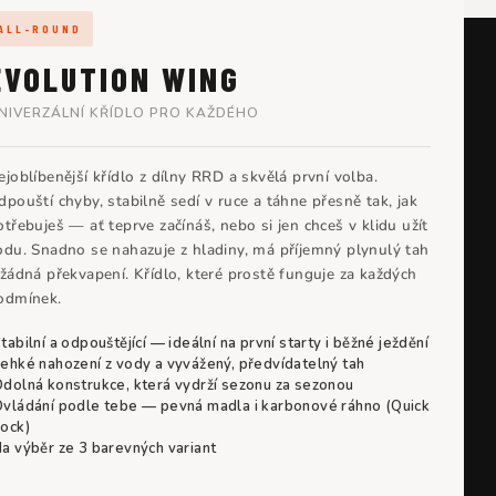
ALL-ROUND
EVOLUTION WING
NIVERZÁLNÍ KŘÍDLO PRO KAŽDÉHO
ejoblíbenější křídlo z dílny RRD a skvělá první volba.
dpouští chyby, stabilně sedí v ruce a táhne přesně tak, jak
otřebuješ — ať teprve začínáš, nebo si jen chceš v klidu užít
odu. Snadno se nahazuje z hladiny, má příjemný plynulý tah
 žádná překvapení. Křídlo, které prostě funguje za každých
odmínek.
tabilní a odpouštějící — ideální na první starty i běžné ježdění
ehké nahození z vody a vyvážený, předvídatelný tah
dolná konstrukce, která vydrží sezonu za sezonou
vládání podle tebe — pevná madla i karbonové ráhno (Quick
ock)
a výběr ze 3 barevných variant