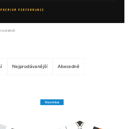
PREMIUM PERFORMANCE
mostatně.
í
Nejprodávanější
Abecedně
Novinka