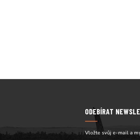
Z
á
p
ODEBÍRAT NEWSL
a
t
Vložte svůj e-mail a 