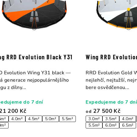
r
o
d
u
k
ng RRD Evolution Black Y31
Wing RRD Evolutio
t
 Evolution Wing Y31 black —
RRD Evolution Gold 
ů
á generace nejpopulárnějšího
nejlehčí, nejtužší, nej
gu z dílny...
bere osvědčenou...
edujeme do 7 dní
Expedujeme do 7 dní
21 200 Kč
27 500 Kč
od
5m²
4.0m²
4.5m²
5.0m²
5.5m²
3.0m²
3.5m²
4.0m²
0m²
5.5m²
6.0m²
6.5m²