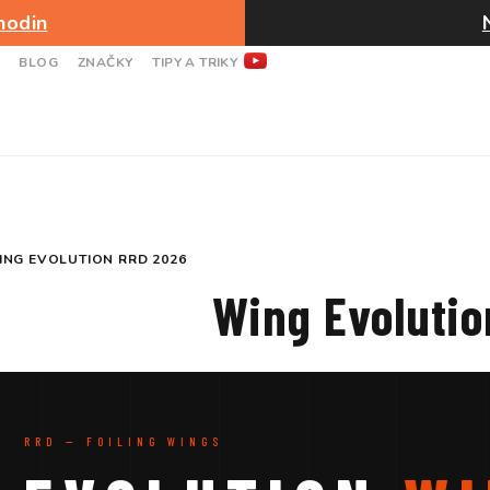
hodin
BLOG
ZNAČKY
TIPY A TRIKY
ING EVOLUTION RRD 2026
Wing Evoluti
RRD — FOILING WINGS