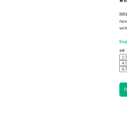
RRD
nov
win
Exp
od
1.
4.
6.
D