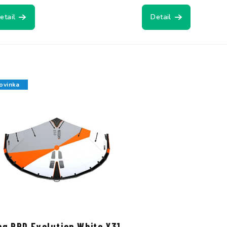
etail
Detail
ovinka
ng RRD Evolution White Y31