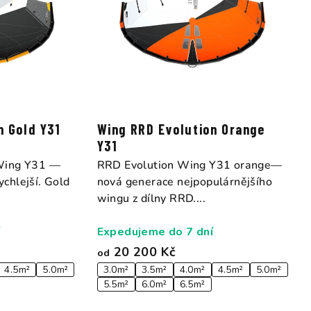
n Gold Y31
Wing RRD Evolution Orange
Y31
Wing Y31 —
RRD Evolution Wing Y31 orange—
rychlejší. Gold
nová generace nejpopulárnějšího
wingu z dílny RRD....
Expedujeme do 7 dní
20 200 Kč
od
4.5m²
5.0m²
3.0m²
3.5m²
4.0m²
4.5m²
5.0m²
5.5m²
6.0m²
6.5m²