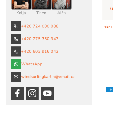
A
Kolja
Theo
Alča
+420 724 000 088
Pozn.:
+420 775 350 347
V
+420 603 916 042
ý
p
WhatsApp
i
windsurfingkarlin@email.cz
s
N
p
r