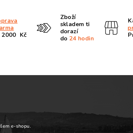
Zboží
prava
K
skladem ti
arma
p
dorazí
 2000 Kč
P
do
24 hodin
ašem e-shopu.