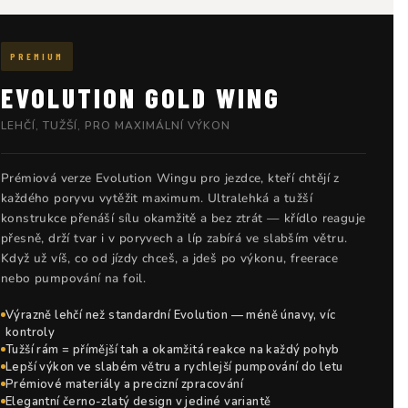
PREMIUM
EVOLUTION GOLD WING
LEHČÍ, TUŽŠÍ, PRO MAXIMÁLNÍ VÝKON
Prémiová verze Evolution Wingu pro jezdce, kteří chtějí z
každého poryvu vytěžit maximum. Ultralehká a tužší
konstrukce přenáší sílu okamžitě a bez ztrát — křídlo reaguje
přesně, drží tvar i v poryvech a líp zabírá ve slabším větru.
Když už víš, co od jízdy chceš, a jdeš po výkonu, freerace
nebo pumpování na foil.
Výrazně lehčí než standardní Evolution — méně únavy, víc
kontroly
Tužší rám = přímější tah a okamžitá reakce na každý pohyb
Lepší výkon ve slabém větru a rychlejší pumpování do letu
Prémiové materiály a precizní zpracování
Elegantní černo-zlatý design v jediné variantě