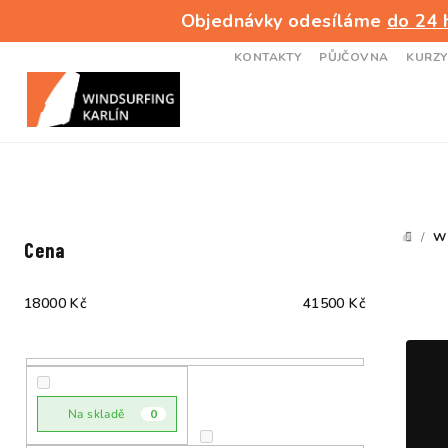
Přejít
Objednávky odesíláme
do 24 
na
obsah
KONTAKTY
PŮJČOVNA
KURZY
P
/
W
DOMŮ
Cena
o
s
18000
Kč
41500
Kč
t
r
a
Na skladě
0