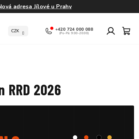
Nová adresa Jílové u Prahy
+420 724 000 088
CZK
Přihlášení
Nák
koší
on RRD 2026