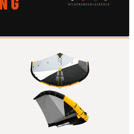
NG
BÍLÁ
ORANGE
BLACK
GOLD