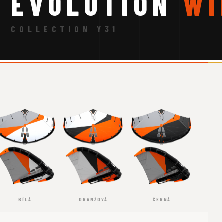
EVOLUTION
WI
COLLECTION Y31
BÍLÁ
ORANŽOVÁ
ČERNÁ