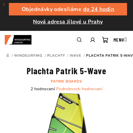
Přejít
na
Objednávky odesíláme
do 24 hodin
obsah
Nová adresa Jílové u Prahy
Nákupní
Hledat
Přihlášení
/
WINDSURFING
/
PLACHTY
/
WAVE
/
PLACHTA PATRIK 5-WA
DOMŮ
košík
Plachta Patrik 5-Wave
PATRIK BOARDS
Průměrné
2 hodnocení
Podrobnosti hodnocení
hodnocení
produktu
je
5,0
z
5
hvězdiček.