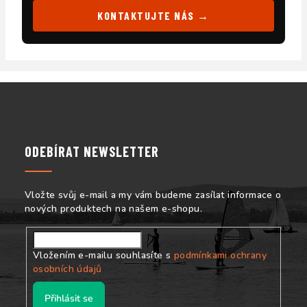
KONTAKTUJTE NÁS →
Z
á
p
a
ODEBÍRAT NEWSLETTER
t
í
Vložte svůj e-mail a my vám budeme zasílat informace o
nových produktech na našem e-shopu.
Vložením e-mailu souhlasíte s
podmínkami ochrany
osobních údajů
Přihlásit se