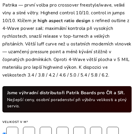
Patrika — první volba pro crossover freestyle/wave, velké
vlny a silné větry. Highend control 10/10, control in jumps
10/10. Klíčem je
high aspect ratio design
s refined outline z
4-Wave power sail: maximální kontrola při vysokých
rychlostech, snazší release v top-turnech a velkých
přistáních. Větší luff curve než u ostatních moderních vlnovek
— uzamčený pressure point a méně kývání stěžně v
čopnatých podmínkách. Oproti 4-Wave větší plocha v 5 MIL
materiálu pro lepší highwind výkon. K dispozici ve
velikostech 3.4 / 3.8 / 4.2 / 4.6 / 5.0 / 5.4 / 5.8 / 6.2.
Jsme výhradní distributoři Patrik Boards pro ČR a SR.
Nejlepší ceny, osobní poradenství při výběru velikosti a plný
servis.
VELIKOST V M²