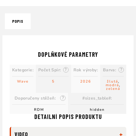
POPIS
DOPLŇKOVÉ PARAMETRY
?
?
Kategorie
:
Počet Spir
:
Rok výroby
:
Barva
:
Wave
5
2026
žlutá
,
modrá
,
zelená
?
Doporučeny stěžeň
:
#sizes_table#
:
RDM
hidden
DETAILNÍ POPIS PRODUKTU
+
VIDEO