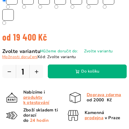
od
19 400 Kč
Měrná
Zvolte variantu
Můžeme doručit do:
Zvolte variantu
cena:
Možnosti doručení
Kód:
Zvolte variantu
−
+
Do košíku
Nabízíme i
Doprava zdarma
produkty
od 2000 Kč
k otestování
Zboží skladem ti
Kamenná
dorazí
prodejna
v Praze
do
24 hodin