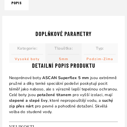
POPIS
DOPLŇKOVÉ PARAMETRY
Kategorie
:
Tloušťka
:
Typ
:
Vysoké boty
5mm
Podzim-Zíma
DETAILNÍ POPIS PRODUKTU
Neoprénové boty
ASCAN Superflex 5 mm
jsou extrémně
pružné a díky tenké speciální podešvi poskytují pocit
téměř jako naboso, ale s výrazně lepší tepelnou ochranou.
Celé boty jsou
potažené titanem
pro vyšší izolaci, mají
slepené a slepé švy
, které nepropouštějí vodu, a
suchý
zip přes nárt
pro pevné a pohodlné dotažení. Skvělá
volba do studené vody.
VELIKOSTI