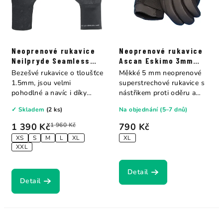
Neoprenové rukavice
Neoprenové rukavice
Neilpryde Seamless
Ascan Eskimo 3mm
Glove 1.5mm
Ascan
Bezešvé rukavice o tloušťce
Měkké 5 mm neoprenové
1.5mm, jsou velmi
superstrechové rukavice s
pohodlné a navíc i díky
nástřikem proti oděru a
absenci švů jsou...
upínacím...
✓ Skladem
(2 ks)
Na objednání (5–7 dnů)
1 390 Kč
1 960 Kč
790 Kč
XS
S
M
L
XL
XL
XXL
Detail
Detail