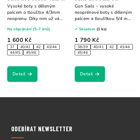
děleným palcem
děleným palcem
Vysoké boty s děleným
Gun Sails – vysoké
palcem o tloušťce 4/3mm
neoprénové boty s děleným
neoprenu. Díky nim už vám
palcem a tloušťkou 5/4 mm.
nohy nikdy...
Nabízí...
Na objednání (5–7 dnů)
✓ Skladem
(1 ks)
1 600 Kč
1 790 Kč
37
40/41
42
43/44
38/39
40/41
42
43/44
44/45
45/46
45/46
Detail
Detail
Z
á
p
a
ODEBÍRAT NEWSLETTER
t