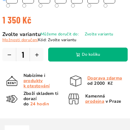
1 350 Kč
Měrná
Zvolte variantu
Můžeme doručit do:
Zvolte variantu
cena:
Možnosti doručení
Kód:
Zvolte variantu
−
+
Do košíku
Nabízíme i
Doprava zdarma
produkty
od 2000 Kč
k otestování
Zboží skladem ti
Kamenná
dorazí
prodejna
v Praze
do
24 hodin