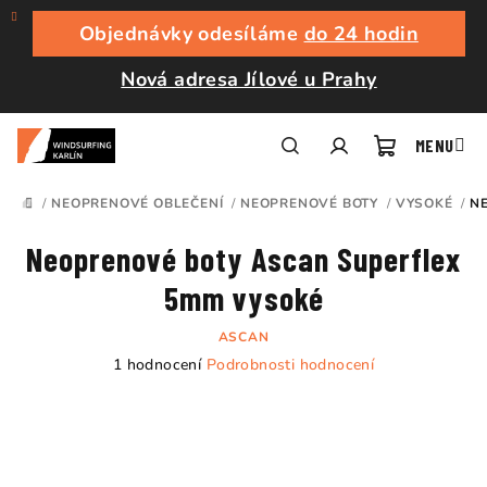
Přejít
na
Objednávky odesíláme
do 24 hodin
obsah
Nová adresa Jílové u Prahy
Nákupní
Hledat
Přihlášení
/
NEOPRENOVÉ OBLEČENÍ
/
NEOPRENOVÉ BOTY
/
VYSOKÉ
/
N
DOMŮ
košík
Neoprenové boty Ascan Superflex
5mm vysoké
ASCAN
Průměrné
1 hodnocení
Podrobnosti hodnocení
hodnocení
produktu
je
5,0
z