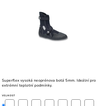
5
hvězdiček.
Superflex vysoká neoprénova botá 5mm. Ideální pro
extrémní teplotní podmínky.
VELIKOST