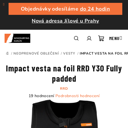
Přejít
na
Objednávky odesíláme
do 24 hodin
obsah
Nová adresa Jílové u Prahy
Nákupní
Hledat
Přihlášení
/
NEOPRENOVÉ OBLEČENÍ
/
VESTY
/
IMPACT VESTA NA FOIL R
DOMŮ
košík
Impact vesta na foil RRD Y30 Fully
padded
RRD
Průměrné
19 hodnocení
Podrobnosti hodnocení
hodnocení
produktu
je
4,8
z