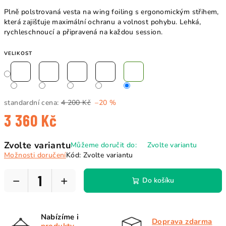
Plně polstrovaná vesta na wing foiling s ergonomickým střihem,
která zajišťuje maximální ochranu a volnost pohybu. Lehká,
rychleschnoucí a připravená na každou session.
VELIKOST
standardní cena:
4 200 Kč
–20 %
3 360 Kč
Měrná
Zvolte variantu
Můžeme doručit do:
Zvolte variantu
cena:
Možnosti doručení
Kód:
Zvolte variantu
−
+
Do košíku
Nabízíme i
Doprava zdarma