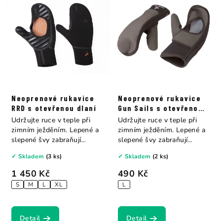
Neoprenové rukavice
Neoprenové rukavice
RRD s otevřenou dlaní
Gun Sails s otevřenou
dlaní
Udržujte ruce v teple při
Udržujte ruce v teple při
zimním ježděním. Lepené a
zimním ježděním. Lepené a
slepené švy zabraňují
slepené švy zabraňují
pronikání...
pronikání...
✓ Skladem
(3 ks)
✓ Skladem
(2 ks)
1 450 Kč
490 Kč
S
M
L
XL
L
Detail
Detail