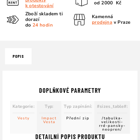
produkty
od 2000 Kč
k otestování
Zboží skladem ti
Kamenná
dorazí
prodejna
v Praze
do
24 hodin
POPIS
DOPLŇKOVÉ PARAMETRY
Kategorie
:
Typ
:
Typ zapínání
:
#sizes_table#
:
Vesty
Impact
Přední zip
/tabulka-
Vesta
velikosti-
rrd-pansky-
neopren/
DETAILNÍ POPIS PRODUKTU