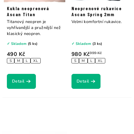
Kukla neoprenová
Neoprenové rukavice
Ascan Titan
Ascan Spring 2mm
Titanový neopren je
Velmi komfortní rukavice.
vyhřívanější a pružnější než
klasický neopren.
✓ Skladem
(5 ks)
✓ Skladem
(3 ks)
490 Kč
980 Kč
999 Kč
S
M
L
XL
S
M
L
XL
Detail
Detail