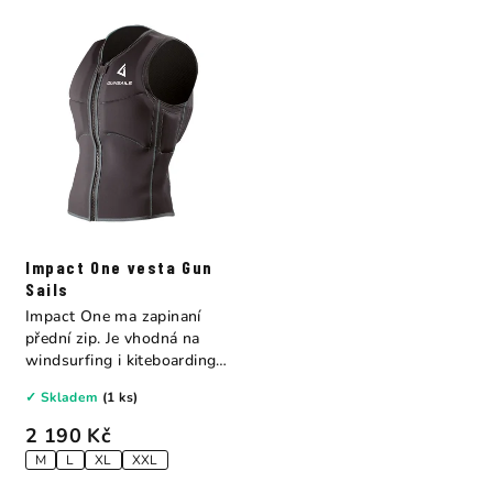
Impact One vesta Gun
Sails
Impact One ma zapinaní
přední zip. Je vhodná na
windsurfing i kiteboarding.
Nárazová...
✓ Skladem
(1 ks)
2 190 Kč
M
L
XL
XXL