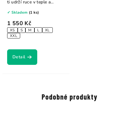
ti udrží ruce v teple a
zajistí...
✓ Skladem
(1 ks)
1 550 Kč
XS
S
M
L
XL
XXL
Detail
Podobné produkty