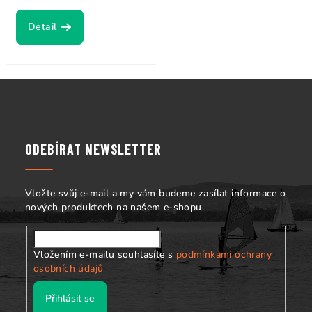
Detail
Z
á
p
a
ODEBÍRAT NEWSLETTER
t
í
Vložte svůj e-mail a my vám budeme zasílat informace o
nových produktech na našem e-shopu.
Vložením e-mailu souhlasíte s
podmínkami ochrany
osobních údajů
Přihlásit se