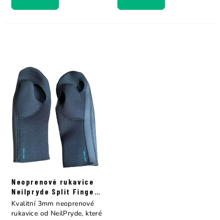
Neoprenové rukavice
Neilpryde Split Finger
s otevřenou dlaní
Kvalitní 3mm neoprenové
rukavice od NeilPryde, které