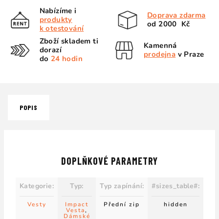
Nabízíme i
Doprava zdarma
produkty
od 2000 Kč
k otestování
Zboží skladem ti
Kamenná
dorazí
prodejna
v Praze
do
24 hodin
POPIS
DOPLŇKOVÉ PARAMETRY
Kategorie
:
Typ
:
Typ zapínání
:
#sizes_table#
:
Vesty
Impact
Přední zip
hidden
Vesta
,
Dámské