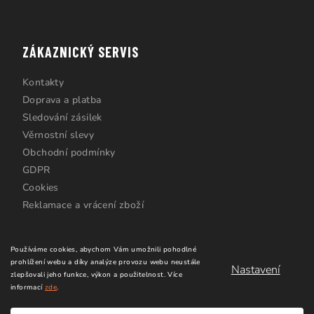
ZÁKAZNICKÝ SERVIS
Kontakty
Doprava a platba
Sledování zásilek
Věrnostní slevy
Obchodní podmínky
GDPR
Cookies
Reklamace a vrácení zboží
Používáme cookies, abychom Vám umožnili pohodlné
prohlížení webu a díky analýze provozu webu neustále
Nastavení
zlepšovali jeho funkce, výkon a použitelnost.
Více
informací
zde
.
Copyright 2026
Windsurfing Karlín.cz
. Všechna práva
vyhrazena.
Upravit nastavení cookies