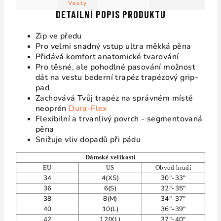
Vesty
DETAILNÍ POPIS PRODUKTU
Zip ve předu
Pro velmi snadný vstup ultra měkká pěna
Přidává komfort anatomické tvarování
Pro těsné, ale pohodlné pasování možnost
dát na vestu bederní trapéz trapézový grip-
pad
Zachovává Tvůj trapéz na správném místě
neoprén
Dura-Flex
Flexibilní a trvanlivý povrch - segmentovaná
pěna
Snižuje vliv dopadů při pádu
Dámské velikosti
EU
US
Obvod hrudí
34
4(XS)
30"-33"
36
6(S)
32"-35"
38
8(M)
34"-37"
40
10(L)
36"-39"
42
12(XL)
37"-40"