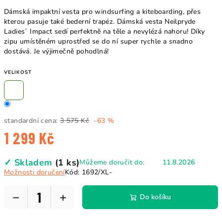
Dámská impaktní vesta pro windsurfing a kiteboarding, přes
kterou pasuje také bederní trapéz. Dámská vesta Neilpryde
Ladies´ Impact sedí perfektně na těle a nevylézá nahoru! Díky
zipu umístěném uprostřed se do ní super rychle a snadno
dostává. Je výjimečně pohodlná!
VELIKOST
standardní cena:
3 575 Kč
–63 %
1 299 Kč
Měrná
✓ Skladem
(1 ks)
Můžeme doručit do:
11.8.2026
cena:
Možnosti doručení
Kód:
1692/XL-
−
+
Do košíku