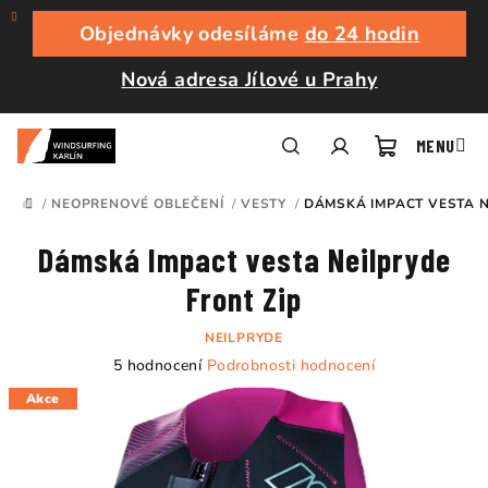
Přejít
na
Objednávky odesíláme
do 24 hodin
obsah
Nová adresa Jílové u Prahy
Nákupní
Hledat
Přihlášení
/
NEOPRENOVÉ OBLEČENÍ
/
VESTY
/
DÁMSKÁ IMPACT VESTA N
DOMŮ
košík
Dámská Impact vesta Neilpryde
Front Zip
NEILPRYDE
Průměrné
5 hodnocení
Podrobnosti hodnocení
hodnocení
Akce
produktu
je
4,4
z