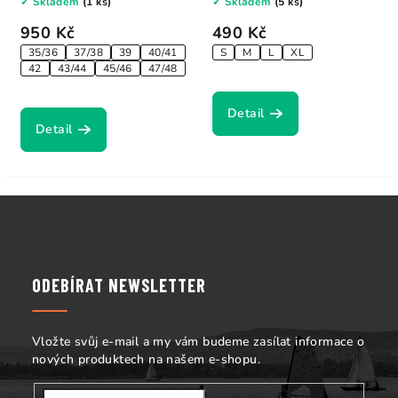
✓ Skladem
(1 ks)
✓ Skladem
(5 ks)
950 Kč
490 Kč
35/36
37/38
39
40/41
S
M
L
XL
42
43/44
45/46
47/48
Detail
Detail
Z
á
p
a
ODEBÍRAT NEWSLETTER
t
í
Vložte svůj e-mail a my vám budeme zasílat informace o
nových produktech na našem e-shopu.