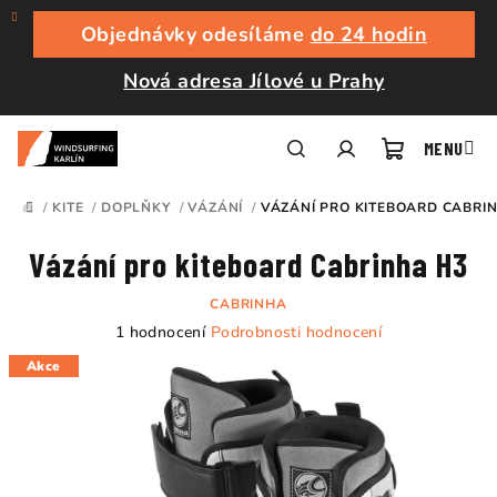
Přejít
na
Objednávky odesíláme
do 24 hodin
obsah
Nová adresa Jílové u Prahy
Nákupní
Hledat
Přihlášení
/
KITE
/
DOPLŇKY
/
VÁZÁNÍ
/
VÁZÁNÍ PRO KITEBOARD CABRI
DOMŮ
košík
Vázání pro kiteboard Cabrinha H3
CABRINHA
Průměrné
1 hodnocení
Podrobnosti hodnocení
hodnocení
Akce
produktu
je
5,0
z
5
hvězdiček.