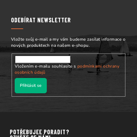
á
p
a
ODEBÍRAT NEWSLETTER
t
í
Vložte svůj e-mail a my vám budeme zasílat informace o
nových produktech na našem e-shopu.
Vložením e-mailu souhlasíte s
podmínkami ochrany
osobních údajů
Přihlásit se
POTŘEBUJEE PORADIT?