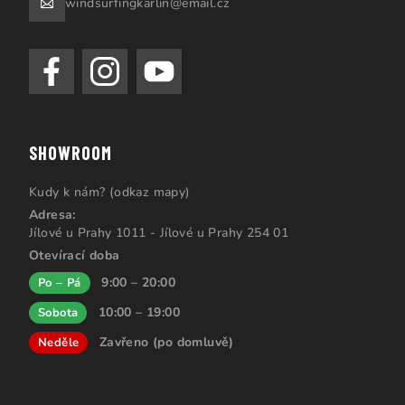
windsurfingkarlin@email.cz
SHOWROOM
Kudy k nám? (odkaz mapy)
Adresa:
Jílové u Prahy 1011 - Jílové u Prahy 254 01
Otevírací doba
9:00 – 20:00
Po – Pá
10:00 – 19:00
Sobota
Zavřeno (po domluvě)
Neděle