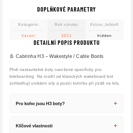
DOPLŇKOVÉ PARAMETRY
Kategorie
:
Rok výroby
:
#sizes_table#
:
Vázání
2021
hidden
DETAILNÍ POPIS PRODUKTU
👢 Cabrinha H3 – Wakestyle / Cable Boots
Plně nastavitelné boty navržené specificky pro
kiteboarding. Na rozdíl od klasických wakeboard bot
zohledňují unikátní síly a pozici kotníku při jízdě na kitu.
+
Pro koho jsou H3 boty?
H3 jsou pro jezdce, kteří chtějí maximální
kontrolu boardu – freestyle, wakestyle a cable
+
Klíčové vlastnosti
park. Boty vám dají pevný kontakt s boardem,