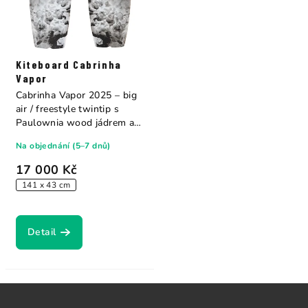
Kiteboard Cabrinha
Vapor
Cabrinha Vapor 2025 – big
air / freestyle twintip s
Paulownia wood jádrem a
skelnou...
Na objednání (5–7 dnů)
17 000 Kč
141 x 43 cm
Detail
Z