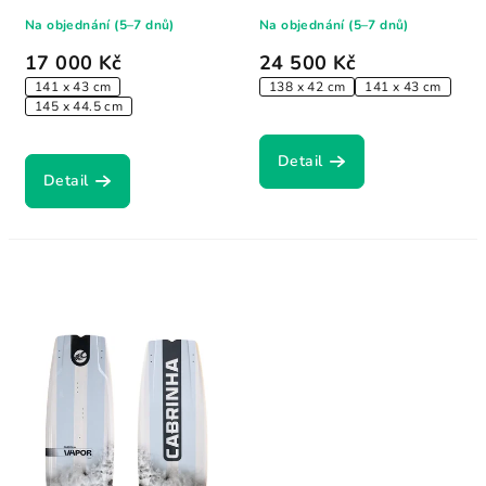
jádrem. Nový...
jsou pro freeride a všestranné jezdce, kteří
Na objednání (5–7 dnů)
Na objednání (5–7 dnů)
oceňují pohodlí a jednoduchost.
17 000 Kč
24 500 Kč
141 x 43 cm
138 x 42 cm
141 x 43 cm
145 x 44.5 cm
Detail
Detail