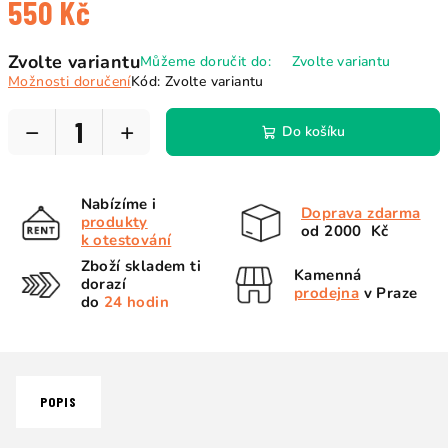
550 Kč
Měrná
Zvolte variantu
Můžeme doručit do:
Zvolte variantu
cena:
Možnosti doručení
Kód:
Zvolte variantu
−
+
Do košíku
Nabízíme i
Doprava zdarma
produkty
od 2000 Kč
k otestování
Zboží skladem ti
Kamenná
dorazí
prodejna
v Praze
do
24 hodin
POPIS