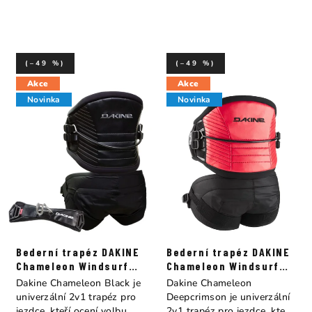
(–49 %)
(–49 %)
Akce
Akce
Novinka
Novinka
Bederní trapéz DAKINE
Bederní trapéz DAKINE
Chameleon Windsurf
Chameleon Windsurf
Harness Black
Harness Deepcrimson
Dakine Chameleon Black je
Dakine Chameleon
univerzální 2v1 trapéz pro
Deepcrimson je univerzální
jezdce, kteří ocení volbu
2v1 trapéz pro jezdce, kteří