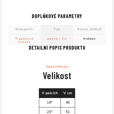
DOPLŇKOVÉ PARAMETRY
Kategorie
:
Typ
:
#sizes_table#
:
Trapézové
pevné / fix
hidden
úvazky
DETAILNÍ POPIS PRODUKTU
Specifikace
Velikost
V palcích
V cm
18"
46
20"
51