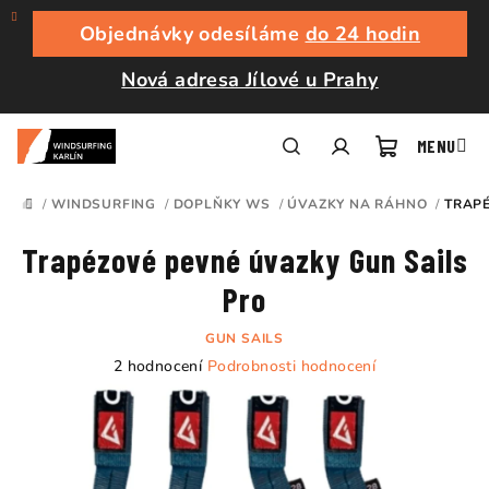
Přejít
na
Objednávky odesíláme
do 24 hodin
obsah
Nová adresa Jílové u Prahy
Nákupní
Hledat
Přihlášení
/
WINDSURFING
/
DOPLŇKY WS
/
ÚVAZKY NA RÁHNO
/
TRAPÉ
DOMŮ
košík
Trapézové pevné úvazky Gun Sails
Pro
GUN SAILS
Průměrné
2 hodnocení
Podrobnosti hodnocení
hodnocení
produktu
je
5,0
z