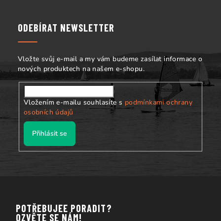
p
a
ODEBÍRAT NEWSLETTER
t
í
Vložte svůj e-mail a my vám budeme zasílat informace o
nových produktech na našem e-shopu.
Vložením e-mailu souhlasíte s
podmínkami ochrany
osobních údajů
Přihlásit se
POTŘEBUJEE PORADIT?
OZVĚTE SE NÁM!