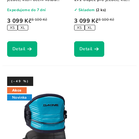
mezi...
ocení volbu...
Expedujeme do 7 dní
✓ Skladem
(2 ks)
3 099 Kč
6 100 Kč
3 099 Kč
6 100 Kč
XS
XL
XS
XL
Detail
Detail
(–49 %)
Akce
Novinka