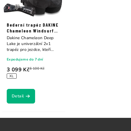
Bederní trapéz DAKINE
Chameleon Windsurf
Harness Deep Lake
Dakine Chameleon Deep
Lake je univerzální 2v1
trapéz pro jezdce, kteří
ocení volbu mezi...
Expedujeme do 7 dní
3 099 Kč
6 100 Kč
XL
Detail
Z
á