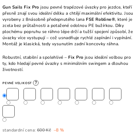
Gun Sails Fix Pro
jsou pevné trapézové úvazky pro jezdce, kteří
přesně znají svou ideální délku a chtějí maximální efektivitu. Jsou
vyrobeny z 8násobně předepnutého lana
FSE Robline®
, které je
zcela bez průtažnosti a potažené odolnou PE bužírkou. Díky
plochému popruhu se ráhno lépe drží a tužší spojení způsobí, že
úvazky více vystupují – což usnadňuje rychlé zapínání i vypínání.
Montáž je klasická, tedy vysunutím zadní koncovky ráhna.
Robustní, stabilní a spolehlivé –
Fix Pro
jsou ideální volbou pro
ty, kdo hledají pevné úvazky s minimálním swingem a dlouhou
životností.
?
PEVNÉ VELIKOST
standardní cena:
600 Kč
–8 %