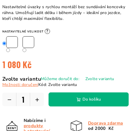
Nastavitelné úvazky s rychlou montáží bez sundávání koncovky
ráhna. Umožňují ladit délku i během jízdy – ideální pro jezdce,
kteří chtějí maximální flexibilitu.
?
NASTAVITELNÉ VELIKOST
1 080 Kč
Měrná
Zvolte variantu
Můžeme doručit do:
Zvolte variantu
cena:
Možnosti doručení
Kód:
Zvolte variantu
−
+
Do košíku
Nabízíme i
Doprava zdarma
produkty
od 2000 Kč