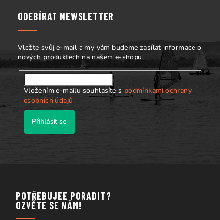
p
a
ODEBÍRAT NEWSLETTER
t
í
Vložte svůj e-mail a my vám budeme zasílat informace o
nových produktech na našem e-shopu.
Vložením e-mailu souhlasíte s
podmínkami ochrany
osobních údajů
Přihlásit se
POTŘEBUJEE PORADIT?
OZVĚTE SE NÁM!