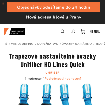
Přejít
na
Objednávky odesíláme
do 24 hodin
obsah
Nová adresa Jílové u Prahy
Nákupní
Hledat
Přihlášení
/
WINDSURFING
/
DOPLŇKY WS
/
ÚVAZKY NA RÁHNO
/
TRAPÉ
DOMŮ
košík
Trapézové nastavitelné úvazky
Unifiber HD Lines Quick
UNIFIBER
Průměrné
4 hodnocení
Podrobnosti hodnocení
hodnocení
produktu
je
5,0
z