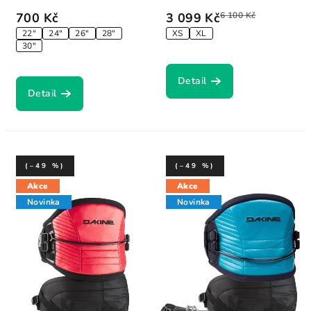
700 Kč
3 099 Kč
6 100 Kč
22"
24"
26"
28"
XS
XL
30"
Detail
Detail
(–49 %)
(–49 %)
Akce
Akce
Novinka
Novinka