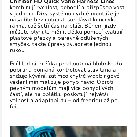
Unifiber HD Quick Vario Harness Lines
kombinují rychlost, pohodlí a přizpůsobivost
v jednom. Díky systému rychlé montáže je
nasadíte bez nutnosti sundávat koncovku
ráhna, což šetří čas na pláži. Během jízdy
můžete plynule měnit délku pomocí kvalitní
plastové přezky a barevně odlišených
smyček, takže úpravy zvládnete jednou
rukou.
Průhledná bužírka prodloužená hluboko do
popruhu pomáhá kontrolovat stav lana a
snižuje kývání, zatímco chytré webbingové
vedení minimalizuje pohyb navíc. Oproti
pevným modelům mají více pohyblivých
částí, ale na oplátku poskytují největší
volnost a adaptabilitu – od freeridu až po
foil.