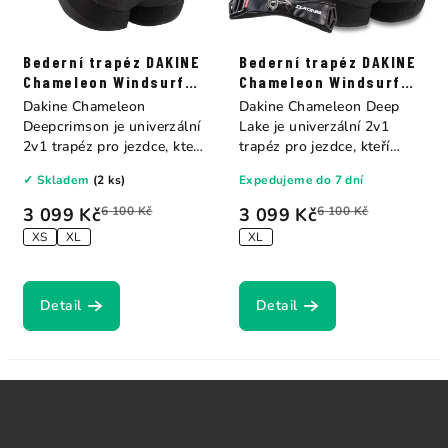
Bederní trapéz DAKINE
Bederní trapéz DAKINE
Chameleon Windsurf
Chameleon Windsurf
Harness Deepcrimson
Harness Deep Lake
Dakine Chameleon
Dakine Chameleon Deep
Deepcrimson je univerzální
Lake je univerzální 2v1
2v1 trapéz pro jezdce, kteří
trapéz pro jezdce, kteří
ocení volbu...
ocení volbu mezi...
✓ Skladem
(2 ks)
Expedujeme do 7 dní
3 099 Kč
6 100 Kč
3 099 Kč
6 100 Kč
XS
XL
XL
Detail
Detail
Z
á