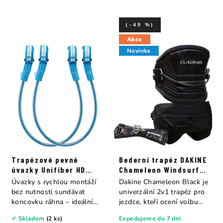
(–49 %)
Akce
Novinka
Trapézové pevné
Bederní trapéz DAKINE
úvazky Unifiber HD
Chameleon Windsurf
Lines Quick
Harness Black
Úvazky s rychlou montáží
Dakine Chameleon Black je
bez nutnosti sundávat
univerzální 2v1 trapéz pro
koncovku ráhna – ideální
jezdce, kteří ocení volbu
pro ty, kdo...
mezi...
✓ Skladem
(2 ks)
Expedujeme do 7 dní