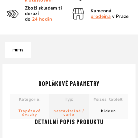
k otestování
Zboží skladem ti
Kamenná
dorazí
prodejna
v Praze
do
24 hodin
POPIS
DOPLŇKOVÉ PARAMETRY
Kategorie
:
Typ
:
#sizes_table#
:
Trapézové
nastavitelné /
hidden
úvazky
vario
DETAILNÍ POPIS PRODUKTU