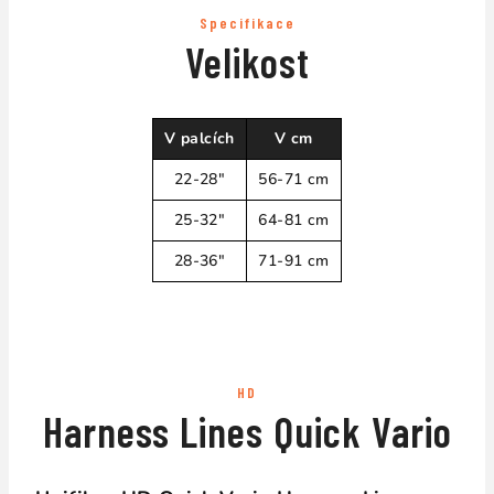
Specifikace
Velikost
V palcích
V cm
22-28"
56-71 cm
25-32"
64-81 cm
28-36"
71-91 cm
HD
Harness Lines Quick Vario