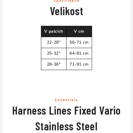
Specifikace
Velikost
V palcích
V cm
22-28"
56-71 cm
25-32"
64-81 cm
28-36"
71-91 cm
Essentials
Harness Lines Fixed Vario
Stainless Steel