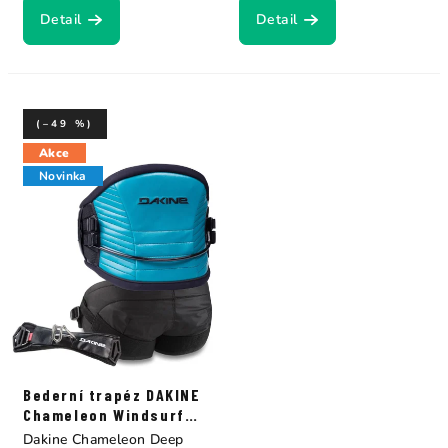
Detail
Detail
(–49 %)
Akce
Novinka
Bederní trapéz DAKINE
Chameleon Windsurf
Harness Deep Lake
Dakine Chameleon Deep