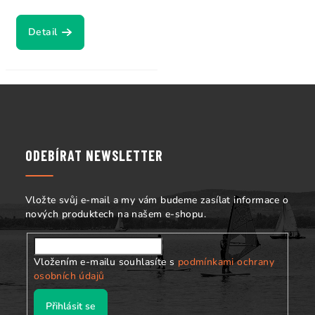
Detail
Z
á
p
a
ODEBÍRAT NEWSLETTER
t
í
Vložte svůj e-mail a my vám budeme zasílat informace o
nových produktech na našem e-shopu.
Vložením e-mailu souhlasíte s
podmínkami ochrany
osobních údajů
Přihlásit se