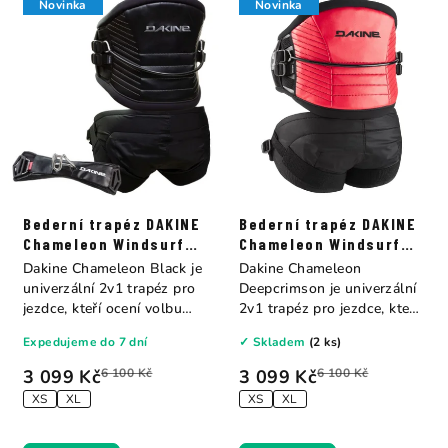
Novinka
Novinka
Bederní trapéz DAKINE
Bederní trapéz DAKINE
Chameleon Windsurf
Chameleon Windsurf
Harness Black
Harness Deepcrimson
Dakine Chameleon Black je
Dakine Chameleon
univerzální 2v1 trapéz pro
Deepcrimson je univerzální
jezdce, kteří ocení volbu
2v1 trapéz pro jezdce, kteří
mezi...
ocení volbu...
Expedujeme do 7 dní
✓ Skladem
(2 ks)
3 099 Kč
6 100 Kč
3 099 Kč
6 100 Kč
XS
XL
XS
XL