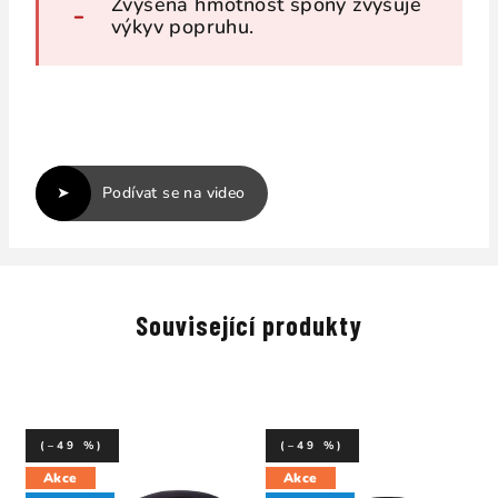
Zvýšená hmotnost spony zvyšuje
výkyv popruhu.
Podívat se na video
Související produkty
(–49 %)
(–49 %)
Akce
Akce