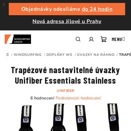
Přejít
na
Objednávky odesíláme
do 24 hodin
obsah
Nová adresa Jílové u Prahy
Nákupní
Hledat
Přihlášení
/
WINDSURFING
/
DOPLŇKY WS
/
ÚVAZKY NA RÁHNO
/
TRAPÉ
DOMŮ
košík
Trapézové nastavitelné úvazky
Unifiber Essentials Stainless
UNIFIBER
Průměrné
6 hodnocení
Podrobnosti hodnocení
hodnocení
produktu
je
5,0
z