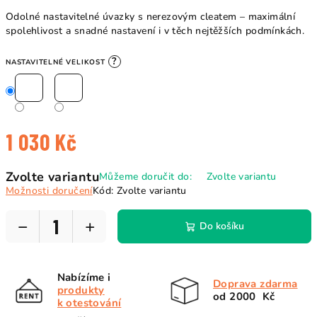
Odolné nastavitelné úvazky s nerezovým cleatem – maximální
spolehlivost a snadné nastavení i v těch nejtěžších podmínkách.
?
NASTAVITELNÉ VELIKOST
1 030 Kč
Měrná
Zvolte variantu
Můžeme doručit do:
Zvolte variantu
cena:
Možnosti doručení
Kód:
Zvolte variantu
−
+
Do košíku
Nabízíme i
Doprava zdarma
produkty
od 2000 Kč
k otestování