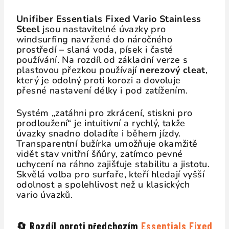
Unifiber Essentials Fixed Vario Stainless
Steel
jsou nastavitelné úvazky pro
windsurfing navržené do náročného
prostředí – slaná voda, písek i časté
používání. Na rozdíl od základní verze s
plastovou přezkou používají
nerezový cleat
,
který je odolný proti korozi a dovoluje
přesné nastavení délky i pod zatížením.
Systém „zatáhni pro zkrácení, stiskni pro
prodloužení“ je intuitivní a rychlý, takže
úvazky snadno doladíte i během jízdy.
Transparentní bužírka umožňuje okamžitě
vidět stav vnitřní šňůry, zatímco pevné
uchycení na ráhno zajišťuje stabilitu a jistotu.
Skvělá volba pro surfaře, kteří hledají vyšší
odolnost a spolehlivost než u klasických
vario úvazků.
🔄
Rozdíl oproti předchozím
Essentials Fixed