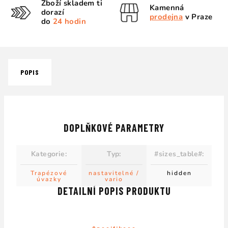
Zboží skladem ti
Kamenná
dorazí
prodejna
v Praze
do
24 hodin
POPIS
DOPLŇKOVÉ PARAMETRY
Kategorie
:
Typ
:
#sizes_table#
:
Trapézové
nastavitelné /
hidden
úvazky
vario
DETAILNÍ POPIS PRODUKTU