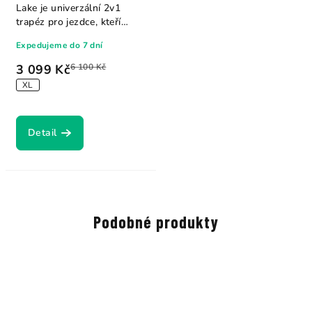
Lake je univerzální 2v1
trapéz pro jezdce, kteří
ocení volbu mezi...
Expedujeme do 7 dní
3 099 Kč
6 100 Kč
XL
Detail
Podobné produkty