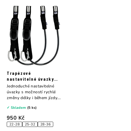
Trapézové
nastavitelné úvazky
Unifiber Essentials
Jednoduché nastavitelné
úvazky s možností rychlé
změny délky i během jízdy.
Skvělá...
✓ Skladem
(5 ks)
950 Kč
22-28
25-32
28-36