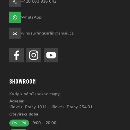
+420 603 916 042
WhatsApp
windsurfingkarlin@email.cz
SHOWROOM
Kudy k nám? (odkaz mapy)
Adresa:
Jílové u Prahy 1011 - Jílové u Prahy 254 01
Otevírací doba
9:00 – 20:00
Po – Pá