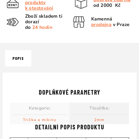
produkty
od 2000 Kč
k otestování
Zboží skladem ti
Kamenná
dorazí
prodejna
v Praze
do
24 hodin
POPIS
DOPLŇKOVÉ PARAMETRY
Kategorie
:
Tloušťka
:
Trička a mikiny
2mm
DETAILNÍ POPIS PRODUKTU