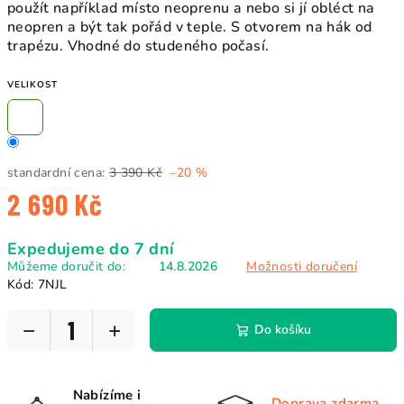
použít například místo neoprenu a nebo si jí obléct na
neopren a být tak pořád v teple. S otvorem na hák od
trapézu. Vhodné do studeného počasí.
VELIKOST
standardní cena:
3 390 Kč
–20 %
2 690 Kč
Měrná
Expedujeme do 7 dní
cena:
Můžeme doručit do:
14.8.2026
Možnosti doručení
Kód:
7NJL
−
+
Do košíku
Nabízíme i
Doprava zdarma