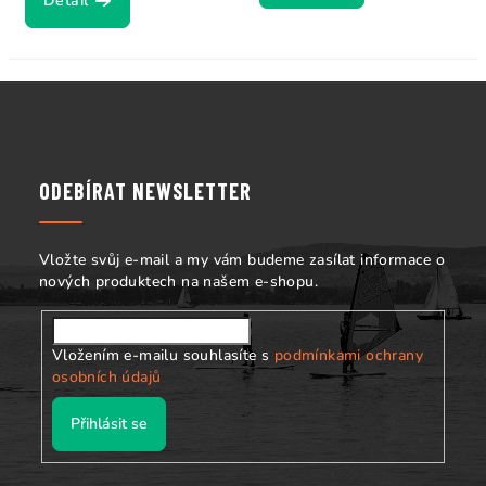
Detail
Z
á
p
a
ODEBÍRAT NEWSLETTER
t
í
Vložte svůj e-mail a my vám budeme zasílat informace o
nových produktech na našem e-shopu.
Vložením e-mailu souhlasíte s
podmínkami ochrany
osobních údajů
Přihlásit se