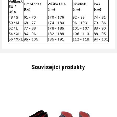
Velikost
Hmotnost
Výška těla
Hrudník
Pas
EU /
(kg)
(cm)
(cm)
(cm)
USA
48 / S
61 - 70
170 - 176
92 - 98
74 - 81
50 / M
68 - 77
174 - 180
96 - 103
79 - 86
52 / L
77 - 88
178 - 185
101 - 107
83 - 90
54 / XL
86 - 96
182 - 188
106 - 113
88 - 95
56 / XXL
95 - 105
185 - 191
112 - 118
94 - 101
Související produkty