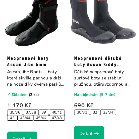
Neoprenové boty
Neoprenové dětské
Ascan Jibe 5mm
boty Ascan Kiddy
boots 4mm
Ascan Jibe Boots – boty,
Dětské neoprenové boty
které skvěle padnou a drží
surfové boty se stabilní,
na noze díky dvěma páskům
pružnou, otěruvzdornou a...
na...
✓ Skladem
(2 ks)
Na objednání (5–7 dnů)
1 170 Kč
690 Kč
35/36
37/38
39
40/41
30/31
32
33/34
42
43/44
45/46
47/48
Detail