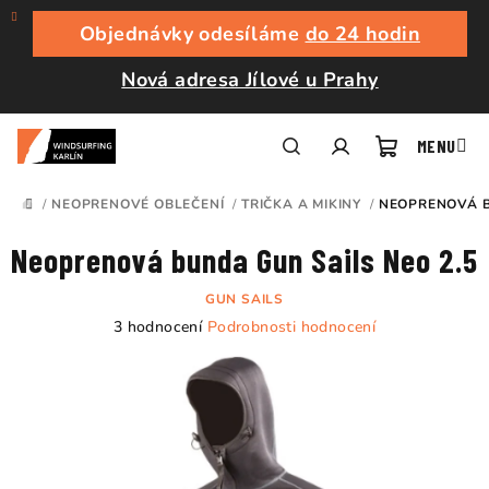
Přejít
na
Objednávky odesíláme
do 24 hodin
obsah
Nová adresa Jílové u Prahy
Nákupní
Hledat
Přihlášení
/
NEOPRENOVÉ OBLEČENÍ
/
TRIČKA A MIKINY
/
NEOPRENOVÁ B
DOMŮ
košík
Neoprenová bunda Gun Sails Neo 2.5
GUN SAILS
Průměrné
3 hodnocení
Podrobnosti hodnocení
hodnocení
produktu
je
5,0
z
5
hvězdiček.