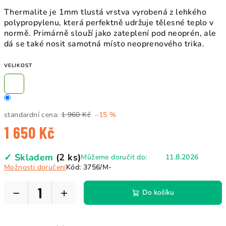
Thermalite je 1mm tlustá vrstva vyrobená z lehkého
polypropylenu, která perfektně udržuje tělesné teplo v
normě. Primárně slouží jako zateplení pod neoprén, ale
dá se také nosit samotná místo neoprenového trika.
VELIKOST
standardní cena:
1 960 Kč
–15 %
1 650 Kč
Měrná
✓ Skladem
(2 ks)
Můžeme doručit do:
11.8.2026
cena:
Možnosti doručení
Kód:
3756/M-
−
+
Do košíku