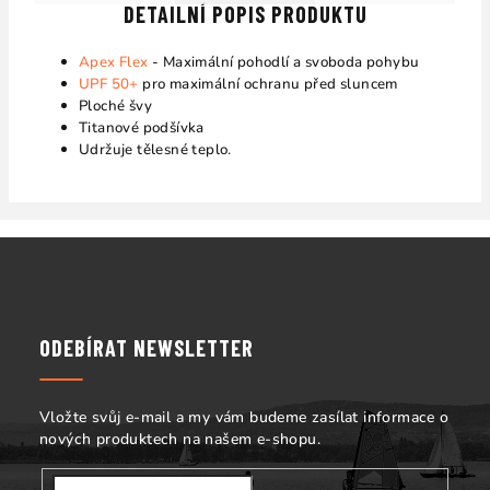
DETAILNÍ POPIS PRODUKTU
Apex Flex
- Maximální pohodlí a svoboda pohybu
UPF 50+
pro maximální ochranu před sluncem
Ploché švy
Titanové podšívka
Udržuje tělesné teplo.
Z
á
p
a
ODEBÍRAT NEWSLETTER
t
í
Vložte svůj e-mail a my vám budeme zasílat informace o
nových produktech na našem e-shopu.