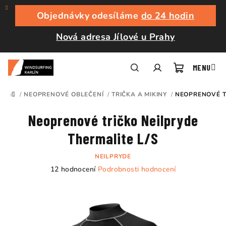
Přejít
na
Objednávky odesíláme
do 24 hodin
obsah
Nová adresa Jílové u Prahy
Nákupní
Hledat
Přihlášení
/
NEOPRENOVÉ OBLEČENÍ
/
TRIČKA A MIKINY
/
NEOPRENOVÉ T
DOMŮ
košík
Neoprenové tričko Neilpryde
Thermalite L/S
NEILPRYDE
Průměrné
12 hodnocení
Podrobnosti hodnocení
hodnocení
produktu
je
5,0
z