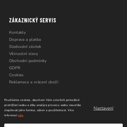
ZÁKAZNICKÝ SERVIS
Kontakty
Doprava a platba
Sledování zásilek
Věrnostní slevy
Obchodní podmínky
GDPR
Cookies
Reklamace a vrácení zboží
Používáme cookies, abychom Vám umožnili pohodlné
prohlížení webu a díky analýze provozu webu neustále
Nastavení
zlepšovali jeho funkce, výkon a použitelnost.
Více
informací
zde
.
Copyright 2026
Windsurfing Karlín.cz
. Všechna práva
vyhrazena.
Upravit nastavení cookies