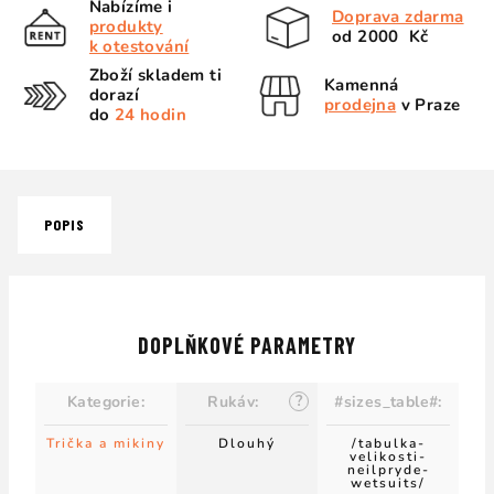
Nabízíme i
Doprava zdarma
produkty
od 2000 Kč
k otestování
Zboží skladem ti
Kamenná
dorazí
prodejna
v Praze
do
24 hodin
POPIS
DOPLŇKOVÉ PARAMETRY
?
Kategorie
:
Rukáv
:
#sizes_table#
:
Trička a mikiny
Dlouhý
/tabulka-
velikosti-
neilpryde-
wetsuits/