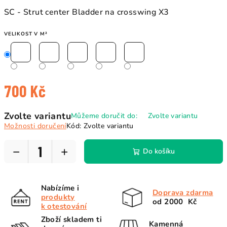
SC - Strut center Bladder na crosswing X3
VELIKOST V M²
700 Kč
Měrná
Zvolte variantu
Můžeme doručit do:
Zvolte variantu
cena:
Možnosti doručení
Kód:
Zvolte variantu
−
+
Do košíku
Nabízíme i
Doprava zdarma
produkty
od 2000 Kč
k otestování
Zboží skladem ti
Kamenná