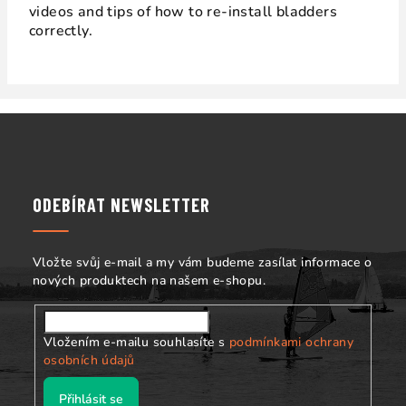
videos and tips of how to re-install bladders
correctly.
Z
á
p
a
ODEBÍRAT NEWSLETTER
t
í
Vložte svůj e-mail a my vám budeme zasílat informace o
nových produktech na našem e-shopu.
Vložením e-mailu souhlasíte s
podmínkami ochrany
osobních údajů
Přihlásit se