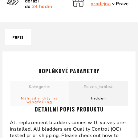
dorazí
prodejna
v Praze
do
24 hodin
POPIS
DOPLŇKOVÉ PARAMETRY
Kategorie
:
#sizes_table#
:
Náhradní díly na
hidden
wingfoiling
DETAILNÍ POPIS PRODUKTU
All replacement bladders comes with valves pre-
installed. All bladders are Quality Control (QC)
tested prior shipping. Please check out how to