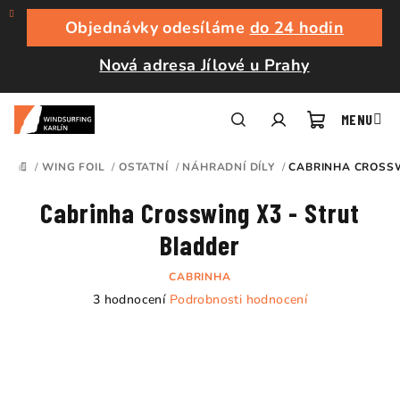
Přejít
na
Objednávky odesíláme
do 24 hodin
obsah
Nová adresa Jílové u Prahy
Nákupní
Hledat
Přihlášení
/
WING FOIL
/
OSTATNÍ
/
NÁHRADNÍ DÍLY
/
CABRINHA CROSSW
DOMŮ
košík
Cabrinha Crosswing X3 - Strut
Bladder
CABRINHA
Průměrné
3 hodnocení
Podrobnosti hodnocení
hodnocení
produktu
je
5,0
z