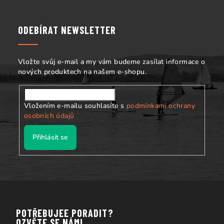
p
a
ODEBÍRAT NEWSLETTER
t
í
Vložte svůj e-mail a my vám budeme zasílat informace o
nových produktech na našem e-shopu.
Vložením e-mailu souhlasíte s
podmínkami ochrany
osobních údajů
Přihlásit se
POTŘEBUJEE PORADIT?
OZVĚTE SE NÁM!