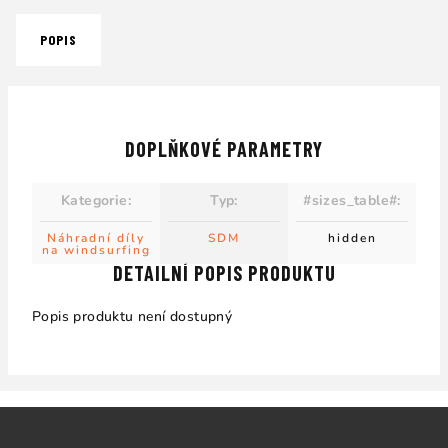
POPIS
DOPLŇKOVÉ PARAMETRY
Kategorie
:
Typ
:
#sizes_table#
:
Náhradní díly
SDM
hidden
na windsurfing
DETAILNÍ POPIS PRODUKTU
Popis produktu není dostupný
Z
á