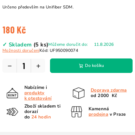
Určeno především na Unifiber SDM.
180 Kč
Měrná
✓ Skladem
(5 ks)
Můžeme doručit do:
11.8.2026
cena:
Možnosti doručení
Kód:
UF950090074
−
+
Do košíku
Nabízíme i
Doprava zdarma
produkty
od 2000 Kč
k otestování
Zboží skladem ti
Kamenná
dorazí
prodejna
v Praze
do
24 hodin