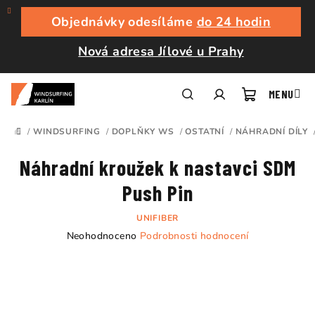
Přejít
na
Objednávky odesíláme
do 24 hodin
obsah
Nová adresa Jílové u Prahy
Nákupní
Hledat
Přihlášení
/
WINDSURFING
/
DOPLŇKY WS
/
OSTATNÍ
/
NÁHRADNÍ DÍLY
DOMŮ
košík
Náhradní kroužek k nastavci SDM
Push Pin
UNIFIBER
Průměrné
Neohodnoceno
Podrobnosti hodnocení
hodnocení
produktu
je
0,0
z