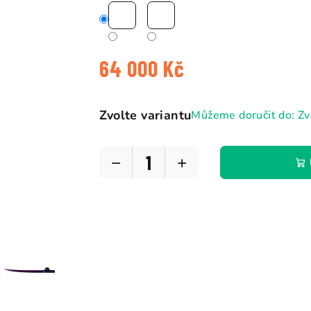
64 000 Kč
Měrná
cena:
Zvolte variantu
Můžeme doručit do:
Zv
−
+