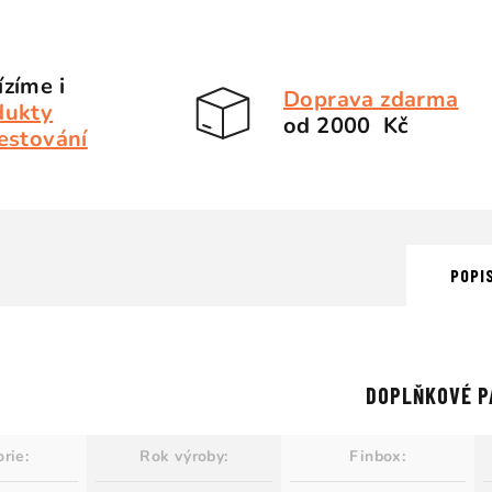
zíme i
Doprava zdarma
dukty
od 2000 Kč
estování
POPI
DOPLŇKOVÉ P
orie
:
Rok výroby
:
Finbox
: