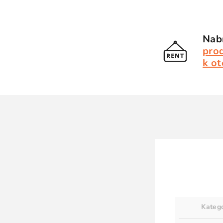
Nabí
pro
k ot
Kateg