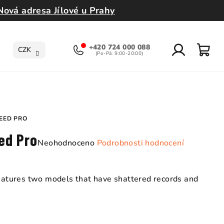
Nová adresa Jílové u Prahy
+420 724 000 088
CZK
Přihlášení
Nák
koší
EED PRO
ed Pro
Průměrné
Neohodnoceno
Podrobnosti hodnocení
hodnocení
produktu
je
features two models that have shattered records and
0,0
z
5