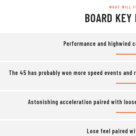
WHAT WILL 
BOARD KEY
Performance and highwind c
The 45 has probably won more speed events and r
Astonishing acceleration paired with loos
Lose feel paired wi