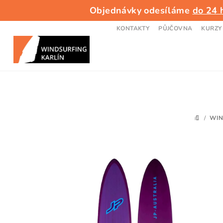
Přejít
Objednávky odesíláme
do 24 
na
obsah
KONTAKTY
PŮJČOVNA
KURZY
/
WIN
DOMŮ