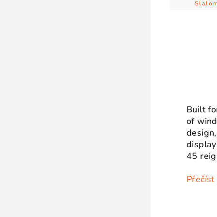
Slalo
Built f
of wind
design,
display
45 reig
Přečíst