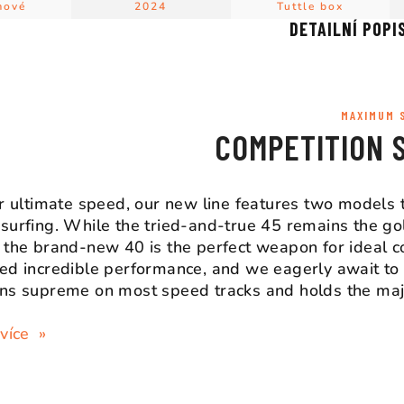
mové
2024
Tuttle box
DETAILNÍ POPI
MAXIMUM 
COMPETITION 
or ultimate speed, our new line features two models
surfing. While the tried-and-true 45 remains the go
 the brand-new 40 is the perfect weapon for ideal co
ed incredible performance, and we eagerly await to se
ns supreme on most speed tracks and holds the majo
 více