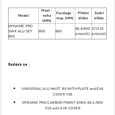
Mast -
Fuselage -
Přední
Zadní
Model
noha
trup (MM)
křidlo
křídlo
(MM)
DYNAMIC PRO
66,4/900
37/210
SWK ALU SET
850
660
(cm/cm2)
(cm/cm2)
900
Dodává se :
UNIVERSAL ALU MAST 85 WITH PLATE and EVA
COVER Y26
DYNAMIC PRO CARBON FRONT WING 66,4 /900
Y26 with EVA COVER