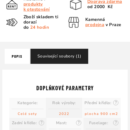
Doprava zdarma
produkty
od 2000 Kč
k otestování
Zboží skladem ti
Kamenná
dorazí
prodejna
v Praze
do
24 hodin
Související soubory (1)
POPIS
DOPLŇKOVÉ PARAMETRY
?
Kategorie
:
Rok výroby
:
Přední křídlo
:
Celé sety
2022
plocha 900 cm2
?
?
?
Zadní křídlo
:
Mast
:
Fuselage
: