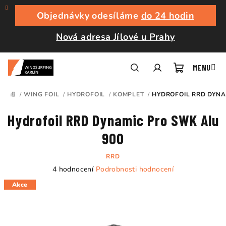
Přejít
na
Objednávky odesíláme
do 24 hodin
obsah
Nová adresa Jílové u Prahy
Nákupní
Hledat
Přihlášení
/
WING FOIL
/
HYDROFOIL
/
KOMPLET
/
HYDROFOIL RRD DYNA
DOMŮ
košík
Hydrofoil RRD Dynamic Pro SWK Alu
900
RRD
Průměrné
4 hodnocení
Podrobnosti hodnocení
hodnocení
Akce
produktu
je
5,0
z