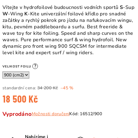
Vítejte v hydrofoilové budoucnosti vodních sportů
S
-Sup
W
-Wing
K
-Kite univerzální foilové křídlo pro snadné
začátky a rychlý pokrok pro jízdu na nafukovacím wingu,
kitu, pevném paddleboardu a surfu. Best freeride &
wave toy for kite foiling. Speed and sharp curves on the
waves. Pure performance surf & wing hydrofoil. New
dynamic pro front wing 900 SQCSM for intermediate
level kite and expert surf / wing riders.
?
VELIKOST FOILU
standardní cena:
34 200 Kč
–45 %
18 500 Kč
Měrná
Vyprodáno
Možnosti doručení
Kód:
16512/900
cena:
Nabízíme i