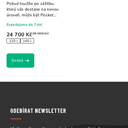
Pokud toužíte po zážitku,
který vás dostane na novou
úroveň, může být Pocket
Rocket Y26...
Expedujeme do 7 dní
24 700 Kč
38 000 Kč
120 l
140 l
Detail
Z
á
p
a
ODEBÍRAT NEWSLETTER
t
í