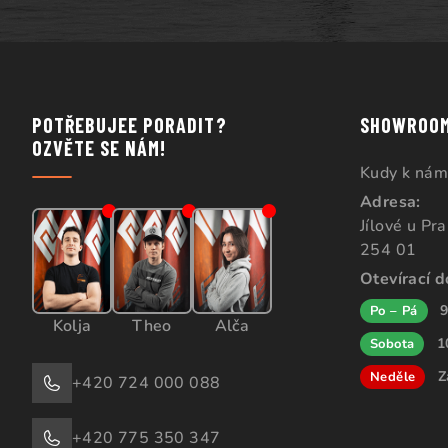
POTŘEBUJEE PORADIT?
SHOWROO
OZVĚTE SE NÁM!
Kudy k nám
Adresa:
Jílové u Pr
254 01
Otevírací 
9
Po – Pá
Kolja
Theo
Alča
1
Sobota
Z
Neděle
+420 724 000 088
+420 775 350 347