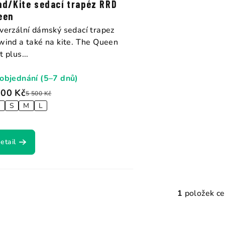
nd/Kite sedací trapéz RRD
t
een
verzální dámský sedací trapez
ů
wind a také na kite. The Queen
t plus...
objednání (5–7 dnů)
700 Kč
5 500 Kč
S
S
M
L
etail
1
položek c
O
v