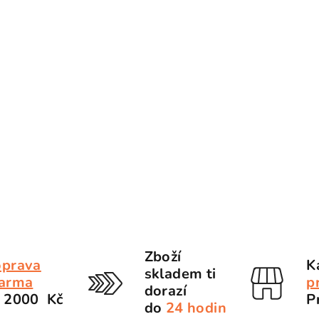
Zboží
prava
K
skladem ti
arma
p
dorazí
 2000 Kč
P
do
24 hodin