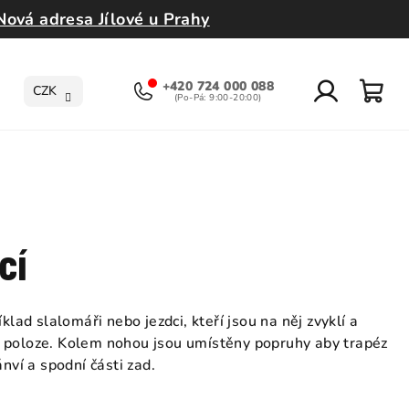
Nová adresa Jílové u Prahy
+420 724 000 088
CZK
Přihlášení
Nák
koší
cí
klad slalomáři nebo jezdci, kteří jsou na něj zvyklí a
ší poloze. Kolem nohou jsou umístěny popruhy aby trapéz
nví a spodní části zad.