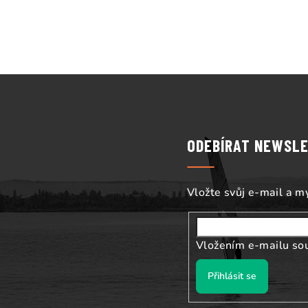
Z
á
p
ODEBÍRAT NEWSL
a
t
Vložte svůj e-mail a 
í
Vložením e-mailu so
Přihlásit se