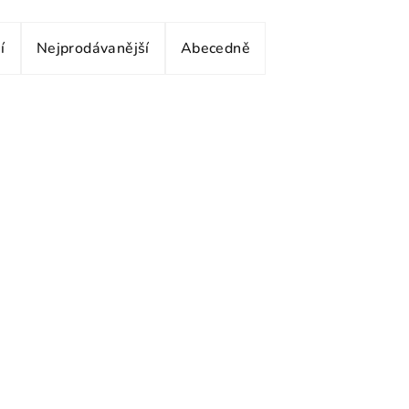
í
Nejprodávanější
Abecedně