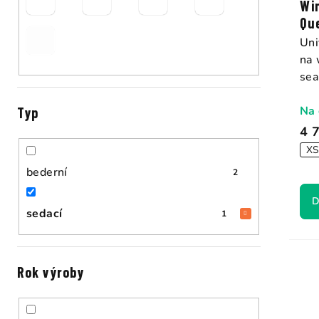
ů
Wi
Qu
Uni
na 
sea
Na 
Typ
4 
X
bederní
2
D
sedací
1
Rok výroby