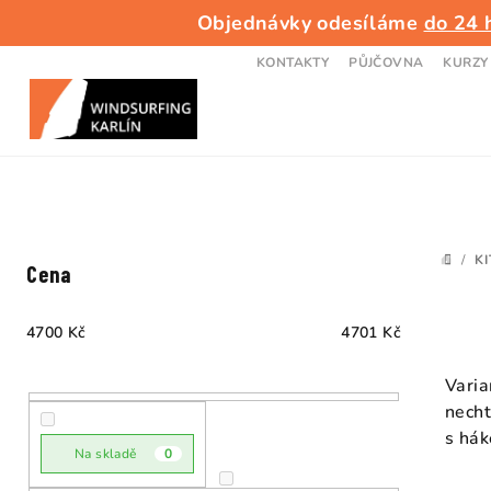
Přejít
Objednávky odesíláme
do 24 
na
obsah
KONTAKTY
PŮJČOVNA
KURZY
P
/
KI
DOMŮ
Cena
o
s
4700
Kč
4701
Kč
t
Varia
necht
r
s hák
a
Na skladě
0