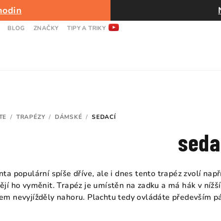
hodin
BLOG
ZNAČKY
TIPY A TRIKY
TE
/
TRAPÉZY
/
DÁMSKÉ
/
SEDACÍ
seda
nta populární spíše dříve, ale i dnes tento trapéz zvolí napří
ějí ho vyměnit. Trapéz je umístěn na zadku a má hák v níž
em nevyjížděly nahoru. Plachtu tedy ovládáte především pá