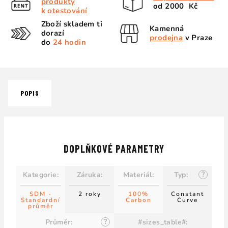
produkty
od 2000 Kč
k otestování
Zboží skladem ti
Kamenná
dorazí
prodejna
v Praze
do
24 hodin
POPIS
DOPLŇKOVÉ PARAMETRY
?
Kategorie
:
Záruka
:
Materiál
:
Typ
:
SDM -
2 roky
100%
Constant
Standardní
Carbon
Curve
průměr
?
Průměr
:
#sizes_table#
: