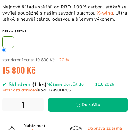
Nejnovější řada stěžňů od RRD. 100% carbon. stěžeň se
vyvíjel souběžně s naším závodní plachtou
X-wing
. Ultra
lehký, s neuvěřitelnou odezvou a šíleným výkonem.
DÉLKA STĚŽNĚ
standardní cena:
19 800 Kč
–20 %
15 800 Kč
Měrná
✓ Skladem
(1 ks)
Můžeme doručit do:
11.8.2026
cena:
Možnosti doručení
Kód:
27490DPCS
−
+
Do košíku
Nabízíme i
Doprava zdarma