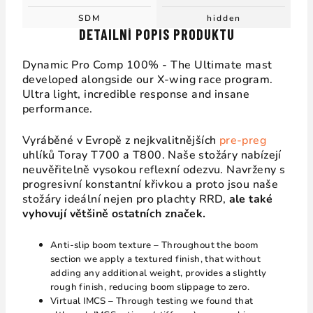
SDM
hidden
DETAILNÍ POPIS PRODUKTU
Dynamic Pro Comp 100% -
The Ultimate mast
developed alongside our X-wing race program.
Ultra light, incredible response and insane
performance.
Vyráběné v Evropě z nejkvalitnějších
pre-preg
uhlíků Toray T700 a T800. Naše stožáry nabízejí
neuvěřitelně vysokou reflexní odezvu. Navrženy s
progresivní konstantní křivkou a proto jsou naše
stožáry ideální nejen pro plachty RRD,
ale také
vyhovují většině ostatních značek.
Anti-slip boom texture – Throughout the boom
section we apply a textured finish, that without
adding any additional weight, provides a slightly
rough finish, reducing boom slippage to zero.
Virtual IMCS – Through testing we found that