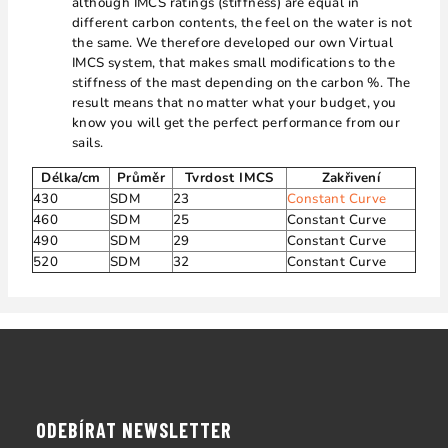
although IMCS ratings (stiffness) are equal in
different carbon contents, the feel on the water is not
the same. We therefore developed our own Virtual
IMCS system, that makes small modifications to the
stiffness of the mast depending on the carbon %. The
result means that no matter what your budget, you
know you will get the perfect performance from our
sails.
Délka/cm
Průměr
Tvrdost IMCS
Zakřivení
430
SDM
23
Constant Curve
460
SDM
25
Constant Curve
490
SDM
29
Constant Curve
520
SDM
32
Constant Curve
Z
á
p
a
ODEBÍRAT NEWSLETTER