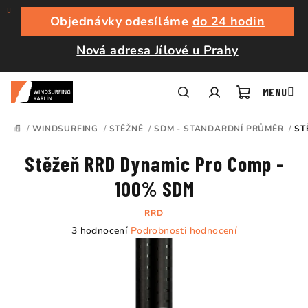
Přejít
na
Objednávky odesíláme
do 24 hodin
obsah
Nová adresa Jílové u Prahy
Nákupní
Hledat
Přihlášení
/
WINDSURFING
/
STĚŽNĚ
/
SDM - STANDARDNÍ PRŮMĚR
/
ST
DOMŮ
košík
Stěžeň RRD Dynamic Pro Comp -
100% SDM
RRD
Průměrné
3 hodnocení
Podrobnosti hodnocení
hodnocení
produktu
je
5,0
z