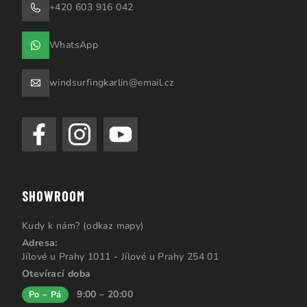
+420 603 916 042
WhatsApp
windsurfingkarlin@email.cz
SHOWROOM
Kudy k nám? (odkaz mapy)
Adresa:
Jílové u Prahy 1011 - Jílové u Prahy 254 01
Otevírací doba
9:00 – 20:00
Po – Pá