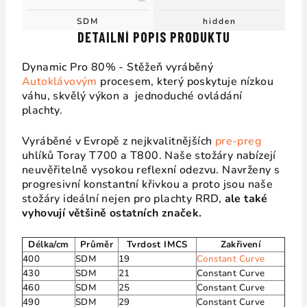
SDM
hidden
DETAILNÍ POPIS PRODUKTU
Dynamic Pro 80% - Stěžeň vyráběný
Autoklávovým
procesem, který poskytuje nízkou
váhu, skvělý výkon a jednoduché ovládání
plachty.
Vyráběné v Evropě z nejkvalitnějších
pre-preg
uhlíků Toray T700 a T800. Naše stožáry nabízejí
neuvěřitelně vysokou reflexní odezvu. Navrženy s
progresivní konstantní křivkou a proto jsou naše
stožáry ideální nejen pro plachty RRD,
ale také
vyhovují většině ostatních značek.
Délka/cm
Průměr
Tvrdost IMCS
Zakřivení
400
SDM
19
Constant Curve
430
SDM
21
Constant Curve
460
SDM
25
Constant Curve
490
SDM
29
Constant Curve