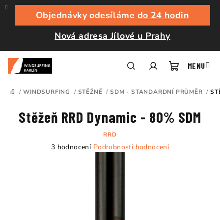
Přejít
na
Objednávky odesíláme
do 24 hodin
obsah
Nová adresa Jílové u Prahy
Nákupní
Hledat
Přihlášení
/
WINDSURFING
/
STĚŽNĚ
/
SDM - STANDARDNÍ PRŮMĚR
/
ST
DOMŮ
košík
Stěžeň RRD Dynamic - 80% SDM
RRD
Průměrné
3 hodnocení
Podrobnosti hodnocení
hodnocení
produktu
je
5,0
z
5
hvězdiček.