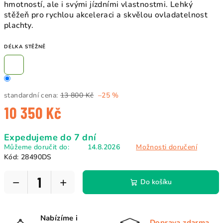
hmotností, ale i svými jízdními vlastnostmi. Lehký
stěžeň pro rychlou akceleraci a skvělou ovladatelnost
plachty.
DÉLKA STĚŽNĚ
standardní cena:
13 800 Kč
–25 %
10 350 Kč
Měrná
Expedujeme do 7 dní
cena:
Můžeme doručit do:
14.8.2026
Možnosti doručení
Kód:
28490DS
−
+
Do košíku
Nabízíme i
Doprava zdarma