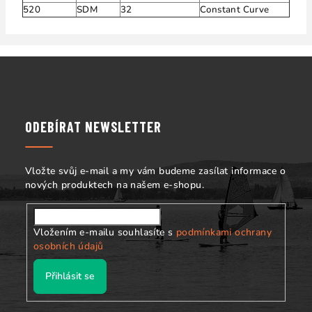
520
SDM
32
Constant Curve
Z
á
p
a
ODEBÍRAT NEWSLETTER
t
í
Vložte svůj e-mail a my vám budeme zasílat informace o
nových produktech na našem e-shopu.
Vložením e-mailu souhlasíte s
podmínkami ochrany
osobních údajů
Přihlásit se