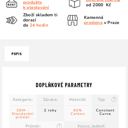
produkty
od 2000 Kč
k otestování
Zboží skladem ti
Kamenná
dorazí
prodejna
v Praze
do
24 hodin
POPIS
DOPLŇKOVÉ PARAMETRY
?
Kategorie
:
Záruka
:
Materiál
:
Typ
:
SDM -
2 roky
80%
Constant
Standardní
Carbon
Curve
průměr
?
Průměr
:
#sizes_table#
: