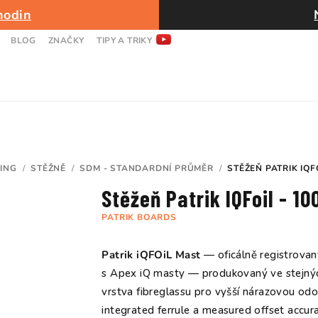
hodin
BLOG
ZNAČKY
TIPY A TRIKY
ING
/
STĚŽNĚ
/
SDM - STANDARDNÍ PRŮMĚR
/
STĚŽEŇ PATRIK IQF
Stěžeň Patrik IQFoil - 1
PATRIK BOARDS
Patrik iQFOiL Mast
— oficálně registrovan
s Apex iQ masty — produkovaný ve stejných
vrstva fibreglassu pro vyšší nárazovou odoln
integrated ferrule a measured offset accur