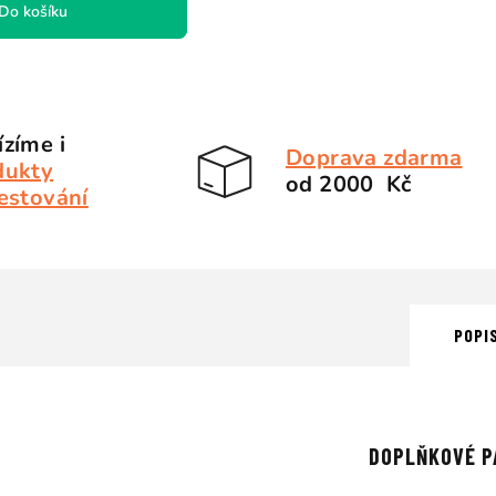
Do košíku
zíme i
Doprava zdarma
dukty
od 2000 Kč
estování
POPI
DOPLŇKOVÉ P