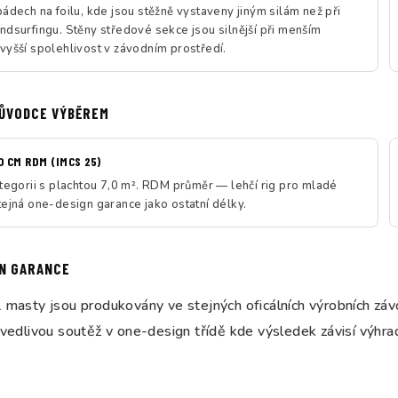
ádech na foilu, kde jsou stěžně vystaveny jiným silám než při
ndsurfingu. Stěny středové sekce jsou silnější při menším
vyšší spolehlivost v závodním prostředí.
ŮVODCE VÝBĚREM
 CM RDM (IMCS 25)
ategorii s plachtou 7,0 m². RDM průměr — lehčí rig pro mladé
tejná one-design garance jako ostatní délky.
N GARANCE
L masty jsou produkovány ve stejných oficálních výrobních z
avedlivou soutěž v one-design třídě kde výsledek závisí výhra