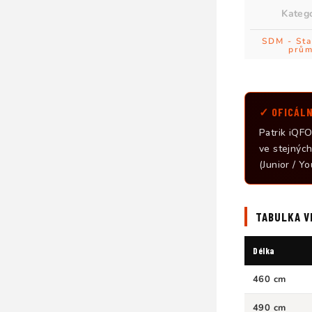
Kateg
SDM - Sta
prům
✓ OFICÁLN
Patrik iQFO
ve stejných
(Junior / Y
TABULKA V
Délka
460 cm
490 cm