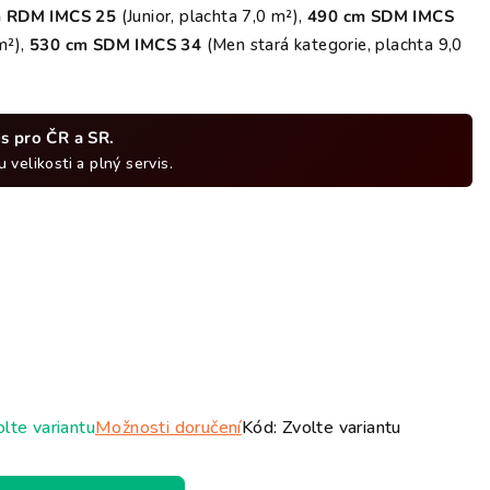
hvězdiček.
m RDM IMCS 25
(Junior, plachta 7,0 m²),
490 cm SDM IMCS
m²),
530 cm SDM IMCS 34
(Men stará kategorie, plachta 9,0
ds pro ČR a SR.
 velikosti a plný servis.
lte variantu
Možnosti doručení
Kód:
Zvolte variantu