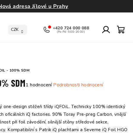
Nová adresa Jílové u Prahy
+420 724 000 088
CZK
Přihlášení
Nák
koší
OIL - 100% SDM
00% SDM
Průměrné
1 hodnocení
Podrobnosti hodnocení
hodnocení
produktu
je
ý one-design stěžeň třídy iQFOiL. Technicky 100% identický
5,0
 oficálních iQ factories. 90% Toray Pre-preg Carbon, vnější
z
ost při foil závodění, silnější stěny středové sekce,
5
acy. Kompatibilní s Patrik iQ plachtami a Severne iQ Foil HGO