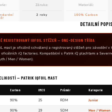
orie
:
Záruka
:
Materiál
:
ndardní
2 roky
100% Carbon
ěr
DETAILNÍ POPI
Ě REGISTROVANÝ IQFOIL STĚŽEŇ — ONE-DESIGN TŘÍDA
iL mast je oficálně schválený a registrovaný stěžeň pro závodění 
 oficálních iQ factories. Kompatibilní s Patrik iQ plachtami a Sever
outh / Men / Women).
ELIKOSTÍ — PATRIK IQFOIL MAST
Carbon
IMCS
Průměr
Kategorie
90%
25
RDM
Junior
90%
29
SDM
Men / Women 