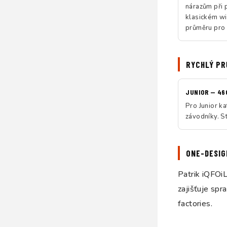
nárazům při p
klasickém wi
průměru pro 
RYCHLÝ PR
JUNIOR — 460
Pro Junior k
závodníky. S
ONE-DESIG
Patrik iQFOi
zajišťuje spr
factories.