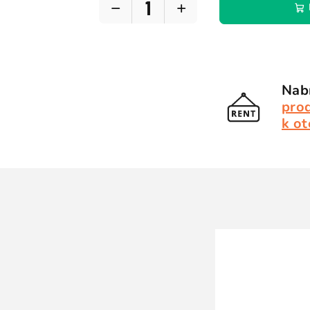
−
+
Nabí
pro
k ot