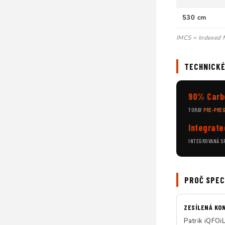
530 cm
IMCS = Indexed M
TECHNICKÉ
90% Carb
TORAY
PRE-PRE
Integrate
INTEGROVANÁ S
PROČ SPEC
ZESÍLENÁ KO
Patrik iQFOiL