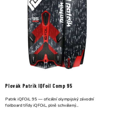
Plovák Patrik IQFoil Comp 95
Patrik iQFOiL 95 — oficální olympijský závodní
foilboard třídy iQFOiL, plně schválený...