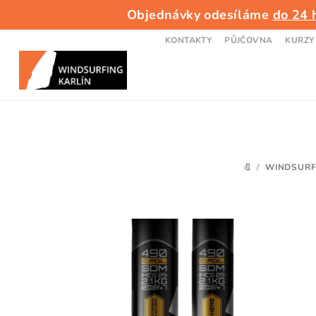
Přejít
Objednávky odesíláme
do 24 
na
obsah
KONTAKTY
PŮJČOVNA
KURZY
/
WINDSURF
DOMŮ