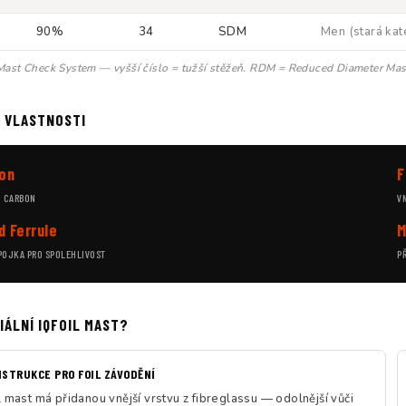
90%
34
SDM
Men (stará ka
ast Check System — vyšší číslo = tužší stěžeň. RDM = Reduced Diameter Mast
 VLASTNOSTI
on
F
G
CARBON
V
d Ferrule
M
POJKA PRO SPOLEHLIVOST
P
IÁLNÍ IQFOIL MAST?
NSTRUKCE PRO FOIL ZÁVODĚNÍ
 mast má přidanou vnější vrstvu z fibreglassu — odolnější vůči