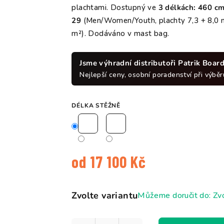
plachtami. Dostupný ve
3 délkách: 460 c
29
(Men/Women/Youth, plachty 7,3 + 8,0 
m²). Dodáváno v mast bag.
Jsme výhradní distributoři Patrik Boar
Nejlepší ceny, osobní poradenství při výběru
DÉLKA STĚŽNĚ
od
17 100 Kč
Měrná
cena:
Zvolte variantu
Můžeme doručit do:
Zvo