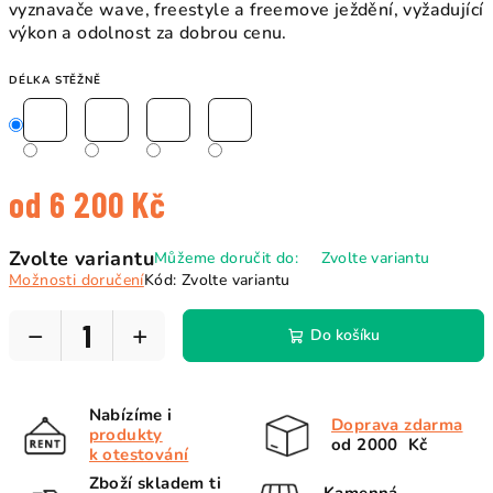
vyznavače wave, freestyle a freemove ježdění, vyžadující
výkon a odolnost za dobrou cenu.
DÉLKA STĚŽNĚ
od
6 200 Kč
Měrná
Zvolte variantu
Můžeme doručit do:
Zvolte variantu
cena:
Možnosti doručení
Kód:
Zvolte variantu
−
+
Do košíku
Nabízíme i
Doprava zdarma
produkty
od 2000 Kč
k otestování
Zboží skladem ti