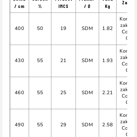
Zakřiv
/ cm
%
IMCS
/ Ø
Kg
Konsta
zakřive
400
50
19
SDM
1.82
Const
Curv
Konsta
zakřive
430
55
21
SDM
1.93
Const
Curv
Konsta
zakřive
460
55
25
SDM
2.21
Const
Curv
Konsta
zakřive
490
55
29
SDM
2.58
Const
Curv