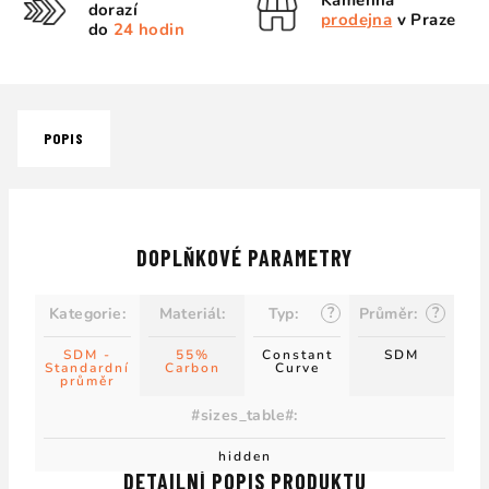
Kamenná
dorazí
prodejna
v Praze
do
24 hodin
POPIS
DOPLŇKOVÉ PARAMETRY
?
?
Kategorie
:
Materiál
:
Typ
:
Průměr
:
SDM -
55%
Constant
SDM
Standardní
Carbon
Curve
průměr
#sizes_table#
:
hidden
DETAILNÍ POPIS PRODUKTU