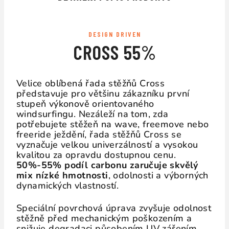
DESIGN DRIVEN
CROSS 55%
Velice oblíbená řada stěžňů Cross
představuje pro většinu zákazníku první
stupeň výkonově orientovaného
windsurfingu. Nezáleží na tom, zda
potřebujete stěžeň na wave, freemove nebo
freeride ježdění, řada stěžňů Cross se
vyznačuje velkou univerzálností a vysokou
kvalitou za opravdu dostupnou cenu.
50%-55% podíl carbonu zaručuje skvělý
mix nízké hmotnosti
, odolnosti a výborných
dynamických vlastností.
Speciální povrchová úprava zvyšuje odolnost
stěžně před mechanickým poškozením a
snižuje degradaci působením UV zářením.