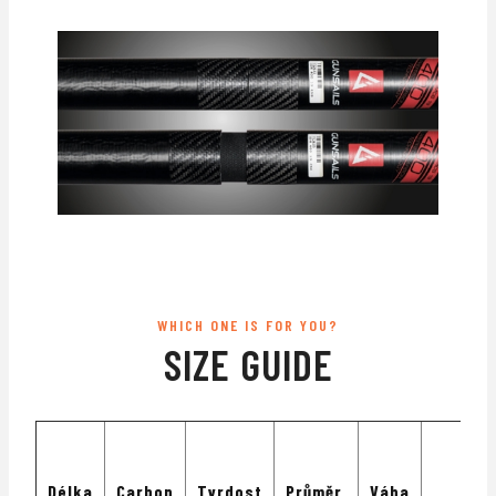
WHICH ONE IS FOR YOU?
SIZE GUIDE
Délka
Carbon
Tvrdost
Průměr
Váha