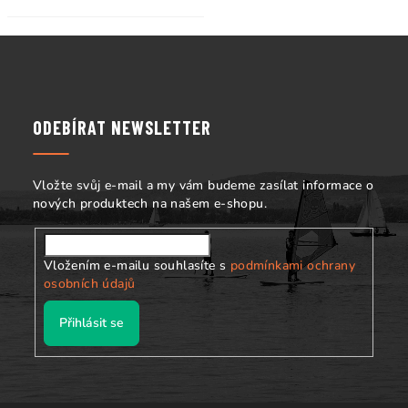
Z
á
p
a
ODEBÍRAT NEWSLETTER
t
í
Vložte svůj e-mail a my vám budeme zasílat informace o
nových produktech na našem e-shopu.
Vložením e-mailu souhlasíte s
podmínkami ochrany
osobních údajů
Přihlásit se