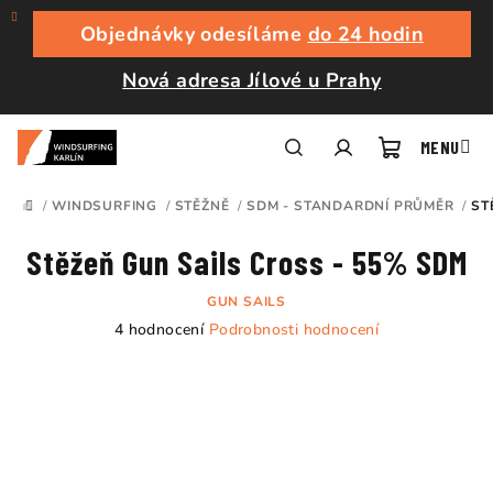
Přejít
na
Objednávky odesíláme
do 24 hodin
obsah
Nová adresa Jílové u Prahy
Nákupní
Hledat
Přihlášení
/
WINDSURFING
/
STĚŽNĚ
/
SDM - STANDARDNÍ PRŮMĚR
/
ST
DOMŮ
košík
Stěžeň Gun Sails Cross - 55% SDM
GUN SAILS
Průměrné
4 hodnocení
Podrobnosti hodnocení
hodnocení
produktu
je
5,0
z
5
hvězdiček.