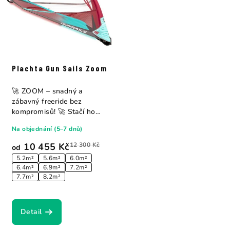
Plachta Gun Sails Zoom
🚀 ZOOM – snadný a
zábavný freeride bez
kompromisů! 🚀 Stačí ho
připnout, vyrazit a...
Na objednání (5–7 dnů)
10 455 Kč
12 300 Kč
od
5.2m²
5.6m²
6.0m²
6.4m²
6.9m²
7.2m²
7.7m²
8.2m²
Detail