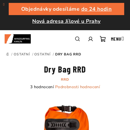
Přejít
na
Objednávky odesíláme
do 24 hodin
obsah
Nová adresa Jílové u Prahy
Nákupní
Hledat
Přihlášení
/
OSTATNÍ
/
OSTATNÍ
/
DRY BAG RRD
DOMŮ
košík
Dry Bag RRD
RRD
Průměrné
3 hodnocení
Podrobnosti hodnocení
hodnocení
produktu
je
5,0
z
5
hvězdiček.