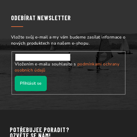
p
a
ODEBÍRAT NEWSLETTER
t
í
Vložte svůj e-mail a my vám budeme zasílat informace o
nových produktech na našem e-shopu.
Vložením e-mailu souhlasíte s
podmínkami ochrany
osobních údajů
Přihlásit se
POTŘEBUJEE PORADIT?
OZVĚTE SE NÁM!