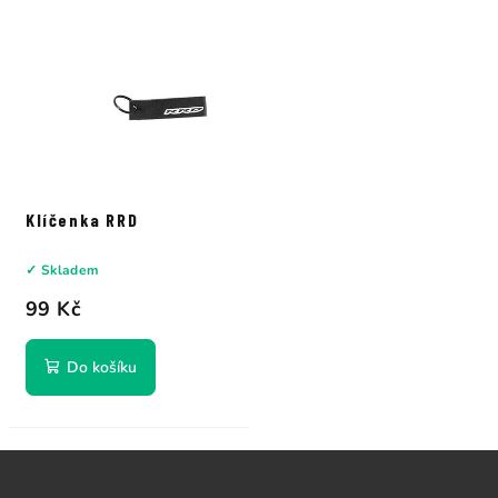
Klíčenka RRD
✓ Skladem
99 Kč
Do košíku
Z
á