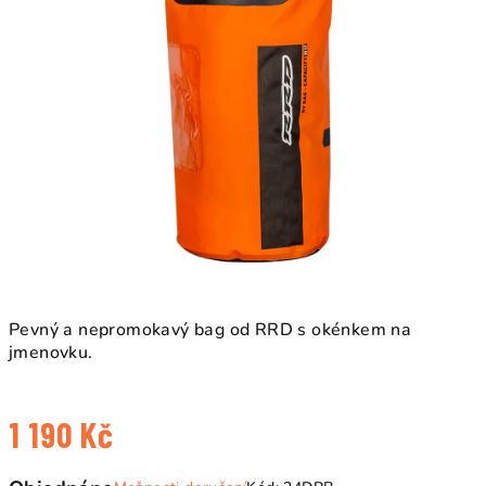
Pevný a nepromokavý bag od RRD s okénkem na
jmenovku.
1 190 Kč
Měrná