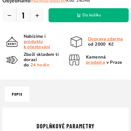
Objednáno
Možnosti doručení
Kód:
24DRB
cena:
−
+
Do košíku
Nabízíme i
Doprava zdarma
produkty
od 2000 Kč
k otestování
Zboží skladem ti
Kamenná
dorazí
prodejna
v Praze
do
24 hodin
POPIS
DOPLŇKOVÉ PARAMETRY