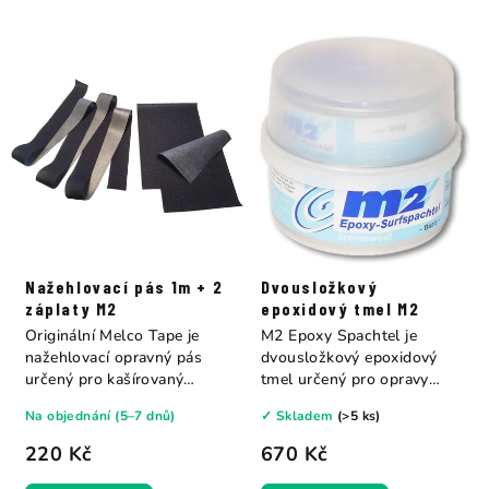
Nažehlovací pás 1m + 2
Dvousložkový
záplaty M2
epoxidový tmel M2
Originální Melco Tape je
M2 Epoxy Spachtel je
nažehlovací opravný pás
dvousložkový epoxidový
určený pro kašírovaný
tmel určený pro opravy
neopren....
surfových prken,...
Na objednání (5–7 dnů)
✓ Skladem
(>5 ks)
220 Kč
670 Kč