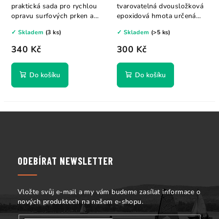
praktická sada pro rychlou
tvarovatelná dvousložková
opravu surfových prken a
epoxidová hmota určená
plastových...
pro rychlé...
✓ Skladem
(3 ks)
✓ Skladem
(>5 ks)
340 Kč
300 Kč
Do košíku
Do košíku
Z
á
p
a
ODEBÍRAT NEWSLETTER
t
í
Vložte svůj e-mail a my vám budeme zasílat informace o
nových produktech na našem e-shopu.