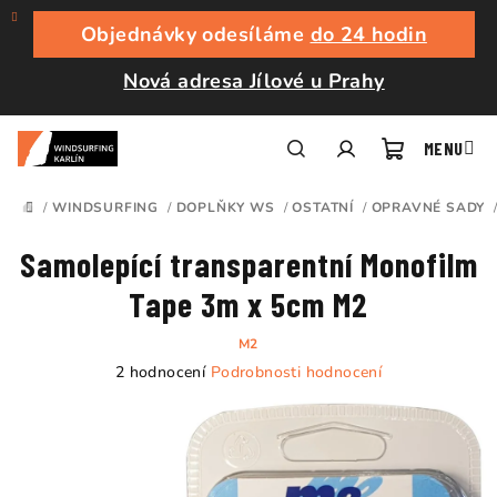
Přejít
na
Objednávky odesíláme
do 24 hodin
obsah
Nová adresa Jílové u Prahy
Nákupní
Hledat
Přihlášení
/
WINDSURFING
/
DOPLŇKY WS
/
OSTATNÍ
/
OPRAVNÉ SADY
DOMŮ
košík
Samolepící transparentní Monofilm
Tape 3m x 5cm M2
M2
Průměrné
2 hodnocení
Podrobnosti hodnocení
hodnocení
produktu
je
5,0
z