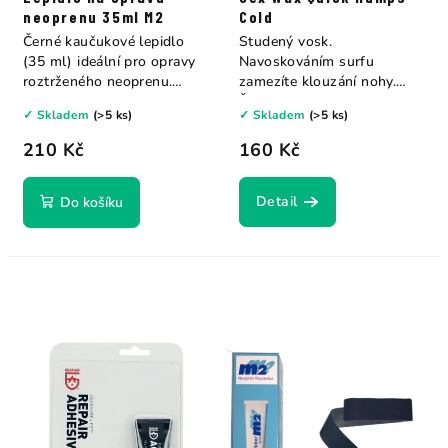
neoprenu 35ml M2
Cold
Černé kaučukové lepidlo
Studený vosk.
(35 ml) ideální pro opravy
Navoskováním surfu
roztrženého neoprenu.
zamezíte klouzání nohy.
Aplikuje se...
Žlutá - X Cold 14C...
✓ Skladem
(>5 ks)
✓ Skladem
(>5 ks)
210 Kč
160 Kč
Detail
Do košíku