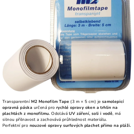
5
hvězdiček.
Transparentní
M2 Monofilm Tape
(3 m × 5 cm) je
samolepicí
opravná páska
určená pro
rychlé opravy oken a trhlin na
plachtách z monofilmu.
Odolává
UV záření, soli i vodě
, má
silnou přilnavost a zachovává průhlednost materiálu.
Perfektní pro
nouzové opravy surfových plachet přímo na pláži.