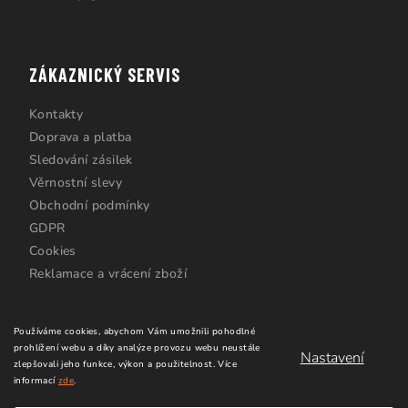
ZÁKAZNICKÝ SERVIS
Kontakty
Doprava a platba
Sledování zásilek
Věrnostní slevy
Obchodní podmínky
GDPR
Cookies
Reklamace a vrácení zboží
Používáme cookies, abychom Vám umožnili pohodlné
prohlížení webu a díky analýze provozu webu neustále
Nastavení
zlepšovali jeho funkce, výkon a použitelnost.
Více
informací
zde
.
Copyright 2026
Windsurfing Karlín.cz
. Všechna práva