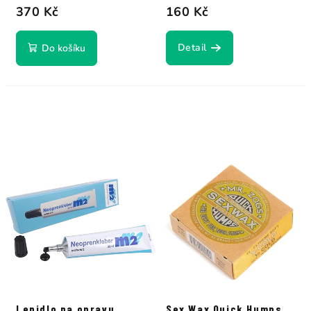
370 Kč
160 Kč
Detail
Do košíku
Lepidlo na opravu
Sex Wax Quick Humps