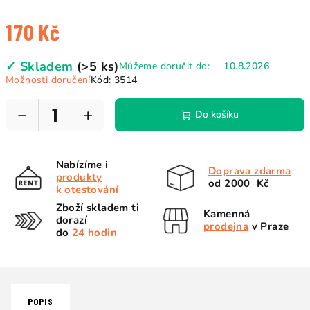
170 Kč
Měrná
✓ Skladem
(>5 ks)
Můžeme doručit do:
10.8.2026
cena:
Možnosti doručení
Kód:
3514
−
+
Do košíku
Nabízíme i
Doprava zdarma
produkty
od 2000 Kč
k otestování
Zboží skladem ti
Kamenná
dorazí
prodejna
v Praze
do
24 hodin
POPIS