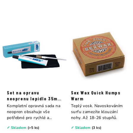
Set na opravu
Sex Wax Quick Humps
neoprenu lepidlo 35ml
Warm
M2
Kompletní opravná sada na
Teplý vosk. Navoskováním
neopren obsahuje vše
surfu zamezíte klouzání
potřebné pro rychlé a
nohy. Až 18-26 stupňů.
spolehlivé opravy....
✓ Skladem
(>5 ks)
✓ Skladem
(3 ks)