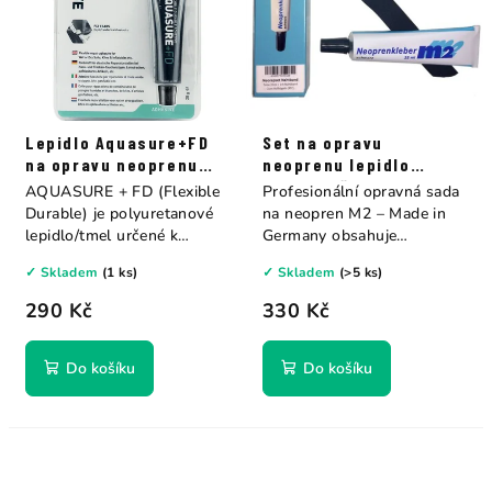
Lepidlo Aquasure+FD
Set na opravu
na opravu neoprenu
neoprenu lepidlo
28g Gear Aid
35ml+ nažehlovací pás
AQUASURE + FD (Flexible
Profesionální opravná sada
1m M2
Durable) je polyuretanové
na neopren M2 – Made in
lepidlo/tmel určené k
Germany obsahuje
opravě...
originální Melco...
✓ Skladem
(1 ks)
✓ Skladem
(>5 ks)
290 Kč
330 Kč
Do košíku
Do košíku