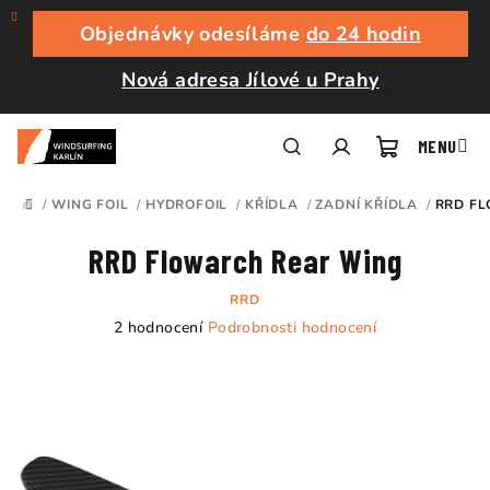
Přejít
na
Objednávky odesíláme
do 24 hodin
obsah
Nová adresa Jílové u Prahy
Nákupní
Hledat
Přihlášení
/
WING FOIL
/
HYDROFOIL
/
KŘÍDLA
/
ZADNÍ KŘÍDLA
/
RRD F
DOMŮ
košík
RRD Flowarch Rear Wing
RRD
Průměrné
2 hodnocení
Podrobnosti hodnocení
hodnocení
produktu
je
5,0
z
5
hvězdiček.