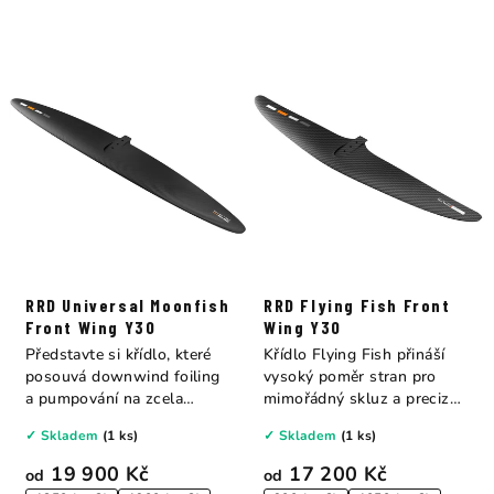
RRD Universal Moonfish
RRD Flying Fish Front
Front Wing Y30
Wing Y30
Představte si křídlo, které
Křídlo Flying Fish přináší
posouvá downwind foiling
vysoký poměr stran pro
a pumpování na zcela
mimořádný skluz a precizní
novou úroveň....
ovládání....
✓ Skladem
(1 ks)
✓ Skladem
(1 ks)
19 900 Kč
17 200 Kč
od
od