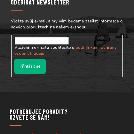
a
ODEBÍRAT NEWSLETTER
t
í
Vložte svůj e-mail a my vám budeme zasílat informace o
nových produktech na našem e-shopu.
Vložením e-mailu souhlasíte s
podmínkami ochrany
osobních údajů
Přihlásit se
POTŘEBUJEE PORADIT?
OZVĚTE SE NÁM!