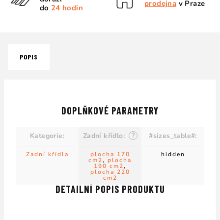
prodejna
v Praze
do
24 hodin
POPIS
DOPLŇKOVÉ PARAMETRY
?
Kategorie
:
Zadní křídlo
:
#sizes_table#
:
Zadní křídla
plocha 170
hidden
cm2
,
plocha
190 cm2
,
plocha 220
cm2
DETAILNÍ POPIS PRODUKTU