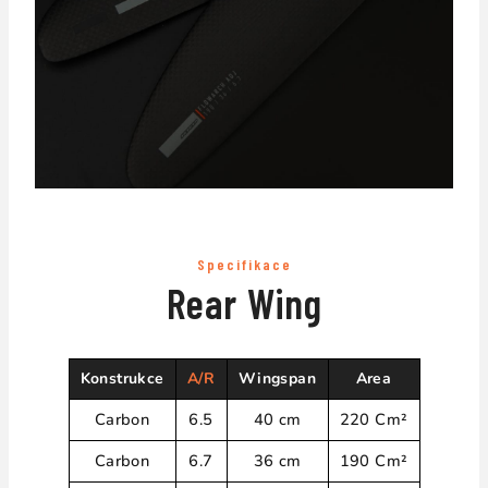
Specifikace
Rear Wing
Konstrukce
A/R
Wingspan
Area
Carbon
6.5
40 cm
220 Cm²
Carbon
6.7
36 cm
190 Cm²