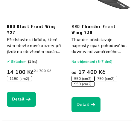
RRD Blast Front Wing
RRD Thunder Front
Y27
Wing Y30
Představte si křídlo, které
Thunder představuje
vám otevře nové obzory při
naprostý opak pohodového,
jízdě na otevřeném oceánu.
downwind zaměřeného
BLAST...
Moonfishu. Místo...
✓ Skladem
(1 ks)
Na objednání (5–7 dnů)
14 100 Kč
21 700 Kč
17 400 Kč
od
1150 (cm2)
550 (cm2)
750 (cm2)
950 (cm2)
Detail
Detail