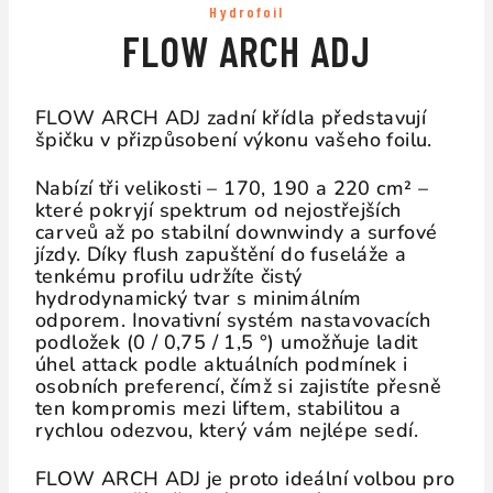
Hydrofoil
FLOW ARCH ADJ
FLOW ARCH ADJ zadní křídla představují
špičku v přizpůsobení výkonu vašeho foilu.
Nabízí tři velikosti – 170, 190 a 220 cm² –
které pokryjí spektrum od nejostřejších
carveů až po stabilní downwindy a surfové
jízdy. Díky flush zapuštění do fuseláže a
tenkému profilu udržíte čistý
hydrodynamický tvar s minimálním
odporem. Inovativní systém nastavovacích
podložek (0 / 0,75 / 1,5 °) umožňuje ladit
úhel attack podle aktuálních podmínek i
osobních preferencí, čímž si zajistíte přesně
ten kompromis mezi lift­em, stabilitou a
rychlou odezvou, který vám nejlépe sedí.
FLOW ARCH ADJ je proto ideální volbou pro