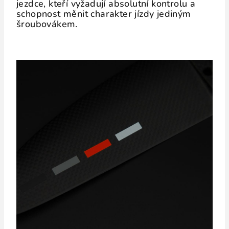
jezdce, kteří vyžadují absolutní kontrolu a
schopnost měnit charakter jízdy jediným
šroubovákem.