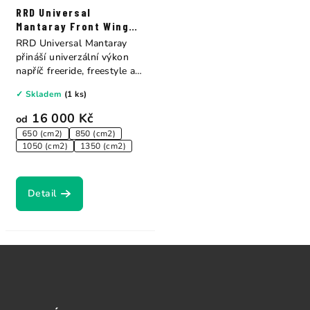
RRD Universal
Mantaray Front Wing
Y30
RRD Universal Mantaray
přináší univerzální výkon
napříč freeride, freestyle a
wave...
✓ Skladem
(1 ks)
16 000 Kč
od
650 (cm2)
850 (cm2)
1050 (cm2)
1350 (cm2)
Detail
Z
á
p