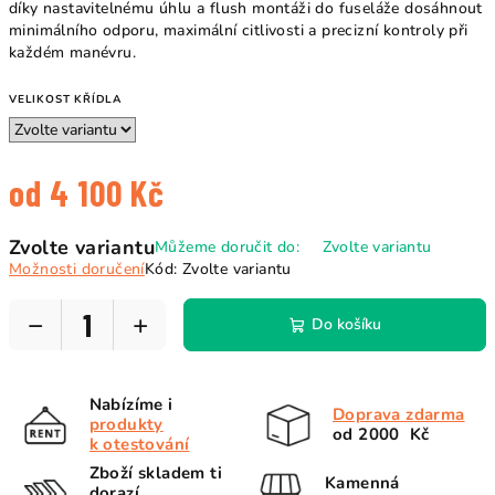
díky nastavitelnému úhlu a flush montáži do fuseláže dosáhnout
minimálního odporu, maximální citlivosti a precizní kontroly při
každém manévru.
VELIKOST KŘÍDLA
od
4 100 Kč
Měrná
Zvolte variantu
Můžeme doručit do:
Zvolte variantu
cena:
Možnosti doručení
Kód:
Zvolte variantu
−
+
Do košíku
Nabízíme i
Doprava zdarma
produkty
od 2000 Kč
k otestování
Zboží skladem ti
Kamenná
dorazí