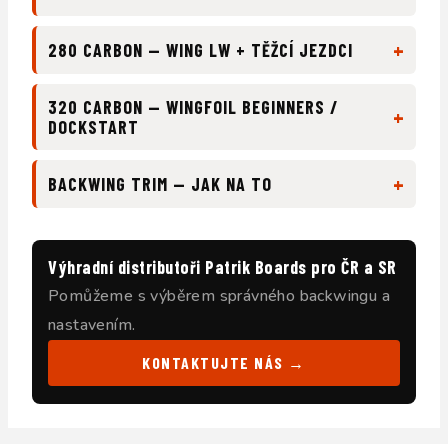
+
280 CARBON — WING LW + TĚŽCÍ JEZDCI
320 CARBON — WINGFOIL BEGINNERS /
+
DOCKSTART
+
BACKWING TRIM — JAK NA TO
Výhradní distributoři Patrik Boards pro ČR a SR
Pomůžeme s výběrem správného backwingu a
nastavením.
KONTAKTUJTE NÁS →