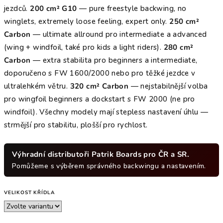
jezdců.
200 cm² G10
— pure freestyle backwing, no
winglets, extremely loose feeling, expert only.
250 cm²
Carbon
— ultimate allround pro intermediate a advanced
(wing + windfoil, také pro kids a light riders).
280 cm²
Carbon
— extra stabilita pro beginners a intermediate,
doporučeno s FW 1600/2000 nebo pro těžké jezdce v
ultralehkém větru.
320 cm² Carbon
— nejstabilnější volba
pro wingfoil beginners a dockstart s FW 2000 (ne pro
windfoil). Všechny modely mají stepless nastavení úhlu —
strmější pro stabilitu, plošší pro rychlost.
Výhradní distributoři Patrik Boards pro ČR a SR.
Pomůžeme s výběrem správného backwingu a nastavením.
VELIKOST KŘÍDLA