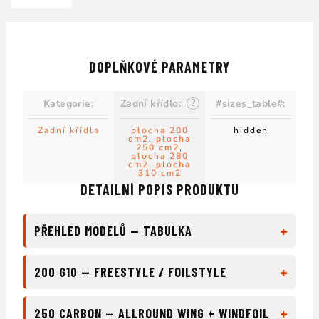
DOPLŇKOVÉ PARAMETRY
?
Kategorie
:
Zadní křídlo
:
#sizes_table#
:
Zadní křídla
plocha 200
hidden
cm2
,
plocha
250 cm2
,
plocha 280
cm2
,
plocha
310 cm2
DETAILNÍ POPIS PRODUKTU
+
PŘEHLED MODELŮ — TABULKA
+
200 G10 — FREESTYLE / FOILSTYLE
+
250 CARBON — ALLROUND WING + WINDFOIL