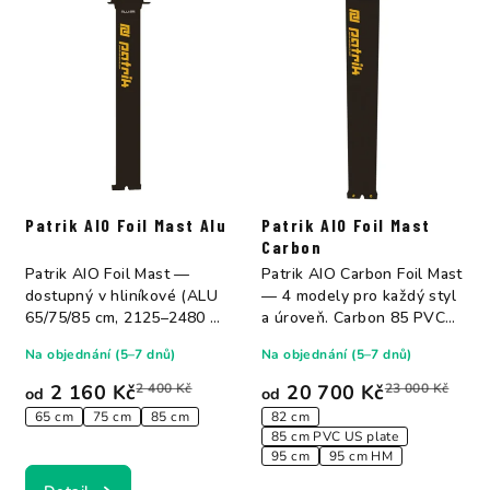
Patrik AIO Foil Mast Alu
Patrik AIO Foil Mast
Carbon
Patrik AIO Foil Mast —
Patrik AIO Carbon Foil Mast
dostupný v hliníkové (ALU
— 4 modely pro každý styl
65/75/85 cm, 2125–2480 g)
a úroveň. Carbon 85 PVC
a carbonové...
(1935 g,...
Na objednání (5–7 dnů)
Na objednání (5–7 dnů)
2 160 Kč
2 400 Kč
20 700 Kč
23 000 Kč
od
od
65 cm
75 cm
85 cm
82 cm
85 cm PVC US plate
95 cm
95 cm HM