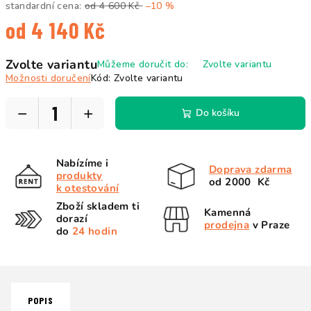
standardní cena:
od 4 600 Kč
–10 %
od
4 140 Kč
Měrná
Zvolte variantu
Můžeme doručit do:
Zvolte variantu
cena:
Možnosti doručení
Kód:
Zvolte variantu
−
+
Do košíku
Nabízíme i
Doprava zdarma
produkty
od 2000 Kč
k otestování
Zboží skladem ti
Kamenná
dorazí
prodejna
v Praze
do
24 hodin
POPIS