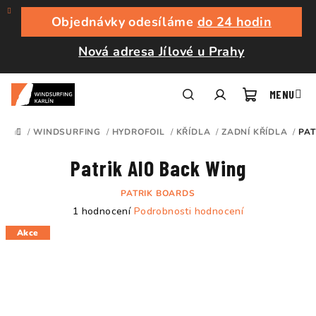
Přejít
na
Objednávky odesíláme
do 24 hodin
obsah
Nová adresa Jílové u Prahy
Nákupní
Hledat
Přihlášení
/
WINDSURFING
/
HYDROFOIL
/
KŘÍDLA
/
ZADNÍ KŘÍDLA
/
PAT
DOMŮ
košík
Patrik AIO Back Wing
PATRIK BOARDS
Průměrné
1 hodnocení
Podrobnosti hodnocení
hodnocení
Akce
produktu
je
5,0
z
5
hvězdiček.