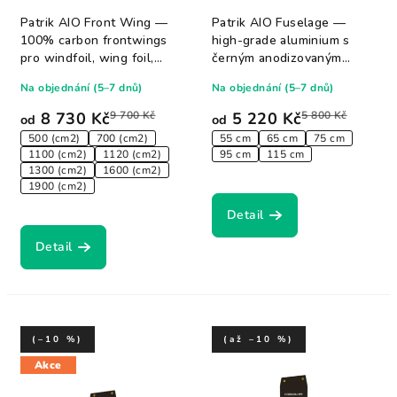
Patrik AIO Front Wing —
Patrik AIO Fuselage —
100% carbon frontwings
high-grade aluminium s
pro windfoil, wing foil,
černým anodizovaným
prone, downwind...
finishem, 7 délek...
Na objednání (5–7 dnů)
Na objednání (5–7 dnů)
8 730 Kč
9 700 Kč
5 220 Kč
5 800 Kč
od
od
500 (cm2)
700 (cm2)
55 cm
65 cm
75 cm
1100 (cm2)
1120 (cm2)
95 cm
115 cm
1300 (cm2)
1600 (cm2)
1900 (cm2)
Detail
Detail
(–10 %)
(až –10 %)
Akce