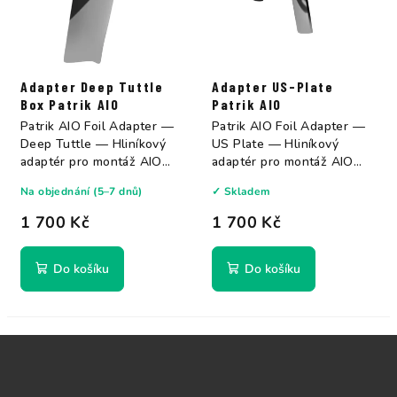
Adapter Deep Tuttle
Adapter US-Plate
Box Patrik AIO
Patrik AIO
Patrik AIO Foil Adapter —
Patrik AIO Foil Adapter —
Deep Tuttle — Hliníkový
US Plate — Hliníkový
adaptér pro montáž AIO
adaptér pro montáž AIO
ALU mastů...
ALU mastů...
Na objednání (5–7 dnů)
✓ Skladem
1 700 Kč
1 700 Kč
Do košíku
Do košíku
Z
á
p