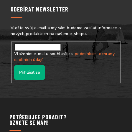
a
ODEBÍRAT NEWSLETTER
t
í
Vložte svůj e-mail a my vám budeme zasílat informace o
nových produktech na našem e-shopu.
Vložením e-mailu souhlasíte s
podmínkami ochrany
osobních údajů
Přihlásit se
POTŘEBUJEE PORADIT?
OZVĚTE SE NÁM!