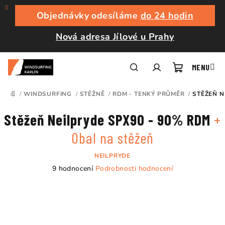
Přejít
na
Objednávky odesíláme
do 24 hodin
obsah
Nová adresa Jílové u Prahy
Nákupní
Hledat
Přihlášení
/
WINDSURFING
/
STĚŽNĚ
/
RDM - TENKÝ PRŮMĚR
/
STĚŽEŇ N
DOMŮ
košík
Stěžeň Neilpryde SPX90 - 90% RDM
+
Obal na stěžeň
NEILPRYDE
Průměrné
9 hodnocení
Podrobnosti hodnocení
hodnocení
produktu
je
4,7
z