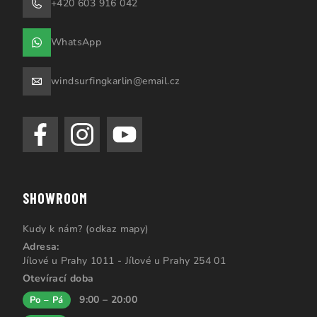
+420 603 916 042
WhatsApp
windsurfingkarlin@email.cz
SHOWROOM
Kudy k nám? (odkaz mapy)
Adresa:
Jílové u Prahy 1011 - Jílové u Prahy 254 01
Otevírací doba
9:00 – 20:00
Po – Pá