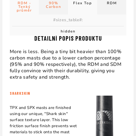
RDM -
90%
Flex Top
RDM
Tenký
Carbon
průměr
#sizes_table#
:
hidden
DETAILNÍ POPIS PRODUKTU
More is less. Being a tiny bit heavier than 100%
carbon masts due to a lower carbon percentage
(95% and 90% respectively), the RDM and SDM
fully convince with their durability, giving you
extra safety and strength.
SHARKSKIN
TPX and SPX masts are finished
using our unique, "Shark skin"
surface texture layer. This low
friction surface finish prevents wet
materials to stick onto the mast