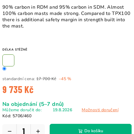
90% carbon in RDM and 95% carbon in SDM. Almost
100% carbon masts made strong. Compared to TPX100
there is additional safety margin in strength built into
the mast.
DÉLKA STĚŽNĚ
standardní cena:
17 700 Kč
–45 %
9 735 Kč
Měrná
Na objednání (5–7 dnů)
cena:
Můžeme doručit do:
19.8.2026
Možnosti doručení
Kód:
5706/460
−
+
Do košíku