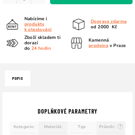
Nabízíme i
Doprava zdarma
produkty
od 2000 Kč
k otestování
Zboží skladem ti
Kamenná
dorazí
prodejna
v Praze
do
24 hodin
POPIS
DOPLŇKOVÉ PARAMETRY
?
Kategorie
:
Materiál
:
Typ
:
Průměr
: