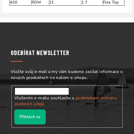
430
RDM
21
1.7
Flex Top
Z
á
p
a
ODEBÍRAT NEWSLETTER
t
í
Vložte svůj e-mail a my vám budeme zasílat informace o
nových produktech na našem e-shopu.
Vložením e-mailu souhlasíte s
podmínkami ochrany
osobních údajů
Přihlásit se