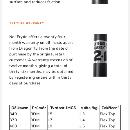
surface and reduces friction.
2+1 YEAR WARRANTY
NeilPryde offers a twenty four
month warranty on all masts apart
from Dragonfly, from the date of
purchase by the original retail
customer. A warranty extension of
twelve months, giving a total of
thirty-six months, may be obtained
by registering online within thirty
days of purchase.
Délka/cm
Průměr
Tvrdost IMCS
Váha /kg
Zakřivení
340
RDM
15
1.3
Flex Top
370
RDM
17
1.4
Flex Top
400
RDM
19
1.5
Flex Top