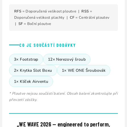
RFS
= Doporučená velikost ploutve |
RSS
=
Doporučená velikost plachty |
CF
= Centrální ploutev
|
SF
= Boční ploutve
CO JE SOUČÁSTÍ DODÁVKY
3× Footstrap
12× Nerezový šroub
2× Krytka Slot Boxu
1× WE ONE Šroubovák
1× Klíček Airventu
* Ploutve nejsou součástí balení. Obsah balení zkontrolujte při
převzetí zásilky.
„WE WAVE 2026 — engineered to perform,