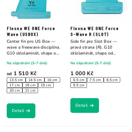
Flosna WE ONE Force
Flosna WE ONE Force
Wave (USBOX)
S-Wave R (SLOT)
Center fin pro US Box —
Side fin pro Slot Box —
wave a freewave disciplína.
pravá strana (R). G10
G10 sklolaminát, shape od
sklolaminát, shape od
Sonntag...
Sonntag Fins....
Na objednání (5–7 dnů)
Na objednání (5–7 dnů)
1 510 Kč
1 000 Kč
od
13.5 cm
14.5 cm
16 cm
6.5 cm
7.5 cm
8.5 cm
17 cm
18 cm
19 cm
9.5 cm
20 cm
21 cm
Detail
Detail