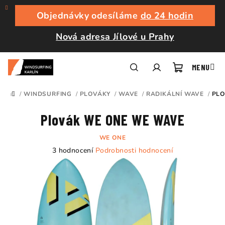
Přejít
na
Objednávky odesíláme
do 24 hodin
obsah
Nová adresa Jílové u Prahy
Nákupní
Hledat
Přihlášení
/
WINDSURFING
/
PLOVÁKY
/
WAVE
/
RADIKÁLNÍ WAVE
/
PLO
DOMŮ
košík
Plovák WE ONE WE WAVE
WE ONE
Průměrné
3 hodnocení
Podrobnosti hodnocení
hodnocení
produktu
je
5,0
z
5
hvězdiček.