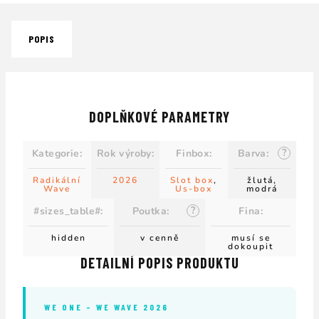
POPIS
DOPLŇKOVÉ PARAMETRY
?
Kategorie
:
Rok výroby
:
Finbox
:
Barva
:
Radikální
2026
Slot box
,
žlutá,
Wave
Us-box
modrá
?
#sizes_table#
:
Poutka
:
Fina
:
hidden
v cenně
musí se
dokoupit
DETAILNÍ POPIS PRODUKTU
WE ONE – WE WAVE 2026