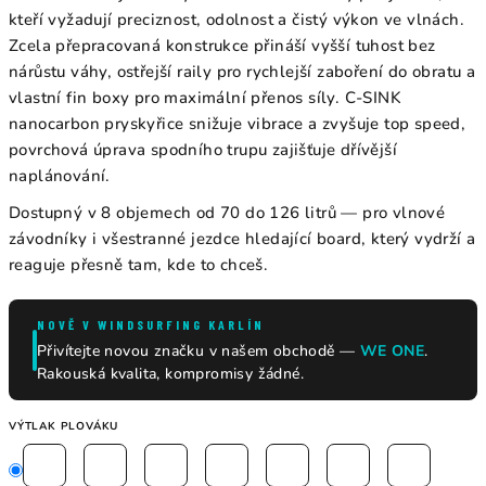
kteří vyžadují preciznost, odolnost a čistý výkon ve vlnách.
Zcela přepracovaná konstrukce přináší vyšší tuhost bez
nárůstu váhy, ostřejší raily pro rychlejší zaboření do obratu a
vlastní fin boxy pro maximální přenos síly. C-SINK
nanocarbon pryskyřice snižuje vibrace a zvyšuje top speed,
povrchová úprava spodního trupu zajišťuje dřívější
naplánování.
Dostupný v 8 objemech od 70 do 126 litrů — pro vlnové
závodníky i všestranné jezdce hledající board, který vydrží a
reaguje přesně tam, kde to chceš.
NOVĚ V WINDSURFING KARLÍN
Přivítejte novou značku v našem obchodě —
WE ONE
.
Rakouská kvalita, kompromisy žádné.
VÝTLAK PLOVÁKU