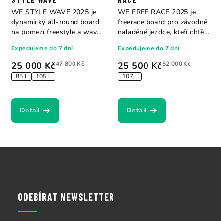
WE STYLE WAVE 2025 je
WE FREE RACE 2025 je
dynamický all-round board
freerace board pro závodně
na pomezí freestyle a wave.
naladěné jezdce, kteří chtějí
Brzké...
maximální...
Expedujeme do 7 dní
Expedujeme do 7 dní
25 000 Kč
47 800 Kč
25 500 Kč
52 000 Kč
85 l
105 l
107 l
Detail
Detail
Z
á
p
a
ODEBÍRAT NEWSLETTER
t