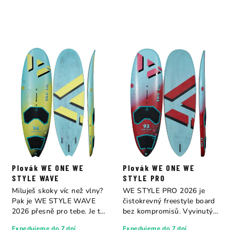
Plovák WE ONE WE
Plovák WE ONE WE
STYLE WAVE
STYLE PRO
Miluješ skoky víc než vlny?
WE STYLE PRO 2026 je
Pak je WE STYLE WAVE
čistokrevný freestyle board
2026 přesně pro tebe. Je to
bez kompromisů. Vyvinutý
board,...
ve spolupráci...
Expedujeme do 7 dní
Expedujeme do 7 dní