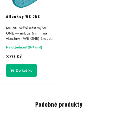
Allenkey WE ONE
Multifunkční nástroj WE
ONE — imbus 5 mm na
všechny (WE ONE) šrouby
boardu (poutka,...
Na objednání (5–7 dnů)
370 Kč
Do košíku
Podobné produkty