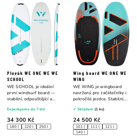
Plovák WE ONE WE WE
Wing board WE ONE WE
SCHOOL
WING
WE SCHOOL je ideální
WE WING je wingboard
první windsurf board —
navržený pro začátečníky i
stabilní, odpouštějící a
pokročilé jezdce. Stabilní,...
odolný. Díky...
Expedujeme do 7 dní
✓ Skladem
(1 ks)
34 300 Kč
24 500 Kč
180 l
220 l
250 l
101 l
111 l
121 l
140 l