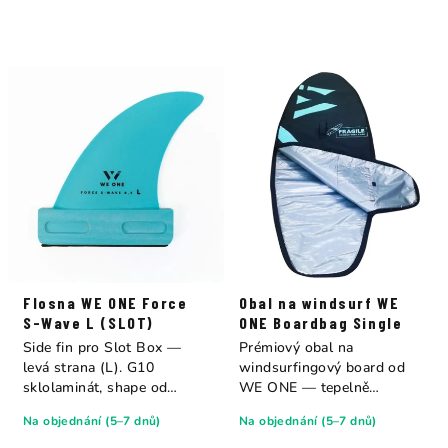
Flosna WE ONE Force
Obal na windsurf WE
S-Wave L (SLOT)
ONE Boardbag Single
Side fin pro Slot Box —
Prémiový obal na
levá strana (L). G10
windsurfingový board od
sklolaminát, shape od
WE ONE — tepelně
Sonntag Fins....
reflektivní spodní strana,...
Na objednání (5–7 dnů)
Na objednání (5–7 dnů)