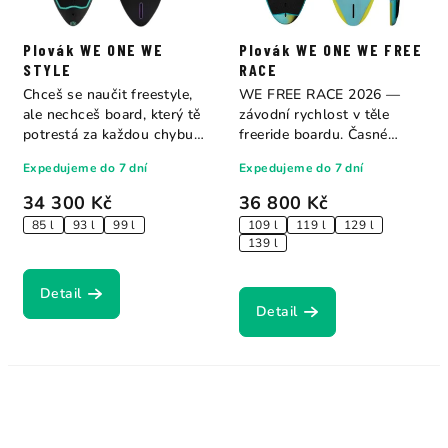
Plovák WE ONE WE
Plovák WE ONE WE FREE
STYLE
RACE
Chceš se naučit freestyle,
WE FREE RACE 2026 —
ale nechceš board, který tě
závodní rychlost v těle
potrestá za každou chybu?
freeride boardu. Časné
WE...
naplánování, silná...
Expedujeme do 7 dní
Expedujeme do 7 dní
34 300 Kč
36 800 Kč
85 l
93 l
99 l
109 l
119 l
129 l
139 l
Detail
Detail