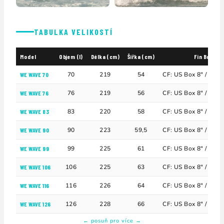
TABULKA VELIKOSTÍ
Model
Objem (l)
Délka (cm)
Šířka (cm)
Fin Box
70
219
54
CF: US Box 8" / SF: S
WE WAVE 70
76
219
56
CF: US Box 8" / SF: S
WE WAVE 76
83
220
58
CF: US Box 8" / SF: S
WE WAVE 83
90
223
59,5
CF: US Box 8" / SF: S
WE WAVE 90
99
225
61
CF: US Box 8" / SF: S
WE WAVE 99
106
225
63
CF: US Box 8" / SF: S
WE WAVE 106
116
226
64
CF: US Box 8" / SF: S
WE WAVE 116
126
228
66
CF: US Box 8" / SF: S
WE WAVE 126