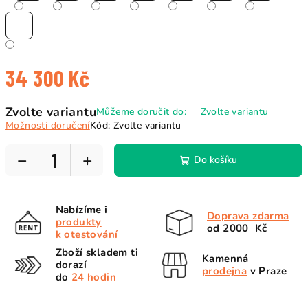
34 300 Kč
Měrná
Zvolte variantu
Můžeme doručit do:
Zvolte variantu
cena:
Možnosti doručení
Kód:
Zvolte variantu
−
+
Do košíku
Nabízíme i
Doprava zdarma
produkty
od 2000 Kč
k otestování
Zboží skladem ti
Kamenná
dorazí
prodejna
v Praze
do
24 hodin