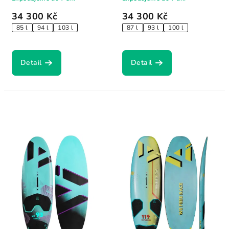
34 300 Kč
34 300 Kč
85 l
94 l
103 l
87 l
93 l
100 l
Detail
Detail