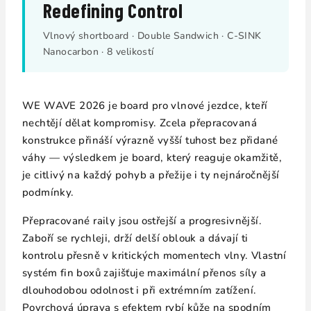
Redefining Control
Vlnový shortboard · Double Sandwich · C-SINK
Nanocarbon · 8 velikostí
WE WAVE 2026 je board pro vlnové jezdce, kteří
nechtějí dělat kompromisy. Zcela přepracovaná
konstrukce přináší výrazně vyšší tuhost bez přidané
váhy — výsledkem je board, který reaguje okamžitě,
je citlivý na každý pohyb a přežije i ty nejnáročnější
podmínky.
Přepracované raily jsou ostřejší a progresivnější.
Zaboří se rychleji, drží delší oblouk a dávají ti
kontrolu přesně v kritických momentech vlny. Vlastní
systém fin boxů zajišťuje maximální přenos síly a
dlouhodobou odolnost i při extrémním zatížení.
Povrchová úprava s efektem rybí kůže na spodním