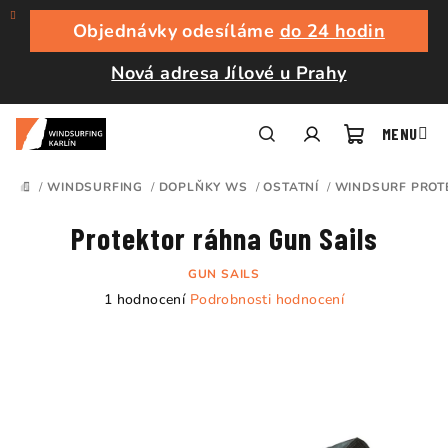
Přejít
na
Objednávky odesíláme
do 24 hodin
obsah
Nová adresa Jílové u Prahy
Nákupní
Hledat
Přihlášení
/
WINDSURFING
/
DOPLŇKY WS
/
OSTATNÍ
/
WINDSURF PROT
DOMŮ
košík
Protektor ráhna Gun Sails
GUN SAILS
Průměrné
1 hodnocení
Podrobnosti hodnocení
hodnocení
produktu
je
5,0
z
5
hvězdiček.