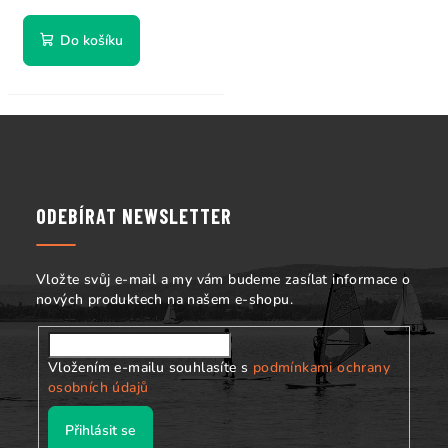
Do košíku
Z
á
p
a
ODEBÍRAT NEWSLETTER
t
í
Vložte svůj e-mail a my vám budeme zasílat informace o
nových produktech na našem e-shopu.
Vložením e-mailu souhlasíte s
podmínkami ochrany
osobních údajů
Přihlásit se