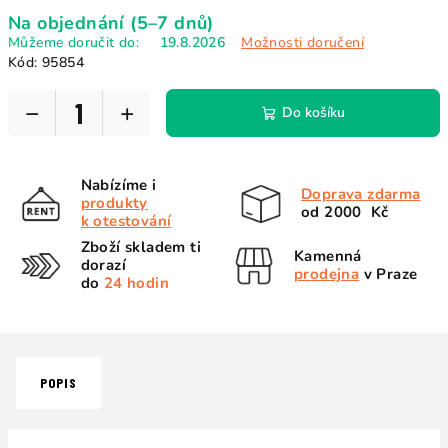
Měrná
Na objednání (5–7 dnů)
cena:
Můžeme doručit do:
19.8.2026
Možnosti doručení
Kód:
95854
−
+
Do košíku
Nabízíme i
Doprava zdarma
produkty
od 2000 Kč
k otestování
Zboží skladem ti
Kamenná
dorazí
prodejna
v Praze
do
24 hodin
POPIS