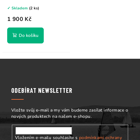
pro...
✓ Skladem
(2 ks)
1 900 Kč
Do košíku
Z
á
p
a
ODEBÍRAT NEWSLETTER
t
í
Vložte svůj e-mail a my vám budeme zasílat informace o
nových produktech na našem e-shopu.
Vložením e-mailu souhlasíte s
podmínkami ochrany