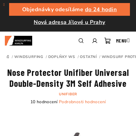
Přejít
na
Objednávky odesíláme
do 24 hodin
obsah
Nová adresa Jílové u Prahy
Nákupní
Hledat
Přihlášení
/
WINDSURFING
/
DOPLŇKY WS
/
OSTATNÍ
/
WINDSURF PROT
DOMŮ
košík
Nose Protector Unifiber Universal
Double-Density 3M Self Adhesive
UNIFIBER
Průměrné
10 hodnocení
Podrobnosti hodnocení
hodnocení
produktu
je
4,9
z