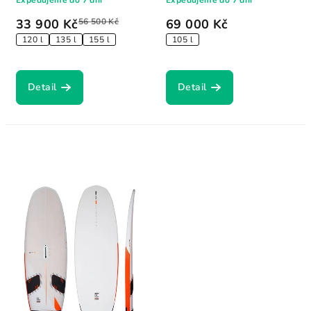
Expedujeme do 7 dní
Expedujeme do 7 dní
33 900 Kč
56 500 Kč
69 000 Kč
120 l
135 l
155 l
105 l
Detail
Detail