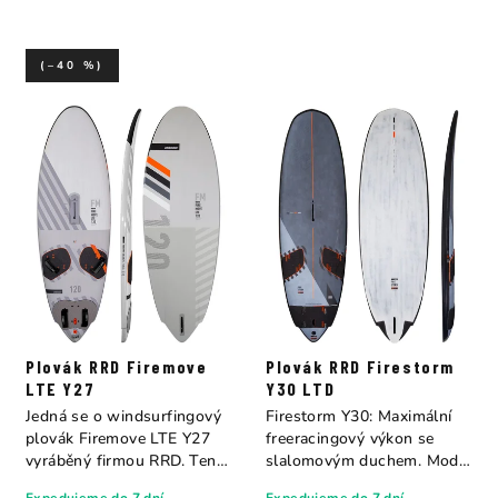
(–40 %)
Plovák RRD Firemove
Plovák RRD Firestorm
LTE Y27
Y30 LTD
Jedná se o windsurfingový
Firestorm Y30: Maximální
plovák Firemove LTE Y27
freeracingový výkon se
vyráběný firmou RRD. Tento
slalomovým duchem. Model
plovák je...
Firestorm...