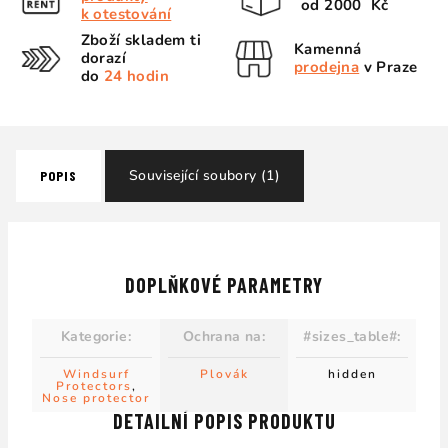
od 2000 Kč
k otestování
Zboží skladem ti
Kamenná
dorazí
prodejna
v Praze
do
24 hodin
Související soubory (1)
POPIS
DOPLŇKOVÉ PARAMETRY
Kategorie
:
Ochrana na
:
#sizes_table#
:
Windsurf
Plovák
hidden
Protectors
,
Nose protector
DETAILNÍ POPIS PRODUKTU