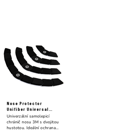
Nose Protector
Unifiber Universal
Double-Density 3M Self
Univerzální samolepicí
Adhesive XXL
chránič nosu 3M s dvojitou
hustotou. Ideální ochrana