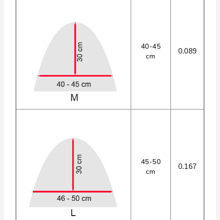
40-45
0.089
cm
45-50
0.167
cm