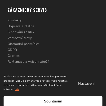
ZÁKAZNICKÝ SERVIS
Kontakty
Doprava a platba
Sledování zásilek
Věrnostní slevy
Obchodní podmínky
GDPR
Cookies
Reklamace a vrácení zboží
Používáme cookies, abychom Vám umožnili pohodlné
prohlížení webu a díky analýze provozu webu neustále
Nastavení
zlepšovali jeho funkce, výkon a použitelnost.
Více
informací
zde
.
Copyright 2026
Windsurfing Karlín.cz
. Všechna práva
vyhrazena.
Upravit nastavení cookies
Souhlasím