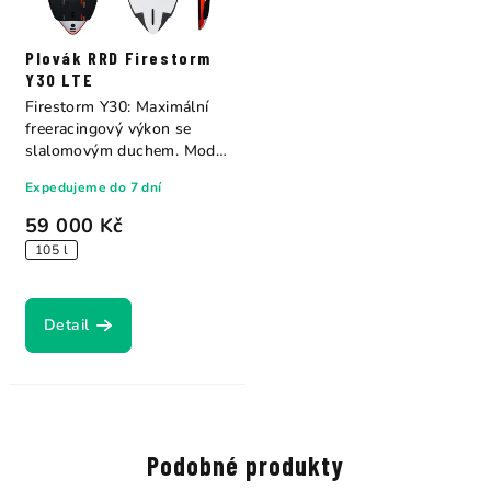
Plovák RRD Firestorm
Y30 LTE
Firestorm Y30: Maximální
freeracingový výkon se
slalomovým duchem. Model
Firestorm...
Expedujeme do 7 dní
59 000 Kč
105 l
Detail
Podobné produkty