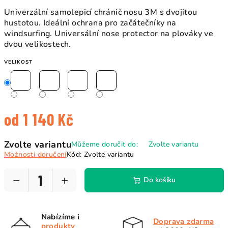
Univerzální samolepicí chránič nosu 3M s dvojitou
hustotou.
Ideální ochrana pro začátečníky na
windsurfing. Universální nose protector na plováky ve
dvou velikostech.
VELIKOST
od
1 140 Kč
Měrná
Zvolte variantu
Můžeme doručit do:
Zvolte variantu
cena:
Možnosti doručení
Kód:
Zvolte variantu
−
+
Do košíku
Nabízíme i
Doprava zdarma
produkty