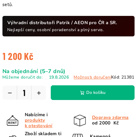
setů.
Výhradní distributoři Patrik / AEON pro ČR a SR.
Nejlepší ceny, osobní poradenství a plný servis.
1 200 Kč
Měrná
Na objednání (5–7 dnů)
cena:
Můžeme doručit do:
19.8.2026
Možnosti doručení
Kód:
21381
−
+
Do košíku
Nabízíme i
Doprava zdarma
produkty
od 2000 Kč
k otestování
Zboží skladem ti
Kamenná