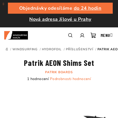
Přejít
na
Objednávky odesíláme
do 24 hodin
obsah
Nová adresa Jílové u Prahy
Nákupní
Hledat
Přihlášení
/
WINDSURFING
/
HYDROFOIL
/
PŘÍSLUŠENSTVÍ
/
PATRIK AEO
DOMŮ
košík
Patrik AEON Shims Set
PATRIK BOARDS
Průměrné
1 hodnocení
Podrobnosti hodnocení
hodnocení
produktu
je
5,0
z
5
hvězdiček.