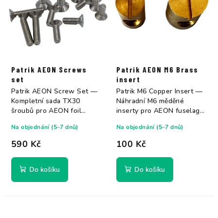
Patrik AEON Screws
Patrik AEON M6 Brass
set
insert
Patrik AEON Screw Set —
Patrik M6 Copper Insert —
Kompletní sada TX30
Náhradní M6 měděné
šroubů pro AEON foil
inserty pro AEON fuselage
systém. Všechny AEON...
a ostatní...
Na objednání (5–7 dnů)
Na objednání (5–7 dnů)
590 Kč
100 Kč
Do košíku
Do košíku