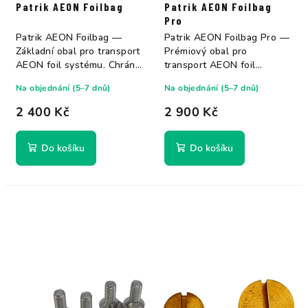
Patrik AEON Foilbag
Patrik AEON Foilbag
Pro
Patrik AEON Foilbag —
Patrik AEON Foilbag Pro —
Základní obal pro transport
Prémiový obal pro
AEON foil systému. Chrání
transport AEON foil
jednotlivé...
systému s lepší...
Na objednání (5–7 dnů)
Na objednání (5–7 dnů)
2 400 Kč
2 900 Kč
Do košíku
Do košíku