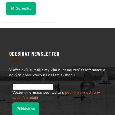
Do košíku
Z
á
p
a
ODEBÍRAT NEWSLETTER
t
í
Vložte svůj e-mail a my vám budeme zasílat informace o
nových produktech na našem e-shopu.
Vložením e-mailu souhlasíte s
podmínkami ochrany
osobních údajů
Přihlásit se