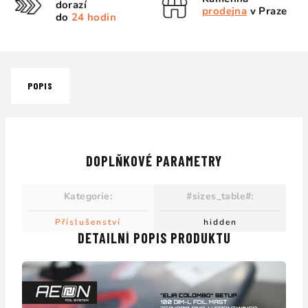
dorazí
prodejna
v Praze
do
24 hodin
POPIS
DOPLŇKOVÉ PARAMETRY
Kategorie
:
#sizes_table#
:
Příslušenství
hidden
DETAILNÍ POPIS PRODUKTU