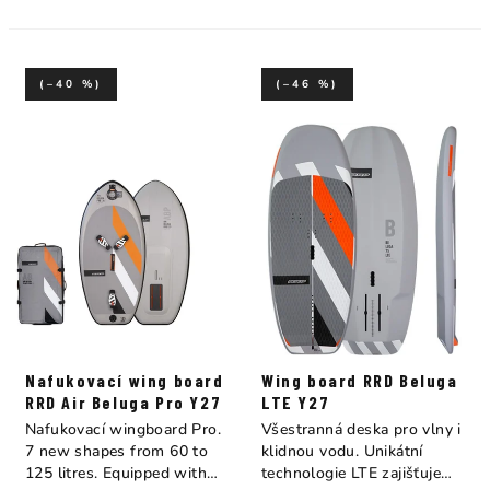
(–40 %)
(–46 %)
Nafukovací wing board
Wing board RRD Beluga
RRD Air Beluga Pro Y27
LTE Y27
Nafukovací wingboard Pro.
Všestranná deska pro vlny i
7 new shapes from 60 to
klidnou vodu. Unikátní
125 litres. Equipped with
technologie LTE zajišťuje