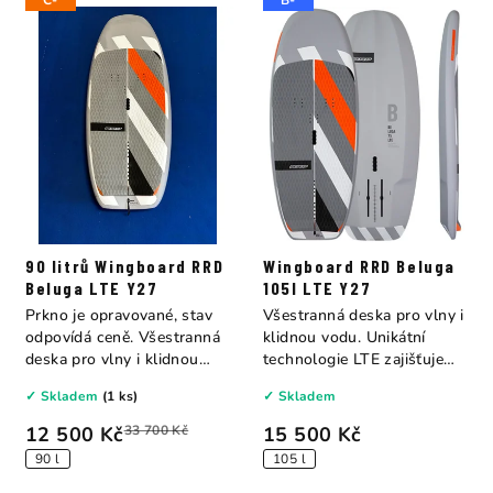
C-
B-
90 litrů Wingboard RRD
Wingboard RRD Beluga
Beluga LTE Y27
105l LTE Y27
Prkno je opravované, stav
Všestranná deska pro vlny i
odpovídá ceně. Všestranná
klidnou vodu. Unikátní
deska pro vlny i klidnou
technologie LTE zajišťuje
vodu....
lehkost a...
✓ Skladem
(1 ks)
✓ Skladem
12 500 Kč
33 700 Kč
15 500 Kč
90 l
105 l