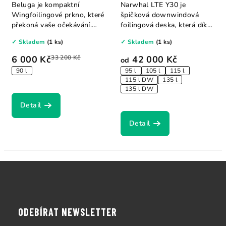
Beluga je kompaktní
Narwhal LTE Y30 je
Wingfoilingové prkno, které
špičková downwindová
překoná vaše očekávání.
foilingová deska, která díky
Ačkoli je...
displacement hull...
✓ Skladem
(1 ks)
✓ Skladem
(1 ks)
6 000 Kč
33 200 Kč
42 000 Kč
od
90 l
95 l
105 l
115 l
115 l DW
135 l
135 l DW
Detail
Detail
Z
á
p
a
ODEBÍRAT NEWSLETTER
t