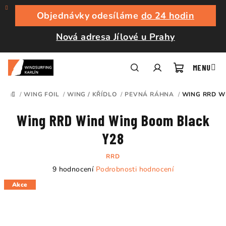
Přejít
na
Objednávky odesíláme
do 24 hodin
obsah
Nová adresa Jílové u Prahy
Nákupní
Hledat
Přihlášení
/
WING FOIL
/
WING / KŘÍDLO
/
PEVNÁ RÁHNA
/
WING RRD W
DOMŮ
košík
Wing RRD Wind Wing Boom Black
Y28
RRD
Průměrné
9 hodnocení
Podrobnosti hodnocení
hodnocení
Akce
produktu
je
4,0
z