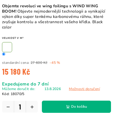
Objemte revoluci ve wing foilingu s WIND WING
BOOM!
Objevte nejmodernější technologii a vynikající
výkon díky super tenkému karbonovému ráhnu, které
zvyšuje kontrolu a všestrannost vašeho křídla. Black
color
VELIKOST V M²
standardní cena:
27 600 Kč
–45 %
15 180 Kč
Měrná
Expedujeme do 7 dní
cena:
Můžeme doručit do:
13.8.2026
Možnosti doručení
Kód:
18070/5
−
+
Do košíku