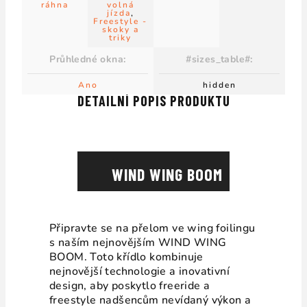
ráhna
volná
jízda
,
Freestyle -
skoky a
triky
Průhledné okna
:
#sizes_table#
:
Ano
hidden
DETAILNÍ POPIS PRODUKTU
WIND WING BOOM
Připravte se na přelom ve wing foilingu
s naším nejnovějším WIND WING
BOOM. Toto křídlo kombinuje
nejnovější technologie a inovativní
design, aby poskytlo freeride a
freestyle nadšencům nevídaný výkon a