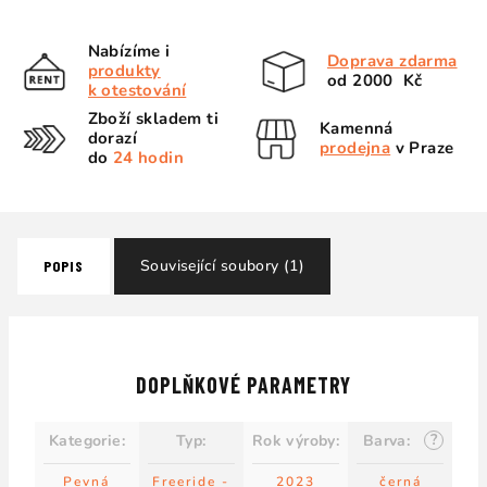
Nabízíme i
Doprava zdarma
produkty
od 2000 Kč
k otestování
Zboží skladem ti
Kamenná
dorazí
prodejna
v Praze
do
24 hodin
Související soubory (1)
POPIS
DOPLŇKOVÉ PARAMETRY
?
Kategorie
:
Typ
:
Rok výroby
:
Barva
:
Pevná
Freeride -
2023
černá