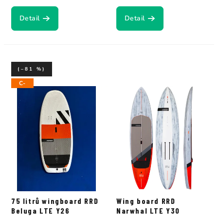
Detail
Detail
(–81 %)
C-
75 litrů wingboard RRD
Wing board RRD
Beluga LTE Y26
Narwhal LTE Y30