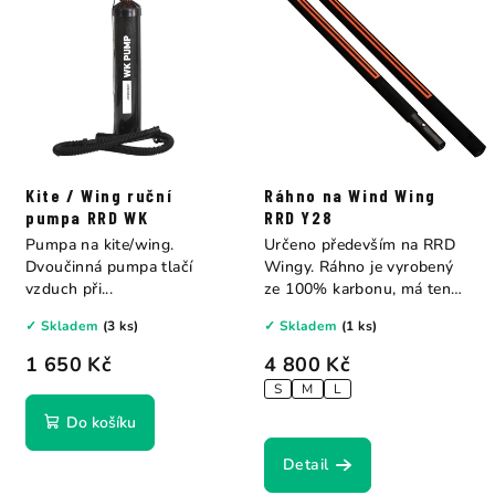
Kite / Wing ruční
Ráhno na Wind Wing
pumpa RRD WK
RRD Y28
Pumpa na kite/wing.
Určeno především na RRD
Dvoučinná pumpa tlačí
Wingy. Ráhno je vyrobený
vzduch při...
ze 100% karbonu, má tenký
průměr a lze...
✓ Skladem
(3 ks)
✓ Skladem
(1 ks)
1 650 Kč
4 800 Kč
S
M
L
Do košíku
Detail