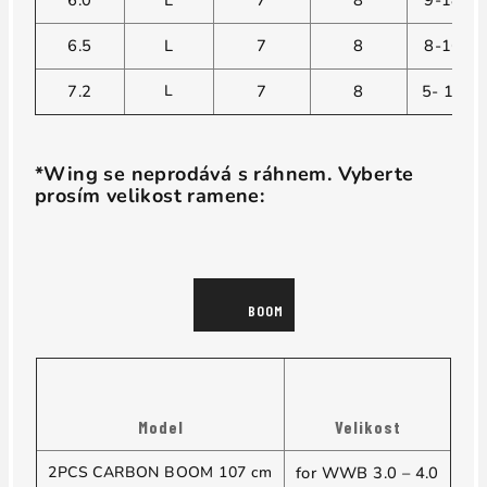
6.0
L
7
8
9-18
6.5
L
7
8
8-16
7.2
L
7
8
5- 14
*
Wing se neprodává s ráhnem. Vyberte
prosím velikost ramene:
BOOM
Model
Velikost
2PCS CARBON BOOM 107 cm
for WWB 3.0 – 4.0