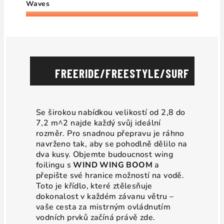
Waves
FREERIDE/FREESTYLE/SURF
Se širokou nabídkou velikostí od 2,8 do
7,2 m^2 najde každý svůj ideální
rozměr. Pro snadnou přepravu je ráhno
navrženo tak, aby se pohodlně dělilo na
dva kusy. Objemte budoucnost wing
foilingu s
WIND WING BOOM
a
přepište své hranice možností na vodě.
Toto je křídlo, které ztělesňuje
dokonalost v každém závanu větru –
vaše cesta za mistrným ovládnutím
vodních prvků začíná právě zde.