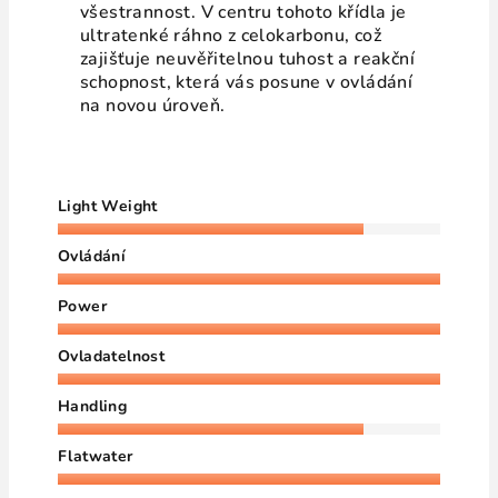
všestrannost. V centru tohoto křídla je
ultratenké ráhno z celokarbonu, což
zajišťuje neuvěřitelnou tuhost a reakční
schopnost, která vás posune v ovládání
na novou úroveň.
Light Weight
Ovládání
Power
Ovladatelnost
Handling
Flatwater