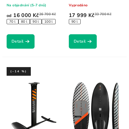
the...
lehkost a...
Na objednání (5–7 dnů)
Vyprodáno
16 000 Kč
26 700 Kč
17 999 Kč
33 700 Kč
od
70 l
80 l
90 l
100 l
90 l
Detail
Detail
(–14 %)