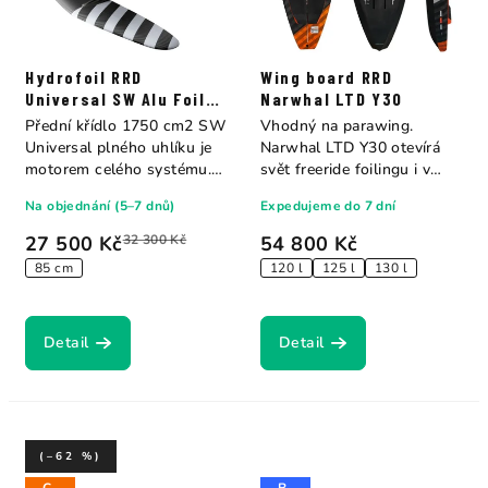
Hydrofoil RRD
Wing board RRD
Universal SW Alu Foil
Narwhal LTD Y30
Set 1750 - 75/85
Přední křídlo 1750 cm2 SW
Vhodný na parawing.
Universal plného uhlíku je
Narwhal LTD Y30 otevírá
motorem celého systému.
svět freeride foilingu i v
Jeho...
nejslabším...
Na objednání (5–7 dnů)
Expedujeme do 7 dní
27 500 Kč
32 300 Kč
54 800 Kč
85 cm
120 l
125 l
130 l
Detail
Detail
(–62 %)