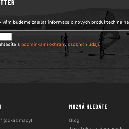
ETTER
my vám budeme zasílat informace o nových produktech na n
uhlasíte s
podmínkami ochrany osobních údajů
M
MOŽNÁ HLEDÁTE
? (odkaz mapy)
Blog
Tipy, triky a videonávody