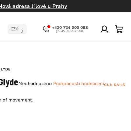
Nová adresa Jílové u Prahy
+420 724 000 088
CZK
Přihlášení
Nák
koší
GLYDE
Glyde
Průměrné
Neohodnoceno
Podrobnosti hodnocení
GUN SAILS
hodnocení
produktu
om of movement.
je
0,0
z
5