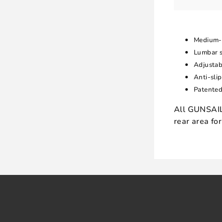
Medium-h
Lumbar s
Adjustabl
Anti-slip
Patented
All GUNSAILS
rear area fo