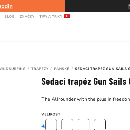
hodin
BLOG
ZNAČKY
TIPY A TRIKY
WINDSURFING
/
TRAPÉZY
/
PÁNSKÉ
/
SEDACÍ TRAPÉZ GUN SAILS 
Ů
Sedací trapéz Gun Sails 
The Allrounder with the plus in freed
VELIKOST