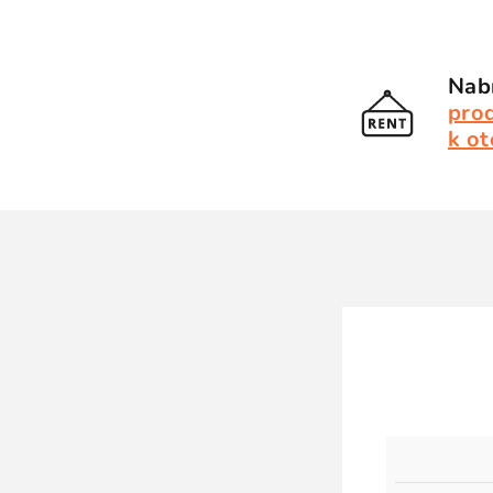
Nabí
pro
k ot