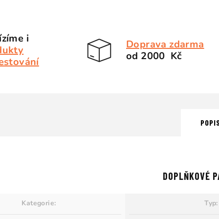
zíme i
Doprava zdarma
dukty
od 2000 Kč
estování
POPI
DOPLŇKOVÉ P
Kategorie
:
Typ
: