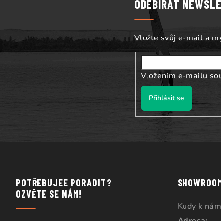
ODEBÍRAT NEWSL
a
t
Vložte svůj e-mail a 
í
Vložením e-mailu so
Přihlásit se
POTŘEBUJEE PORADIT?
SHOWROO
OZVĚTE SE NÁM!
Kudy k nám
Adresa: