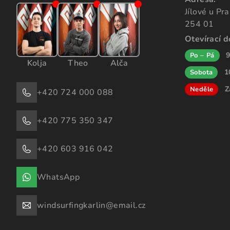
Jílové u Pr
254 01
Otevírací 
9
Po – Pá
Kolja
Theo
Alča
1
Sobota
Z
Neděle
+420 724 000 088
+420 775 350 347
+420 603 916 042
WhatsApp
windsurfingkarlin@email.cz