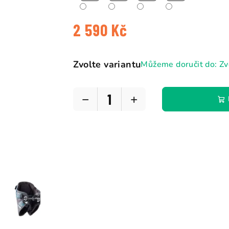
2 590 Kč
Měrná
cena:
Zvolte variantu
Můžeme doručit do:
Zv
−
+