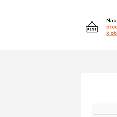
Nabí
pro
k ot