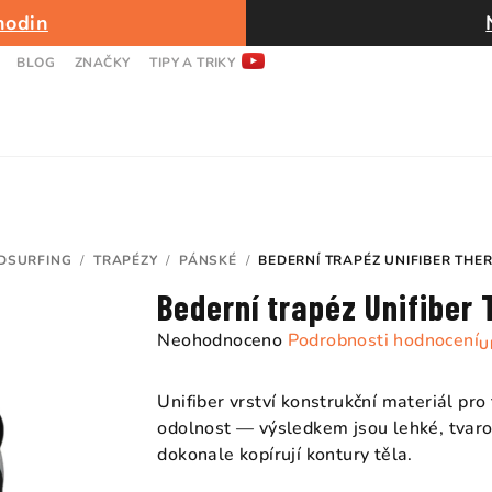
hodin
BLOG
ZNAČKY
TIPY A TRIKY
DSURFING
/
TRAPÉZY
/
PÁNSKÉ
/
BEDERNÍ TRAPÉZ UNIFIBER TH
Bederní trapéz Unifiber
Průměrné
Neohodnoceno
Podrobnosti hodnocení
U
hodnocení
produktu
Unifiber vrství konstrukční materiál pro
je
odolnost — výsledkem jsou lehké, tvaro
0,0
dokonale kopírují kontury těla.
z