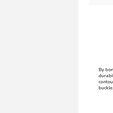
By bon
durabi
contou
buckle