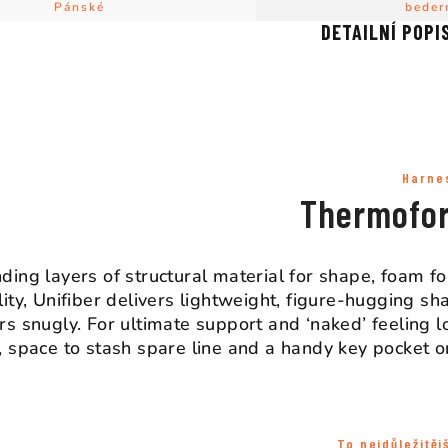
Pánské
beder
DETAILNÍ POPI
Harne
Thermofo
ding layers of structural material for shape, foam f
lity, Unifiber delivers lightweight, figure-hugging 
rs snugly. For ultimate support and ‘naked’ feeling lo
, space to stash spare line and a handy key pocket o
To nejdůležitěj