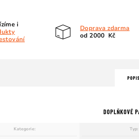
zíme i
Doprava zdarma
dukty
od 2000 Kč
estování
POPI
DOPLŇKOVÉ P
Kategorie
:
Typ
: