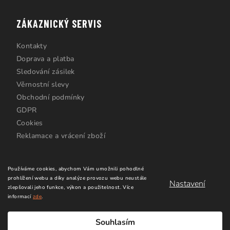
ZÁKAZNICKÝ SERVIS
Kontakty
Doprava a platba
Sledování zásilek
Věrnostní slevy
Obchodní podmínky
GDPR
Cookies
Reklamace a vrácení zboží
Používáme cookies, abychom Vám umožnili pohodlné
prohlížení webu a díky analýze provozu webu neustále
Nastavení
zlepšovali jeho funkce, výkon a použitelnost.
Více
informací
zde
.
Copyright 2026
Windsurfing Karlín.cz
. Všechna práva
vyhrazena.
Upravit nastavení cookies
Souhlasím