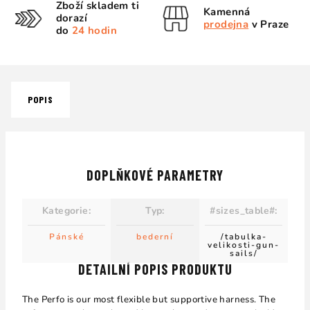
Zboží skladem ti
Kamenná
dorazí
prodejna
v Praze
do
24 hodin
POPIS
DOPLŇKOVÉ PARAMETRY
Kategorie
:
Typ
:
#sizes_table#
:
Pánské
bederní
/tabulka-
velikosti-gun-
sails/
DETAILNÍ POPIS PRODUKTU
The Perfo is our most flexible but supportive harness. The