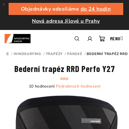
Přejít
na
Objednávky odesíláme
do 24 hodin
obsah
Nová adresa Jílové u Prahy
Nákupní
Hledat
Přihlášení
/
WINDSURFING
/
TRAPÉZY
/
PÁNSKÉ
/
BEDERNÍ TRAPÉZ RRD
DOMŮ
košík
Bederní trapéz RRD Perfo Y27
RRD
Průměrné
10 hodnocení
Podrobnosti hodnocení
hodnocení
produktu
je
4,8
z
5
hvězdiček.