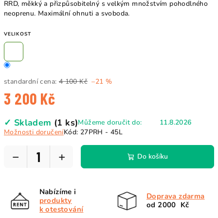
RRD, měkký a přizpůsobitelný s velkým množstvím pohodlného
neoprenu. Maximální ohnuti a svoboda.
VELIKOST
standardní cena:
4 100 Kč
–21 %
3 200 Kč
Měrná
✓ Skladem
(1 ks)
Můžeme doručit do:
11.8.2026
cena:
Možnosti doručení
Kód:
27PRH - 45L
−
+
Do košíku
Nabízíme i
Doprava zdarma
produkty
od 2000 Kč
k otestování