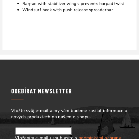
Barpad with stabilizer wings, prevents barpad twist
Windsurf hook with push release spreaderbar
Z
á
p
a
ODEBÍRAT NEWSLETTER
t
í
Vložte svůj e-mail a my vám budeme zasílat informace o
nových produktech na našem e-shopu.
Vložením e-mailu souhlasíte s
podmínkami ochrany