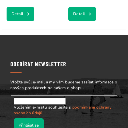
Detail
Detail
Z
á
p
a
ODEBÍRAT NEWSLETTER
t
í
Vložte svůj e-mail a my vám budeme zasílat informace o
nových produktech na našem e-shopu.
Vložením e-mailu souhlasíte s
podmínkami ochrany
osobních údajů
Přihlásit se