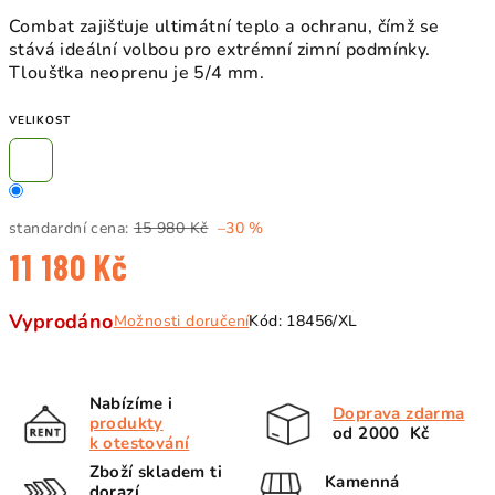
Combat zajišťuje ultimátní teplo a ochranu, čímž se
stává ideální volbou pro extrémní zimní podmínky.
Tloušťka neoprenu je 5/4 mm.
VELIKOST
standardní cena:
15 980 Kč
–30 %
11 180 Kč
Měrná
Vyprodáno
Možnosti doručení
Kód:
18456/XL
cena:
Nabízíme i
Doprava zdarma
produkty
od 2000 Kč
k otestování
Zboží skladem ti
Kamenná
dorazí