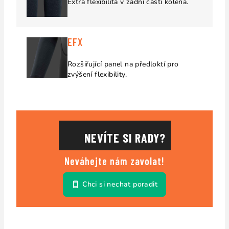
Extra flexibilita v zadní části kolena.
EFX
Rozšiřující panel na předloktí pro
zvýšení flexibility.
NEVÍTE SI RADY?
Neváhejte nám zavolat!
Chci si nechat poradit