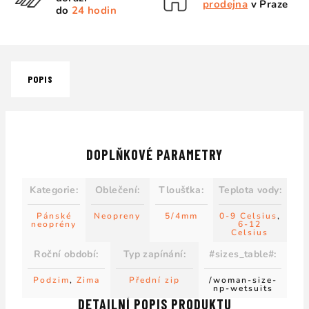
prodejna
v Praze
do
24 hodin
POPIS
DOPLŇKOVÉ PARAMETRY
Kategorie
:
Oblečení
:
Tloušťka
:
Teplota vody
:
Pánské
Neopreny
5/4mm
0-9 Celsius
,
neoprény
6-12
Celsius
Roční období
:
Typ zapínání
:
#sizes_table#
:
Podzim
,
Zima
Přední zip
/woman-size-
np-wetsuits
DETAILNÍ POPIS PRODUKTU