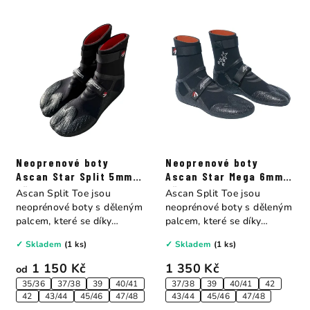
Neoprenové boty
Neoprenové boty
Ascan Star Split 5mm s
Ascan Star Mega 6mm s
děleným palcem
děleným palcem
Ascan Split Toe jsou
Ascan Split Toe jsou
neoprénové boty s děleným
neoprénové boty s děleným
palcem, které se díky
palcem, které se díky
svému...
svému...
✓ Skladem
(1 ks)
✓ Skladem
(1 ks)
1 150 Kč
1 350 Kč
od
35/36
37/38
39
40/41
37/38
39
40/41
42
42
43/44
45/46
47/48
43/44
45/46
47/48