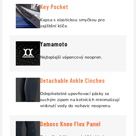
Key Pocket
Kapsa s elastickou smyčkou pro
zajištění klíče.
Yamamoto
Nejteplejší vápencový neopren.
Detachable Ankle Cinches
Odepínatelné upevňovací pásky se
suchým zipem na kotnících minimalizují
vniknutí vody do nohavic neoprenu.
Deboss Knee Flex Panel