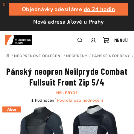
Přejít
na
Objednávky odesíláme
do 24 hodin
obsah
Nová adresa Jílové u Prahy
Nákupní
Hledat
Přihlášení
/
NEOPRENOVÉ OBLEČENÍ
/
NEOPRENY
/
PÁNSKÉ NEOPRÉNY
/
DOMŮ
košík
Pánský neopren Neilpryde Combat
Fullsuit Front Zip 5/4
NEILPRYDE
Průměrné
1 hodnocení
Podrobnosti hodnocení
hodnocení
Akce
produktu
je
5,0
z