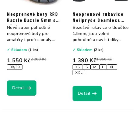
Neoprenové boty RRD
Neoprenové rukavice
Razzle Dazzle 5mm s
Neilpryde Seamless
děleným palcem
Glove 1.5mm
Nové super pohodlné
Bezešvé rukavice o tloušťce
neoprenové boty pro
1.5mm, jsou velmi
amatéry i profesionály.
pohodlné a navíc i díky
Vysoké boty –...
absenci švů jsou...
✓ Skladem
(1 ks)
✓ Skladem
(2 ks)
1 550 Kč
2 200 Kč
1 390 Kč
1 960 Kč
38/39
XS
S
M
L
XL
XXL
Detail
Detail