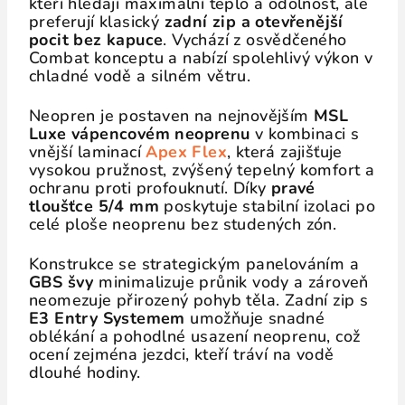
kteří hledají maximální teplo a odolnost, ale
preferují klasický
zadní zip a otevřenější
pocit bez kapuce
. Vychází z osvědčeného
Combat konceptu a nabízí spolehlivý výkon v
chladné vodě a silném větru.
Neopren je postaven na nejnovějším
MSL
Luxe vápencovém neoprenu
v kombinaci s
vnější laminací
Apex Flex
, která zajišťuje
vysokou pružnost, zvýšený tepelný komfort a
ochranu proti profouknutí. Díky
pravé
tloušťce 5/4 mm
poskytuje stabilní izolaci po
celé ploše neoprenu bez studených zón.
Konstrukce se strategickým panelováním a
GBS švy
minimalizuje průnik vody a zároveň
neomezuje přirozený pohyb těla. Zadní zip s
E3 Entry Systemem
umožňuje snadné
oblékání a pohodlné usazení neoprenu, což
ocení zejména jezdci, kteří tráví na vodě
dlouhé hodiny.