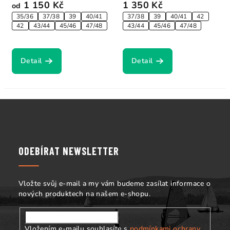
1 150 Kč
1 350 Kč
od
35/36
37/38
39
40/41
37/38
39
40/41
42
42
43/44
45/46
47/48
43/44
45/46
47/48
Detail
Detail
Z
á
p
a
ODEBÍRAT NEWSLETTER
t
í
Vložte svůj e-mail a my vám budeme zasílat informace o
nových produktech na našem e-shopu.
Vložením e-mailu souhlasíte s
podmínkami ochrany