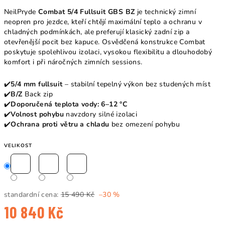
NeilPryde
Combat 5/4 Fullsuit GBS BZ
je technický zimní
neopren pro jezdce, kteří chtějí maximální teplo a ochranu v
chladných podmínkách, ale preferují klasický zadní zip a
otevřenější pocit bez kapuce. Osvědčená konstrukce Combat
poskytuje spolehlivou izolaci, vysokou flexibilitu a dlouhodobý
komfort i při náročných zimních sessions.
✔️
5/4 mm fullsuit
– stabilní tepelný výkon bez studených míst
✔️
B/Z
Back zip
✔️
Doporučená teplota vody: 6–12 °C
✔️
Volnost pohybu
navzdory silné izolaci
✔️
Ochrana proti větru a chladu
bez omezení pohybu
VELIKOST
standardní cena:
15 490 Kč
–30 %
10 840 Kč