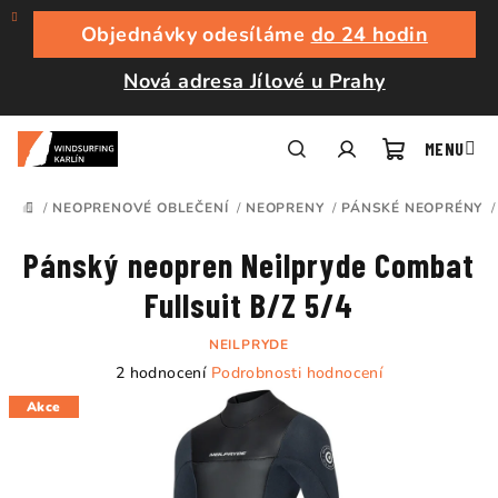
Přejít
na
Objednávky odesíláme
do 24 hodin
obsah
Nová adresa Jílové u Prahy
Nákupní
Hledat
Přihlášení
/
NEOPRENOVÉ OBLEČENÍ
/
NEOPRENY
/
PÁNSKÉ NEOPRÉNY
/
DOMŮ
košík
Pánský neopren Neilpryde Combat
Fullsuit B/Z 5/4
NEILPRYDE
Průměrné
2 hodnocení
Podrobnosti hodnocení
hodnocení
Akce
produktu
je
5,0
z