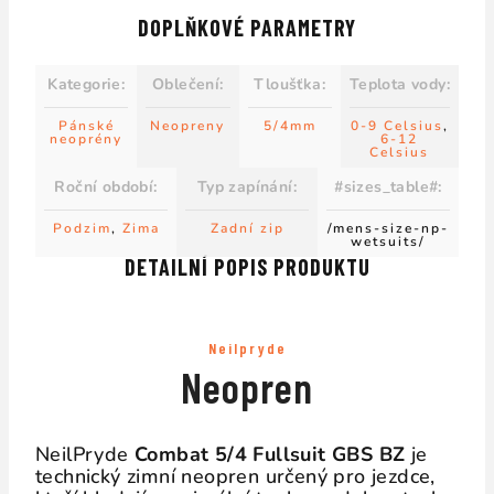
DOPLŇKOVÉ PARAMETRY
Kategorie
:
Oblečení
:
Tloušťka
:
Teplota vody
:
Pánské
Neopreny
5/4mm
0-9 Celsius
,
neoprény
6-12
Celsius
Roční období
:
Typ zapínání
:
#sizes_table#
:
Podzim
,
Zima
Zadní zip
/mens-size-np-
wetsuits/
DETAILNÍ POPIS PRODUKTU
Neilpryde
Neopren
NeilPryde
Combat 5/4 Fullsuit GBS BZ
je
technický zimní neopren určený pro jezdce,