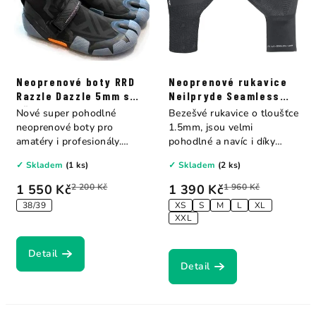
Neoprenové boty RRD
Neoprenové rukavice
Razzle Dazzle 5mm s
Neilpryde Seamless
děleným palcem
Glove 1.5mm
Nové super pohodlné
Bezešvé rukavice o tloušťce
neoprenové boty pro
1.5mm, jsou velmi
amatéry i profesionály.
pohodlné a navíc i díky
Vysoké boty –...
absenci švů jsou...
✓ Skladem
(1 ks)
✓ Skladem
(2 ks)
1 550 Kč
2 200 Kč
1 390 Kč
1 960 Kč
38/39
XS
S
M
L
XL
XXL
Detail
Detail