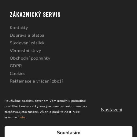
ZÁKAZNICKÝ SERVIS
Kontakty
Doprava a platba
Sledování zásilek
Věrnostní slevy
Obchodní podmínky
GDPR
Cookies
Reklamace a vrácení zboží
Používáme cookies, abychom Vám umožnili pohodlné
prohlížení webu a díky analýze provozu webu neustále
Nastavení
zlepšovali jeho funkce, výkon a použitelnost.
Více
informací
zde
.
Copyright 2026
Windsurfing Karlín.cz
. Všechna práva
vyhrazena.
Upravit nastavení cookies
Souhlasím