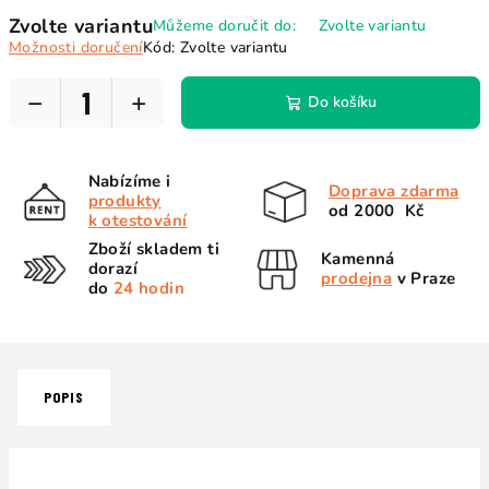
Měrná
Zvolte variantu
Můžeme doručit do:
Zvolte variantu
cena:
Možnosti doručení
Kód:
Zvolte variantu
−
+
Do košíku
Nabízíme i
Doprava zdarma
produkty
od 2000 Kč
k otestování
Zboží skladem ti
Kamenná
dorazí
prodejna
v Praze
do
24 hodin
POPIS