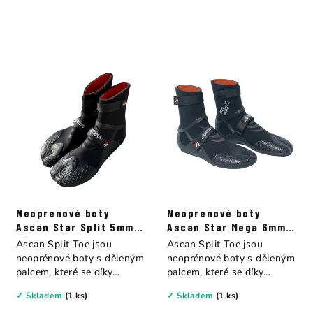
Neoprenové boty
Neoprenové boty
Ascan Star Split 5mm s
Ascan Star Mega 6mm s
děleným palcem
děleným palcem
Ascan Split Toe jsou
Ascan Split Toe jsou
neoprénové boty s děleným
neoprénové boty s děleným
palcem, které se díky
palcem, které se díky
svému...
svému...
✓ Skladem
(1 ks)
✓ Skladem
(1 ks)