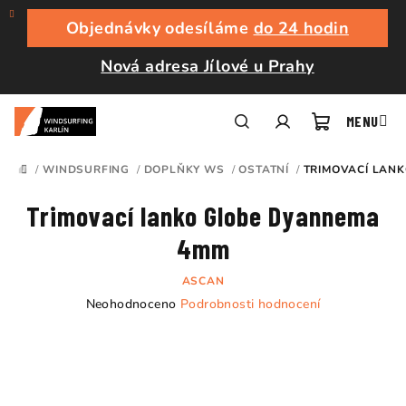
Přejít
na
Objednávky odesíláme
do 24 hodin
obsah
Nová adresa Jílové u Prahy
Nákupní
Hledat
Přihlášení
/
WINDSURFING
/
DOPLŇKY WS
/
OSTATNÍ
/
TRIMOVACÍ LAN
DOMŮ
košík
Trimovací lanko Globe Dyannema
4mm
ASCAN
Průměrné
Neohodnoceno
Podrobnosti hodnocení
hodnocení
produktu
je
0,0
z