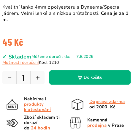
Kvalitní lanko 4mm z polyesteru s Dyneema/Specra
jádrem. Velmi lehké a s nízkou průtažnosti.
Cena je za 1
m.
45 Kč
Měrná
✓ Skladem
Můžeme doručit do:
7.8.2026
cena:
Možnosti doručení
Kód:
1210
−
+
Do košíku
Nabízíme i
Doprava zdarma
produkty
od 2000 Kč
k otestování
Zboží skladem ti
Kamenná
dorazí
prodejna
v Praze
do
24 hodin