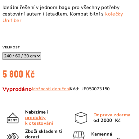
Ideální řešení v jednom bagu pro všechny potřeby
cestování autem i letadlem
. Kompatibilní s
kolečky
Unifiber
VELIKOST
5 800 Kč
Měrná
Vyprodáno
Možnosti doručení
Kód:
UF050023150
cena:
Nabízíme i
Doprava zdarma
produkty
od 2000 Kč
k otestování
Zboží skladem ti
Kamenná
dorazí