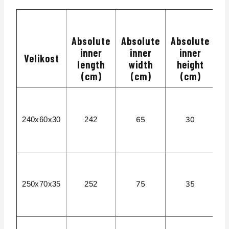
Absolute
Absolute
Absolute
inner
inner
inner
Velikost
M
length
width
height
(cm)
(cm)
(cm)
P
6
65
30
240x60x30
242
R
P
P
6
75
35
250x70x35
252
R
P
P