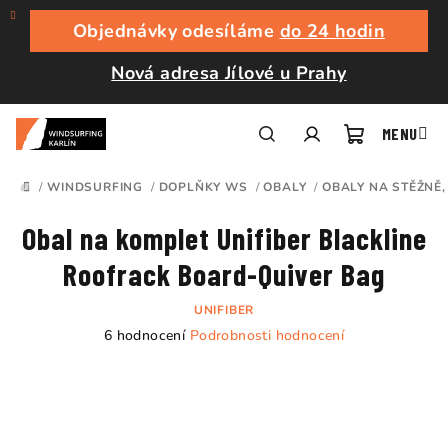
Přejít
na
Objednávky odesíláme
do 24 hodin
obsah
Nová adresa Jílové u Prahy
Nákupní
Hledat
Přihlášení
/
WINDSURFING
/
DOPLŇKY WS
/
OBALY
/
OBALY NA STĚŽNĚ
DOMŮ
košík
Obal na komplet Unifiber Blackline
Roofrack Board-Quiver Bag
UNIFIBER
Průměrné
6 hodnocení
Podrobnosti hodnocení
hodnocení
produktu
je
4,7
z