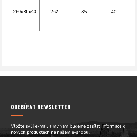
6
85
40
260x80x40
262
R
P
Z
á
p
a
ODEBÍRAT NEWSLETTER
t
í
Vložte svůj e-mail a my vám budeme zasílat informace o
nových produktech na našem e-shopu.