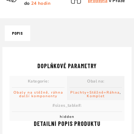
prodejna
v Praze
do
24 hodin
POPIS
DOPLŇKOVÉ PARAMETRY
Kategorie
:
Obal na
:
Obaly na stěžně, ráhna
Plachty+Stěžně+Ráhna
,
další komponenty
Komplet
#sizes_table#
:
hidden
DETAILNÍ POPIS PRODUKTU