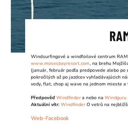
RAM
Windsurfingové a windfoilové centrum RAM s
www.mosesbayresort.com
, na brehu Mojži
(január, február podľa predpovede alebo po 
pokročilých až po jazdcov vyhľadávajúcich n
vody, flat, chop aj wave na jednom mieste a 
Předpověď
Windfinder
a nebo na
Windguru
Aktuální vítr
:
Windfinder
O vetrů na nejbližš
Web-Facebook