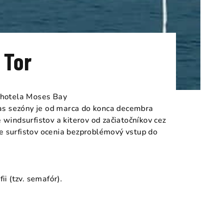
 Tor
i hotela Moses Bay
čas sezóny je od marca do konca decembra
windsurfistov a kiterov od začiatočníkov cez
ie surfistov ocenia bezproblémový vstup do
ii (tzv. semafór).