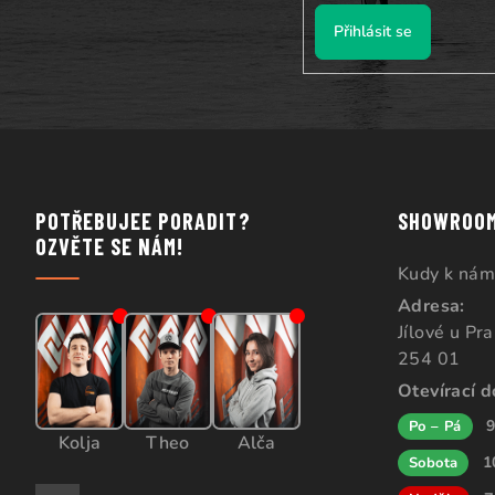
Přihlásit se
POTŘEBUJEE PORADIT?
SHOWROO
OZVĚTE SE NÁM!
Kudy k nám
Adresa:
Jílové u Pr
254 01
Otevírací 
9
Po – Pá
Kolja
Theo
Alča
1
Sobota