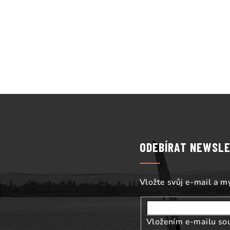
Z
á
p
ODEBÍRAT NEWSL
a
t
Vložte svůj e-mail a 
í
Vložením e-mailu so