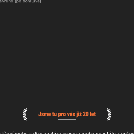
avřeno (po domluvě)
ížení webu a díky analýze provozu webu neustále zlepšova