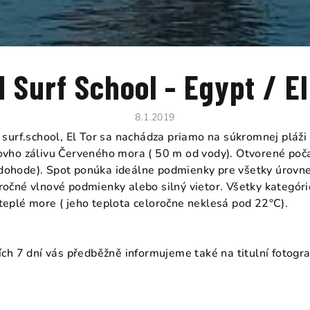
 Surf School - Egypt / El
8.1.2019
urf.school, El Tor sa nachádza priamo na súkromnej pláž
šovho zálivu Červeného mora ( 50 m od vody). Otvorené po
dohode). Spot ponúka ideálne podmienky pre všetky úrovne 
áročné vlnové podmienky alebo silný vietor. Všetky kategór
teplé more ( jeho teplota celoročne neklesá pod 22°C).
ích 7 dní vás předběžně informujeme také na titulní fotograf