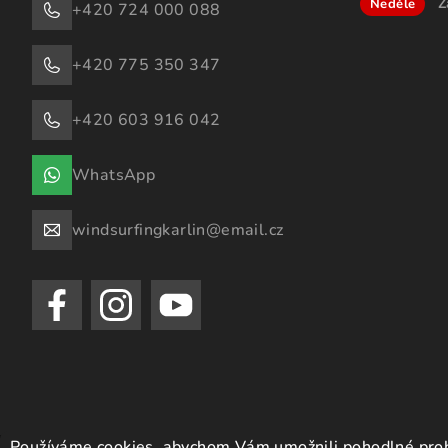
Z
Neděle
+420 724 000 088
+420 775 350 347
+420 603 916 042
WhatsApp
windsurfingkarlin@email.cz
Používáme cookies, abychom Vám umožnili pohodlné prohl