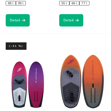
88 l
99 l
55 l
66 l
77 l
Detail
Detail
(–31 %)