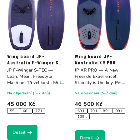
Wing board JP-
Wing board JP-
Australia F-Winger S-
Australia XR PRO
TEC
JP F-Winger S-TEC —
JP XR PRO — A New
Lean, Mean, Freestyle
Freeride Experience!
Machine! Tři velikosti: 55 l
Stability is the key. Pět
(137×56 cm, 4,6...
velikostí: 69 l...
Na objednání (5–7 dnů)
Na objednání (5–7 dnů)
45 000 Kč
46 500 Kč
55 l
66 l
77 l
69 l
79 l
89 l
99 l
109 l
Detail
Detail