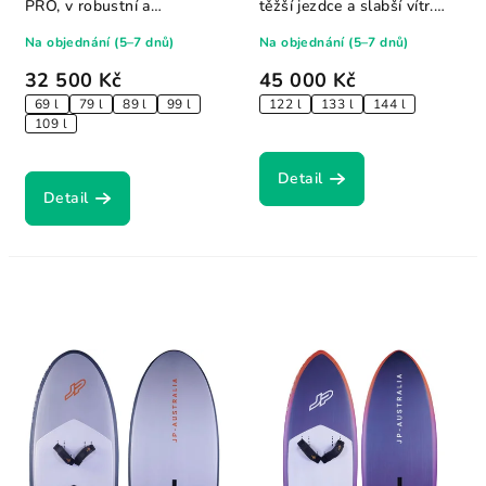
PRO, v robustní a
těžší jezdce a slabší vítr.
dostupnější IPR
Tři...
Na objednání (5–7 dnů)
Na objednání (5–7 dnů)
konstrukci....
32 500 Kč
45 000 Kč
69 l
79 l
89 l
99 l
122 l
133 l
144 l
109 l
Detail
Detail