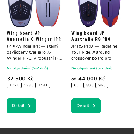
Wing board JP-
Wing board JP-
Australia X-Winger IPR
Australia RS PRO
JP X-Winger IPR — stejný
JP RS PRO — Redefine
osvědčený tvar jako X-
Your Ride! Allround
Winger PRO, v robustní IPR
crossover board pro
konstrukci....
winging, downwinding,
Na objednání (5–7 dnů)
Na objednání (5–7 dnů)
para...
32 500 Kč
44 000 Kč
od
122 l
133 l
144 l
65 l
80 l
95 l
Detail
Detail
Z