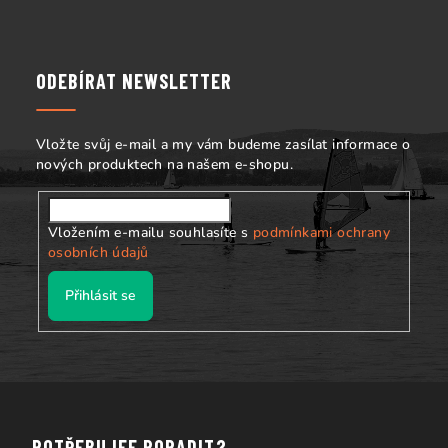
á
p
a
ODEBÍRAT NEWSLETTER
t
í
Vložte svůj e-mail a my vám budeme zasílat informace o
nových produktech na našem e-shopu.
Vložením e-mailu souhlasíte s
podmínkami ochrany
osobních údajů
Přihlásit se
POTŘEBUJEE PORADIT?