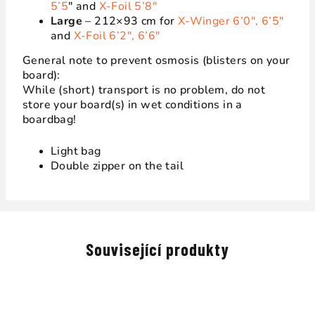
5’5
″ and
X-Foil 5’8″
Large
– 212×93 cm for
X-Winger 6’0″, 6’5″
and
X-Foil 6’2″, 6’6″
General note to prevent osmosis (blisters on your
board):
While (short) transport is no problem, do not
store your board(s) in wet conditions in a
boardbag!
Light bag
Double zipper on the tail
Související produkty