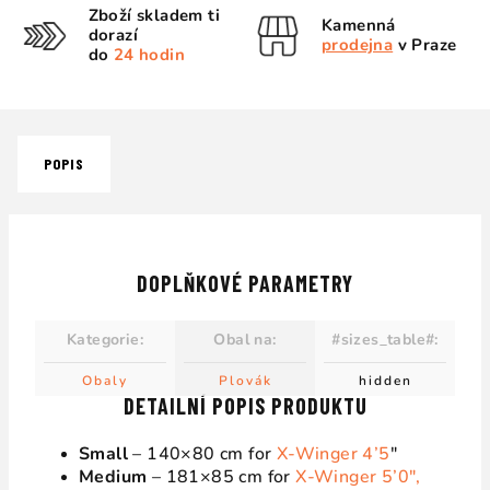
Zboží skladem ti
Kamenná
dorazí
prodejna
v Praze
do
24 hodin
POPIS
DOPLŇKOVÉ PARAMETRY
Kategorie
:
Obal na
:
#sizes_table#
:
Obaly
Plovák
hidden
DETAILNÍ POPIS PRODUKTU
Small
– 140×80 cm for
X-Winger 4’5
″
Medium
– 181×85 cm for
X-Winger 5’0″,