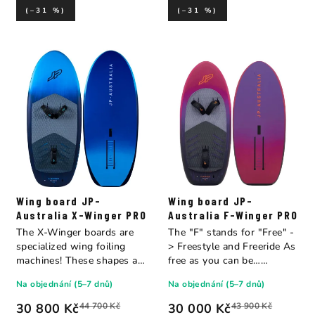
(–31 %)
(–31 %)
Wing board JP-
Wing board JP-
Australia X-Winger PRO
Australia F-Winger PRO
The X-Winger boards are
The "F" stands for "Free" -
specialized wing foiling
> Freestyle and Freeride As
machines! These shapes are
free as you can be…
very...
whether...
Na objednání (5–7 dnů)
Na objednání (5–7 dnů)
30 800 Kč
44 700 Kč
30 000 Kč
43 900 Kč