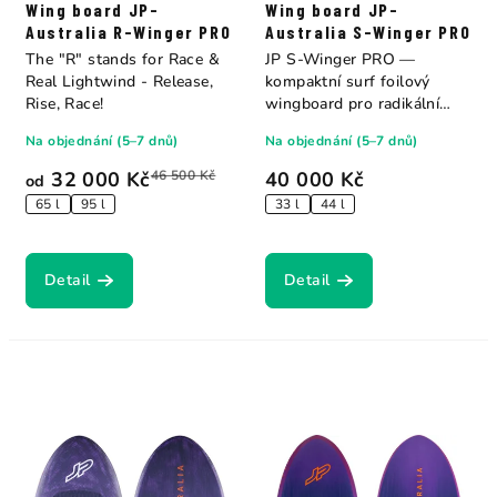
Wing board JP-
Wing board JP-
Australia R-Winger PRO
Australia S-Winger PRO
The "R" stands for Race &
JP S-Winger PRO —
Real Lightwind - Release,
kompaktní surf foilový
Rise, Race!
wingboard pro radikální
obratky ve vlnách. Dvě...
Na objednání (5–7 dnů)
Na objednání (5–7 dnů)
32 000 Kč
46 500 Kč
40 000 Kč
od
65 l
95 l
33 l
44 l
Detail
Detail