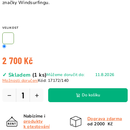
značky Windsurfingu.
VELIKOST
2 700 Kč
Měrná
✓ Skladem
(1 ks)
Můžeme doručit do:
11.8.2026
cena:
Možnosti doručení
Kód:
17172/140
−
+
Do košíku
Nabízíme i
Doprava zdarma
produkty
od 2000 Kč
k otestování