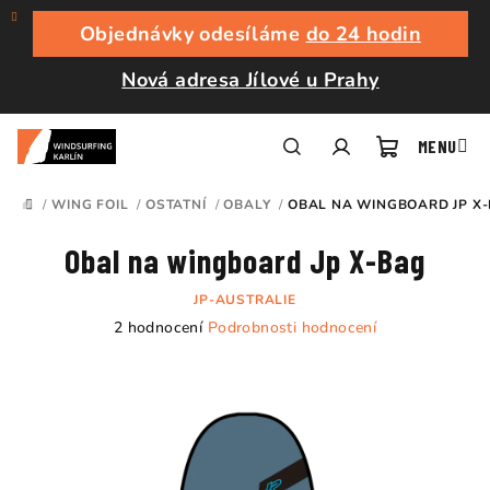
Přejít
na
Objednávky odesíláme
do 24 hodin
obsah
Nová adresa Jílové u Prahy
Nákupní
Hledat
Přihlášení
/
WING FOIL
/
OSTATNÍ
/
OBALY
/
OBAL NA WINGBOARD JP X
DOMŮ
košík
Obal na wingboard Jp X-Bag
JP-AUSTRALIE
Průměrné
2 hodnocení
Podrobnosti hodnocení
hodnocení
produktu
je
5,0
z
5
hvězdiček.