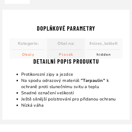
DOPLŇKOVÉ PARAMETRY
Kategorie
:
Obal na
:
#sizes_table#
:
Obaly
Plovák
hidden
DETAILNÍ POPIS PRODUKTU
Protikorozní zipy a jezdce
Na spodu odrazový materiál
"Tarpaulin"
k
ochraně proti slunečnímu svitu a teplu
Snadné označení velikostí
Ještě silnější polstrování pro přidanou ochranu
Nízká váha