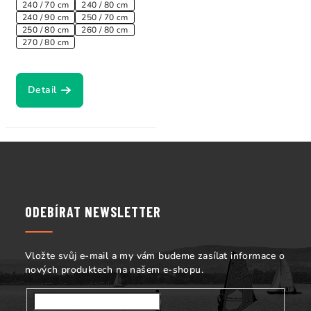
240 / 70 cm
240 / 80 cm
240 / 90 cm
250 / 70 cm
250 / 80 cm
260 / 80 cm
270 / 80 cm
Detail
Z
á
p
a
ODEBÍRAT NEWSLETTER
t
í
Vložte svůj e-mail a my vám budeme zasílat informace o
nových produktech na našem e-shopu.