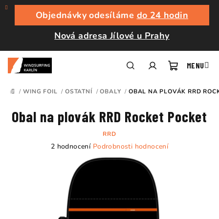
Přejít
na
Objednávky odesíláme
do 24 hodin
obsah
Nová adresa Jílové u Prahy
Nákupní
Hledat
Přihlášení
/
WING FOIL
/
OSTATNÍ
/
OBALY
/
OBAL NA PLOVÁK RRD ROC
DOMŮ
košík
Obal na plovák RRD Rocket Pocket
RRD
Průměrné
2 hodnocení
Podrobnosti hodnocení
hodnocení
produktu
je
5,0
z
5
hvězdiček.