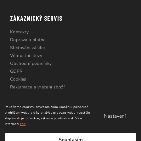
ZÁKAZNICKÝ SERVIS
Kontakty
Doprava a platba
Sledování zásilek
Věrnostní slevy
Obchodní podmínky
GDPR
Cookies
Reklamace a vrácení zboží
Používáme cookies, abychom Vám umožnili pohodlné
prohlížení webu a díky analýze provozu webu neustále
Nastavení
zlepšovali jeho funkce, výkon a použitelnost.
Více
informací
zde
.
Copyright 2026
Windsurfing Karlín.cz
. Všechna práva
vyhrazena.
Upravit nastavení cookies
Souhlasím