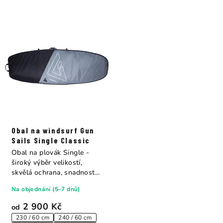
Obal na windsurf Gun
Sails Single Classic
Obal na plovák Single -
široký výběr velikostí,
skvělá ochrana, snadnost...
Na objednání (5–7 dnů)
2 900 Kč
od
230 / 60 cm
240 / 60 cm