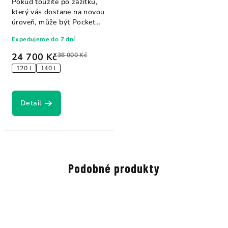
Pokud toužíte po zážitku,
který vás dostane na novou
úroveň, může být Pocket
Rocket Y26...
Expedujeme do 7 dní
24 700 Kč
38 000 Kč
120 l
140 l
Detail
Podobné produkty