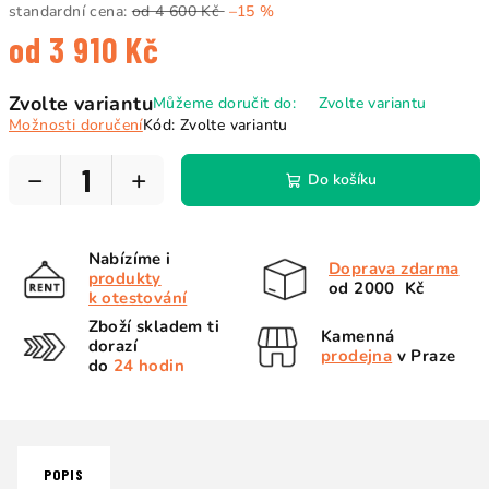
standardní cena:
od 4 600 Kč
–15 %
od
3 910 Kč
Měrná
Zvolte variantu
Můžeme doručit do:
Zvolte variantu
cena:
Možnosti doručení
Kód:
Zvolte variantu
−
+
Do košíku
Nabízíme i
Doprava zdarma
produkty
od 2000 Kč
k otestování
Zboží skladem ti
Kamenná
dorazí
prodejna
v Praze
do
24 hodin
POPIS