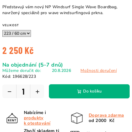
Představuji vám nový NP Windsurf Single Wave Boardbag,
navržený speciálně pro wave windsurfingová prkna.
VELIKOST
2 250 Kč
Měrná
Na objednání (5–7 dnů)
cena:
Můžeme doručit do:
20.8.2026
Možnosti doručení
Kód:
196628/223
−
+
Do košíku
Nabízíme i
Doprava zdarma
produkty
od 2000 Kč
k otestování
Zboží skladem ti