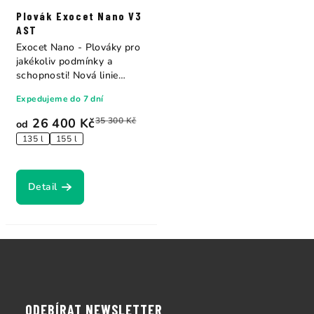
Plovák Exocet Nano V3
AST
Exocet Nano - Plováky pro
jakékoliv podmínky a
schopnosti! Nová linie
plováků...
Expedujeme do 7 dní
26 400 Kč
35 300 Kč
od
135 l
155 l
Detail
Z
á
p
a
ODEBÍRAT NEWSLETTER