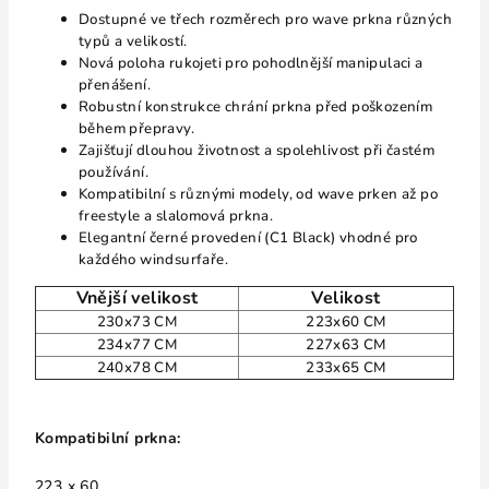
Dostupné ve třech rozměrech pro wave prkna různých
typů a velikostí.
Nová poloha rukojeti pro pohodlnější manipulaci a
přenášení.
Robustní konstrukce chrání prkna před poškozením
během přepravy.
Zajišťují dlouhou životnost a spolehlivost při častém
používání.
Kompatibilní s různými modely, od wave prken až po
freestyle a slalomová prkna.
Elegantní černé provedení (C1 Black) vhodné pro
každého windsurfaře.
Vnější velikost
Velikost
230x73 CM
223x60 CM
234x77 CM
227x63 CM
240x78 CM
233x65 CM
Kompatibilní prkna:
223 x 60