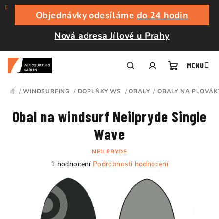
Přejít
na
Objednávky odesíláme
do 24 hodin
obsah
Nová adresa Jílové u Prahy
Nákupní
Hledat
Přihlášení
/
WINDSURFING
/
DOPLŇKY WS
/
OBALY
/
OBALY NA PLOVÁK
DOMŮ
košík
Obal na windsurf Neilpryde Single
Wave
NEILPRYDE
Průměrné
1 hodnocení
Podrobnosti hodnocení
hodnocení
produktu
je
5,0
z