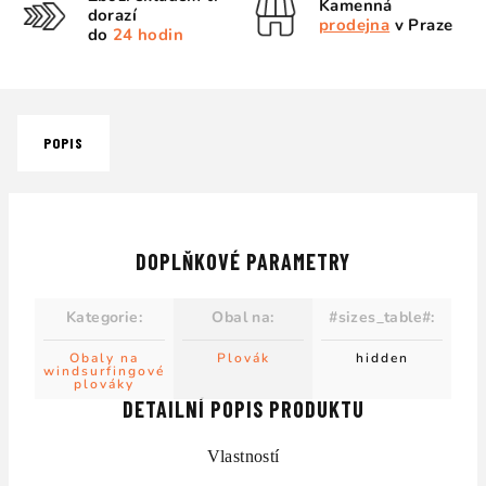
Kamenná
dorazí
prodejna
v Praze
do
24 hodin
POPIS
DOPLŇKOVÉ PARAMETRY
Kategorie
:
Obal na
:
#sizes_table#
:
Obaly na
Plovák
hidden
windsurfingové
plováky
DETAILNÍ POPIS PRODUKTU
Vlastností