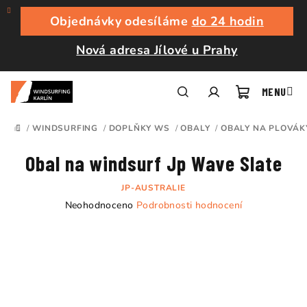
Přejít
na
Objednávky odesíláme
do 24 hodin
obsah
Nová adresa Jílové u Prahy
Nákupní
Hledat
Přihlášení
/
WINDSURFING
/
DOPLŇKY WS
/
OBALY
/
OBALY NA PLOVÁK
DOMŮ
košík
Obal na windsurf Jp Wave Slate
JP-AUSTRALIE
Průměrné
Neohodnoceno
Podrobnosti hodnocení
hodnocení
produktu
je
0,0
z
5
hvězdiček.