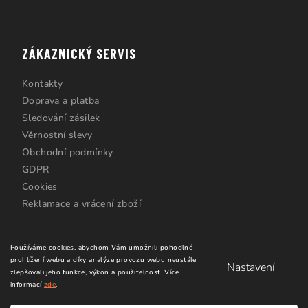
ZÁKAZNICKÝ SERVIS
Kontakty
Doprava a platba
Sledování zásilek
Věrnostní slevy
Obchodní podmínky
GDPR
Cookies
Reklamace a vrácení zboží
Používáme cookies, abychom Vám umožnili pohodlné
prohlížení webu a díky analýze provozu webu neustále
Nastavení
zlepšovali jeho funkce, výkon a použitelnost.
Více
informací
zde
.
Copyright 2026
Windsurfing Karlín.cz
. Všechna práva
vyhrazena.
Upravit nastavení cookies