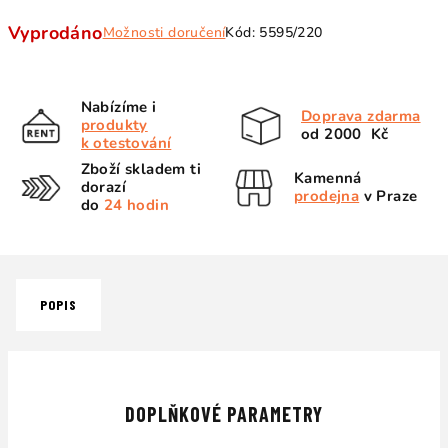
Měrná
Vyprodáno
Možnosti doručení
Kód:
5595/220
cena:
Nabízíme i
Doprava zdarma
produkty
od 2000 Kč
k otestování
Zboží skladem ti
Kamenná
dorazí
prodejna
v Praze
do
24 hodin
POPIS
DOPLŇKOVÉ PARAMETRY