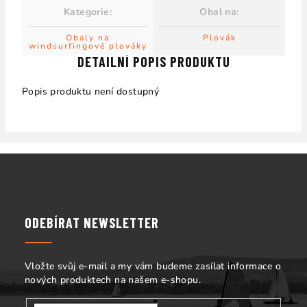
Kategorie
:
Obal na
:
Obaly na
Plovák
windsurfingové plováky
DETAILNÍ POPIS PRODUKTU
Popis produktu není dostupný
Z
á
p
a
ODEBÍRAT NEWSLETTER
t
í
Vložte svůj e-mail a my vám budeme zasílat informace o
nových produktech na našem e-shopu.