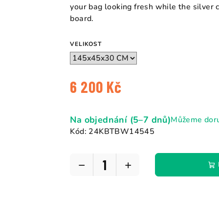
5
your bag looking fresh while the silver
hvězdiček.
board.
VELIKOST
6 200 Kč
Měrná
cena:
Na objednání (5–7 dnů)
Můžeme doru
Kód:
24KBTBW14545
−
+