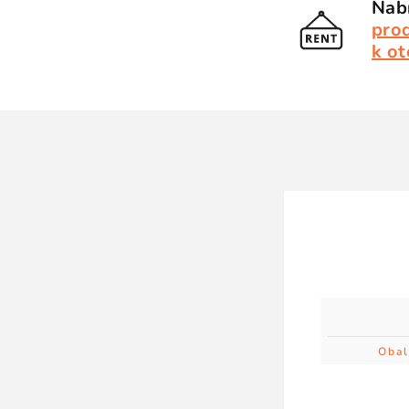
Nabí
pro
k ot
Obal