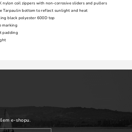
nylon coil zippers with non-corrosive sliders and pullers
e Tarpaulin bottom to reflect sunlight and heat
ting black polyester 600D top
ze marking
nt padding
ght
ašem e-shopu.