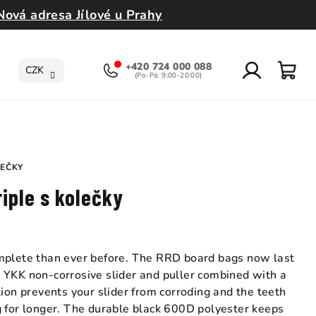
Nová adresa Jílové u Prahy
+420 724 000 088
CZK
Přihlášení
Nák
koší
LEČKY
iple s kolečky
omplete than ever before. The RRD board bags now last
 YKK non-corrosive slider and puller combined with a
tion prevents your slider from corroding and the teeth
g for longer. The durable black 600D polyester keeps