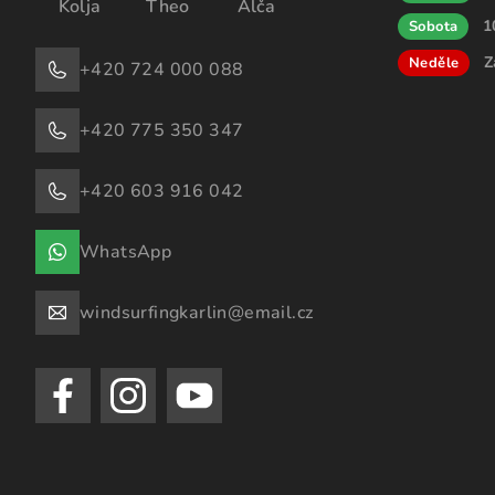
Kolja
Theo
Alča
1
Sobota
Z
Neděle
+420 724 000 088
+420 775 350 347
+420 603 916 042
WhatsApp
windsurfingkarlin@email.cz