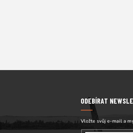
Z
á
p
ODEBÍRAT NEWSL
a
t
Vložte svůj e-mail a 
í