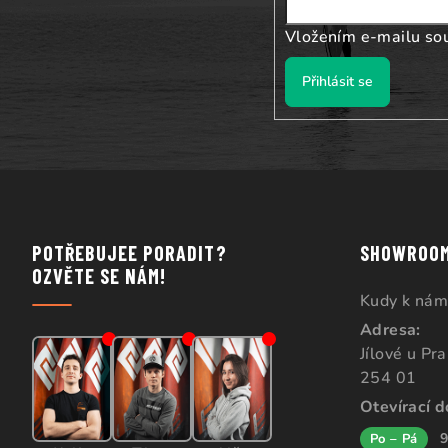
Vložením e-mailu so
Přihlásit se
POTŘEBUJEE PORADIT?
SHOWROO
OZVĚTE SE NÁM!
Kudy k nám
Adresa:
Jílové u Pr
254 01
Otevírací 
9
Po – Pá