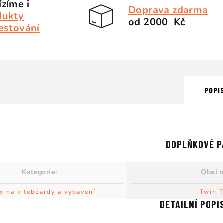
zíme i
Doprava zdarma
dukty
od 2000 Kč
estování
POPI
DOPLŇKOVÉ P
Kategorie
:
Obal 
y na kiteboardy a vybavení
Twin T
DETAILNÍ POPI