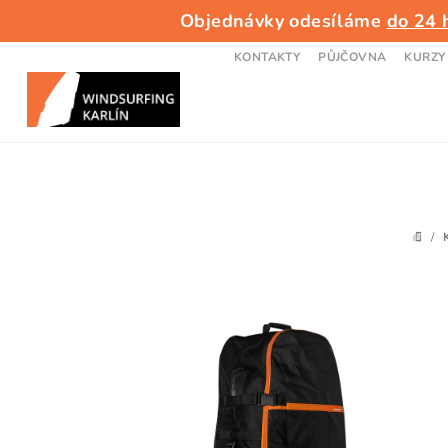
Přejít
Objednávky odesíláme
do 24 
na
obsah
KONTAKTY
PŮJČOVNA
KURZY
/
DOM