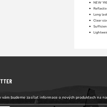
NEW YKK 
Reflectiv
Long las
Clear si
Sufficie
Lightwei
ETTER
my vám budeme zasílat informace o nových produktech na n