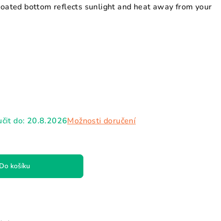
 coated bottom reflects sunlight and heat away from your
čit do:
20.8.2026
Možnosti doručení
Do košíku