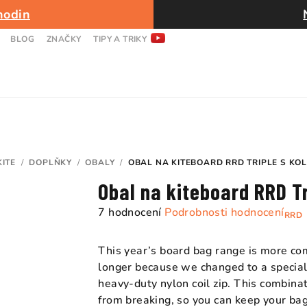
hodin
BLOG
ZNAČKY
TIPY A TRIKY
KITE
/
DOPLŇKY
/
OBALY
/
OBAL NA KITEBOARD RRD TRIPLE S KO
Ů
Obal na kiteboard RRD Tr
Průměrné
7 hodnocení
Podrobnosti hodnocení
RRD
hodnocení
produktu
This year’s board bag range is more c
je
longer because we changed to a special
5,0
heavy-duty nylon coil zip. This combina
z
from breaking, so you can keep your ba