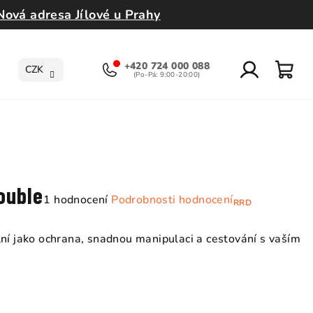
Nová adresa Jílové u Prahy
+420 724 000 088
CZK
Přihlášení
Nák
koší
ouble
Průměrné
1 hodnocení
Podrobnosti hodnocení
RRD
hodnocení
produktu
lní jako ochrana, snadnou manipulaci a cestování s vaším
je
5,0
z
5