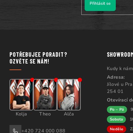
Přihlásit se
POTŘEBUJEE PORADIT?
SHOWROO
OZVĚTE SE NÁM!
Kudy k nám
Adresa:
Jílové u Pr
254 01
Otevírací 
9
Po – Pá
Kolja
Theo
Alča
1
Sobota
Z
Neděle
+420 724 000 088