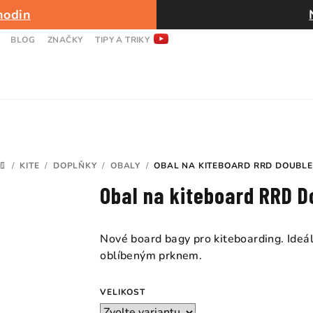
hodin
BLOG
ZNAČKY
TIPY A TRIKY
/
KITE
/
DOPLŇKY
/
OBALY
/
OBAL NA KITEBOARD RRD DOUBLE
DOMŮ
Obal na kiteboard RRD D
Nové board bagy pro kiteboarding. Ideá
oblíbeným prknem.
VELIKOST