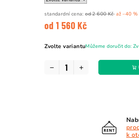
standardní cena:
od 2 600 Kč
až –40 %
od
1 560 Kč
Měrná
cena:
Zvolte variantu
Můžeme doručit do:
Zv
−
+
Nabí
pro
k ot