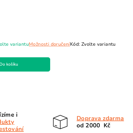
hvězdiček.
olte variantu
Možnosti doručení
Kód:
Zvolte variantu
Do košíku
zíme i
Doprava zdarma
dukty
od 2000 Kč
estování