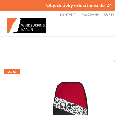
Přejít
Objednávky odesíláme
do 24 
na
obsah
KONTAKTY
PŮJČOVNA
KURZY
Akce