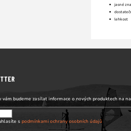
jasné zna
dostateč
lehkost
ETTER
my vám budeme zasílat informace o nových produktech na n
uhlasíte s
podmínkami ochrany osobních údajů