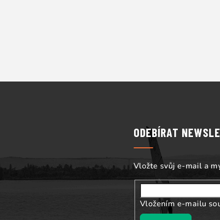
Z
á
p
ODEBÍRAT NEWSL
a
t
Vložte svůj e-mail a 
í
Vložením e-mailu so