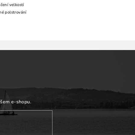
čení velkostí
né polstrování
ašem e-shopu.