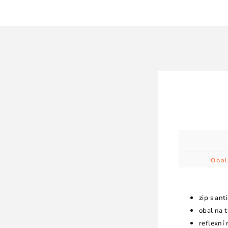
Obal
zip s an
obal na t
reflexní 