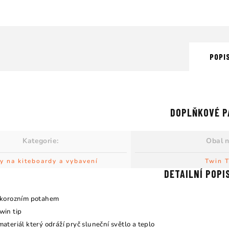
POPI
DOPLŇKOVÉ P
Kategorie
:
Obal 
y na kiteboardy a vybavení
Twin T
DETAILNÍ POPI
tikorozním potahem
win tip
materiál který odráží pryč sluneční světlo a teplo