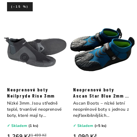
(–15 %)
Neoprenové boty
Neoprenové boty
Neilpryde Rise 3mm
Ascan Star Blue 2mm s
děleným palcem
Nízké 3mm. Jsou středně
Ascan Boots – nízké letní
teplé, trvanlivé neoprenové
neoprénové boty s jednou z
boty, které mají ty
nejflexibilnějších
nejdůležitější...
konstrukcí...
✓ Skladem
(1 ks)
✓ Skladem
(>5 ks)
1 269 Kč
1 499 Kč
1 090 Kč