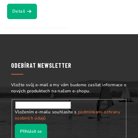
Detail
Z
á
p
a
ODEBÍRAT NEWSLETTER
t
í
Vložte svůj e-mail a my vám budeme zasílat informace o
nových produktech na našem e-shopu.
Vložením e-mailu souhlasíte s
podmínkami ochrany
osobních údajů
Přihlásit se