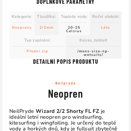
DOPLŇKOVÉ PARAMETRY
Kategorie
:
Tloušťka
:
Teplota vody
:
Roční období
:
Neopreny
2/2mm
20-25
Léto
Celsius
Typ zapínání
:
#sizes_table#
:
Přední zip
/mens-size-np-
wetsuits/
DETAILNÍ POPIS PRODUKTU
Neilpryde
Neopren
NeilPryde
Wizard 2/2 Shorty FL FZ
je
ideální letní neopren pro windsurfing,
kitesurfing i wingfoiling. Je určený do teplé
vody a horkých dnů, kdy je fullsuit zbytečně