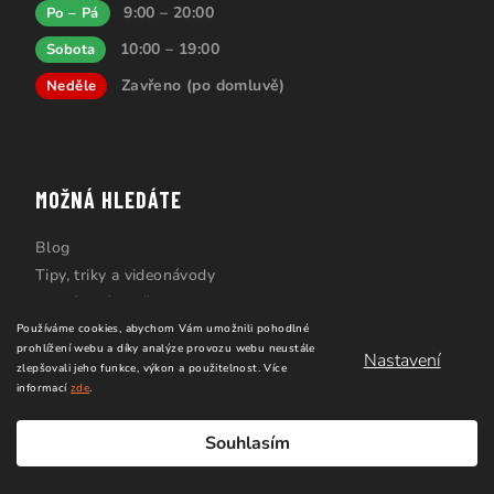
9:00 – 20:00
Po – Pá
10:00 – 19:00
Sobota
Zavřeno (po domluvě)
Neděle
MOŽNÁ HLEDÁTE
Blog
Tipy, triky a videonávody
Prodávané značky
Kurzy
Používáme cookies, abychom Vám umožnili pohodlné
prohlížení webu a díky analýze provozu webu neustále
Slovník pojmů
Nastavení
zlepšovali jeho funkce, výkon a použitelnost.
Více
informací
zde
.
Souhlasím
ZÁKAZNICKÝ SERVIS