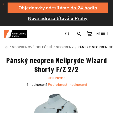
Přejít
na
Objednávky odesíláme
do 24 hodin
obsah
Nová adresa Jílové u Prahy
Nákupní
Hledat
Přihlášení
/
NEOPRENOVÉ OBLEČENÍ
/
NEOPRENY
/
PÁNSKÝ NEOPREN NEI
DOMŮ
košík
Pánský neopren Neilpryde Wizard
Shorty F/Z 2/2
NEILPRYDE
Průměrné
4 hodnocení
Podrobnosti hodnocení
hodnocení
produktu
je
5,0
z