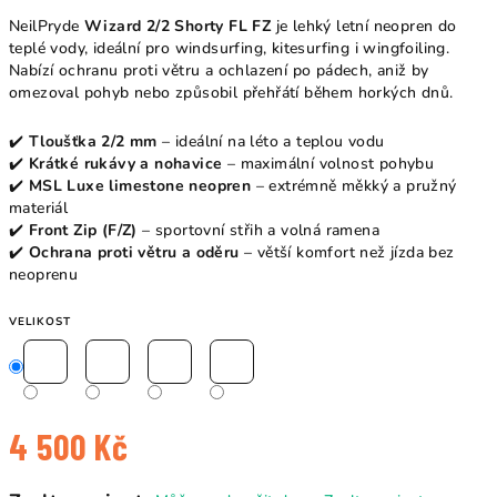
NeilPryde
Wizard 2/2 Shorty FL FZ
je lehký letní neopren do
teplé vody, ideální pro windsurfing, kitesurfing i wingfoiling.
Nabízí ochranu proti větru a ochlazení po pádech, aniž by
omezoval pohyb nebo způsobil přehřátí během horkých dnů.
✔️
Tloušťka 2/2 mm
– ideální na léto a teplou vodu
✔️
Krátké rukávy a nohavice
– maximální volnost pohybu
✔️
MSL Luxe limestone neopren
– extrémně měkký a pružný
materiál
✔️
Front Zip (F/Z)
– sportovní střih a volná ramena
✔️
Ochrana proti větru a oděru
– větší komfort než jízda bez
neoprenu
VELIKOST
4 500 Kč
Měrná