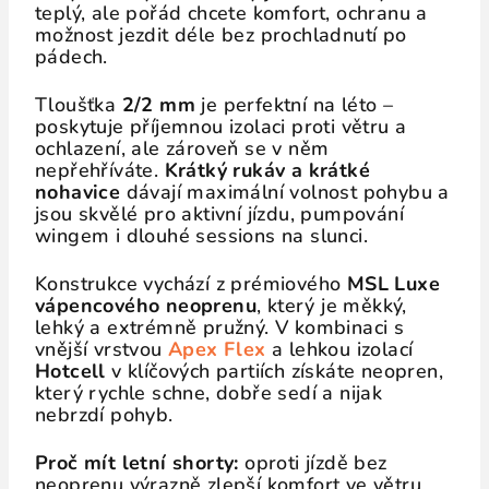
teplý, ale pořád chcete komfort, ochranu a
možnost jezdit déle bez prochladnutí po
pádech.
Tloušťka
2/2 mm
je perfektní na léto –
poskytuje příjemnou izolaci proti větru a
ochlazení, ale zároveň se v něm
nepřehříváte.
Krátký rukáv a krátké
nohavice
dávají maximální volnost pohybu a
jsou skvělé pro aktivní jízdu, pumpování
wingem i dlouhé sessions na slunci.
Konstrukce vychází z prémiového
MSL Luxe
vápencového neoprenu
, který je měkký,
lehký a extrémně pružný. V kombinaci s
vnější vrstvou
Apex Flex
a lehkou izolací
Hotcell
v klíčových partiích získáte neopren,
který rychle schne, dobře sedí a nijak
nebrzdí pohyb.
Proč mít letní shorty:
oproti jízdě bez
neoprenu výrazně zlepší komfort ve větru,