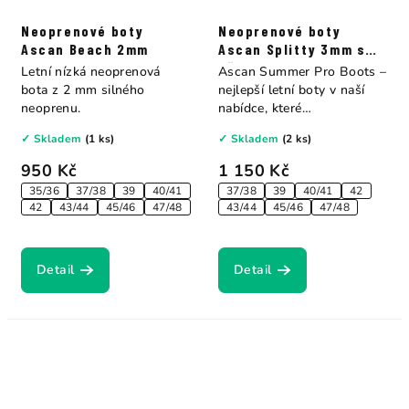
Neoprenové boty
Neoprenové boty
Ascan Beach 2mm
Ascan Splitty 3mm s
děleným palcem
Letní nízká neoprenová
Ascan Summer Pro Boots –
bota z 2 mm silného
nejlepší letní boty v naší
neoprenu.
nabídce, které
doporučujeme...
✓ Skladem
(1 ks)
✓ Skladem
(2 ks)
950 Kč
1 150 Kč
35/36
37/38
39
40/41
37/38
39
40/41
42
42
43/44
45/46
47/48
43/44
45/46
47/48
Detail
Detail