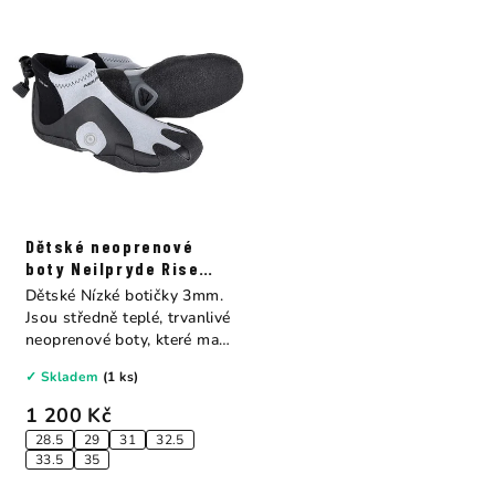
Dětské neoprenové
boty Neilpryde Rise
Junior 3mm
Dětské Nízké botičky 3mm.
Jsou středně teplé, trvanlivé
neoprenové boty, které mají
ty...
✓ Skladem
(1 ks)
1 200 Kč
28.5
29
31
32.5
33.5
35