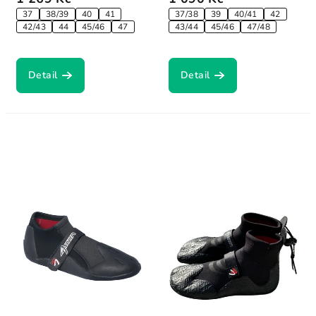
37
38/39
40
41
37/38
39
40/41
42
42/43
44
45/46
47
43/44
45/46
47/48
Detail
Detail