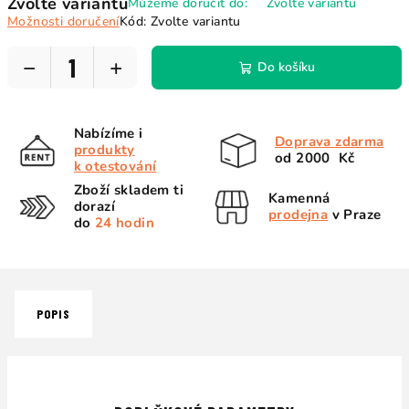
Zvolte variantu
Můžeme doručit do:
Zvolte variantu
cena:
Možnosti doručení
Kód:
Zvolte variantu
−
+
Do košíku
Nabízíme i
Doprava zdarma
produkty
od 2000 Kč
k otestování
Zboží skladem ti
Kamenná
dorazí
prodejna
v Praze
do
24 hodin
POPIS