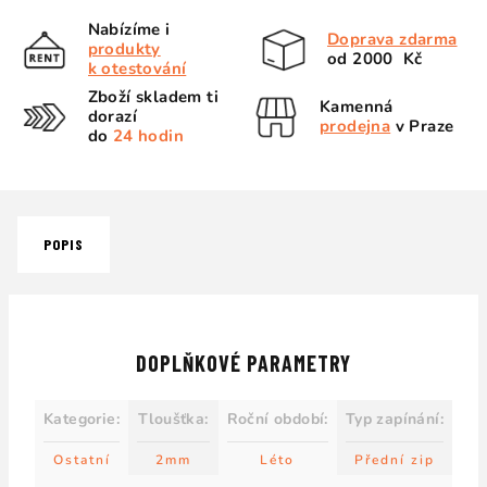
Nabízíme i
Doprava zdarma
produkty
od 2000 Kč
k otestování
Zboží skladem ti
Kamenná
dorazí
prodejna
v Praze
do
24 hodin
POPIS
DOPLŇKOVÉ PARAMETRY
Kategorie
:
Tloušťka
:
Roční období
:
Typ zapínání
:
Ostatní
2mm
Léto
Přední zip