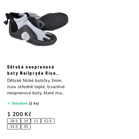
Dětské neoprenové
boty Neilpryde Rise
Junior 3mm
Dětské Nízké botičky 3mm.
Jsou středně teplé, trvanlivé
neoprenové boty, které mají
ty...
✓ Skladem
(1 ks)
1 200 Kč
28.5
29
31
32.5
33.5
35