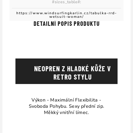
#sizes_table#
:
https://www.windsurfingkarlin.cz/tabulka-rrd-
wetsuit-woman/
DETAILNÍ POPIS PRODUKTU
NEOPREN Z HLADKÉ KŮŽE V
RETRO STYLU
Výkon - Maximální Flexibilita -
Svoboda Pohybu. Sexy přední zip.
Měkký vnitřní límec.