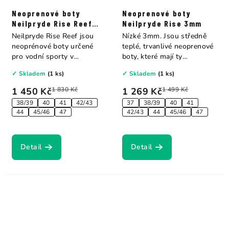
Neoprenové boty
Neoprenové boty
Neilpryde Rise Reef
Neilpryde Rise 3mm
2mm
Neilpryde Rise Reef jsou
Nízké 3mm. Jsou středně
neoprénové boty určené
teplé, trvanlivé neoprenové
pro vodní sporty v
boty, které mají ty
teplejších...
nejdůležitější...
✓ Skladem
(1 ks)
✓ Skladem
(1 ks)
1 450 Kč
1 830 Kč
1 269 Kč
1 499 Kč
38/39
40
41
42/43
37
38/39
40
41
44
45/46
47
42/43
44
45/46
47
Detail
Detail