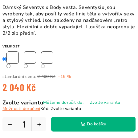
Dámský Seventysix Body vesta. Seventysix jsou
vyrobeny tak, aby posílily vaše linie těla a vytvořily sexy
a stylový vzhled. Jsou založeny na nadčasovém „retro
stylu. Flexibilní a dobře vypadající. Tloušťka neoprenu je
2/2 zip přední.
VELIKOST
standardní cena:
2 400 Kč
–15 %
2 040 Kč
Měrná
Zvolte variantu
Můžeme doručit do:
Zvolte variantu
cena:
Možnosti doručení
Kód:
Zvolte variantu
−
+
Do košíku