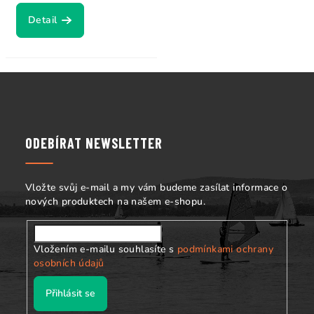
Detail
Z
á
p
a
ODEBÍRAT NEWSLETTER
t
í
Vložte svůj e-mail a my vám budeme zasílat informace o
nových produktech na našem e-shopu.
Vložením e-mailu souhlasíte s
podmínkami ochrany
osobních údajů
Přihlásit se