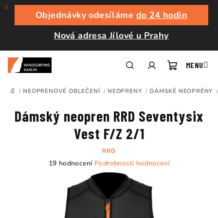
Přejít
na
Objednávky odesíláme
do 24 hodin
obsah
Nová adresa Jílové u Prahy
Nákupní
Hledat
Přihlášení
/
NEOPRENOVÉ OBLEČENÍ
/
NEOPRENY
/
DÁMSKÉ NEOPRÉNY
DOMŮ
košík
Dámský neopren RRD Seventysix
Vest F/Z 2/1
RRD
Průměrné
19 hodnocení
Podrobnosti hodnocení
hodnocení
produktu
je
4,3
z