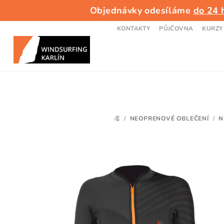
Přejít
Objednávky odesíláme
do 24 
na
obsah
KONTAKTY
PŮJČOVNA
KURZY
/
NEOPRENOVÉ OBLEČENÍ
/
N
DOMŮ