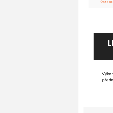
Ostatn
L
Výkon
předn