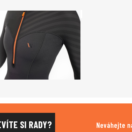
EVÍTE SI RADY?
Neváhejte n