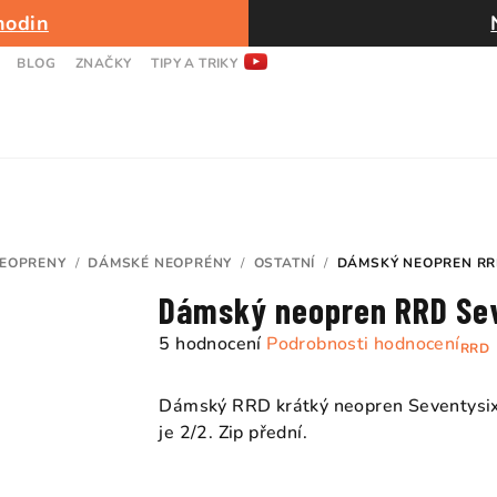
hodin
BLOG
ZNAČKY
TIPY A TRIKY
EOPRENY
/
DÁMSKÉ NEOPRÉNY
/
OSTATNÍ
/
DÁMSKÝ NEOPREN RRD
Dámský neopren RRD Sev
Průměrné
5 hodnocení
Podrobnosti hodnocení
RRD
hodnocení
produktu
Dámský RRD krátký neopren Seventysix. 
je
je 2/2. Zip přední.
4,2
z