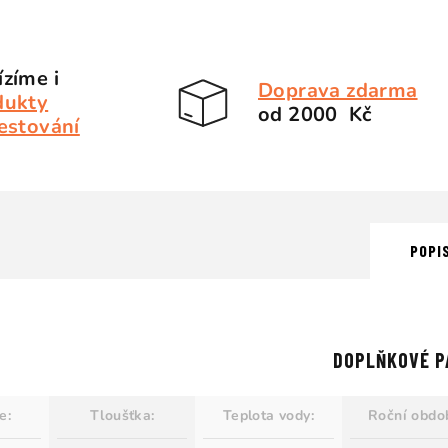
zíme i
Doprava zdarma
dukty
od 2000 Kč
estování
POPI
DOPLŇKOVÉ P
ie
:
Tloušťka
:
Teplota vody
:
Roční obdo