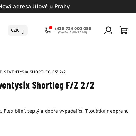
Nová adresa Jílové u Prahy
+420 724 000 088
CZK
Přihlášení
Nák
koší
 SEVENTYSIX SHORTLEG F/Z 2/2
entysix Shortleg F/Z 2/2
Flexibilní, teplý a dobře vypadající. Tloušťka neoprenu