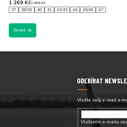
1 269 Kč
1 499 Kč
37
38/39
40
41
42/43
44
45/46
47
Detail
Z
á
p
ODEBÍRAT NEWSL
a
t
Vložte svůj e-mail a 
í
Vložením e-mailu so