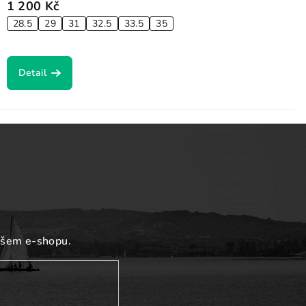
1 200 Kč
28.5
29
31
32.5
33.5
35
Detail
ašem e-shopu.