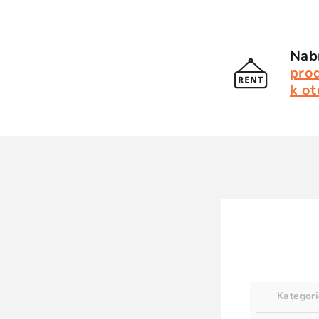
Nabí
pro
k ot
Kategor