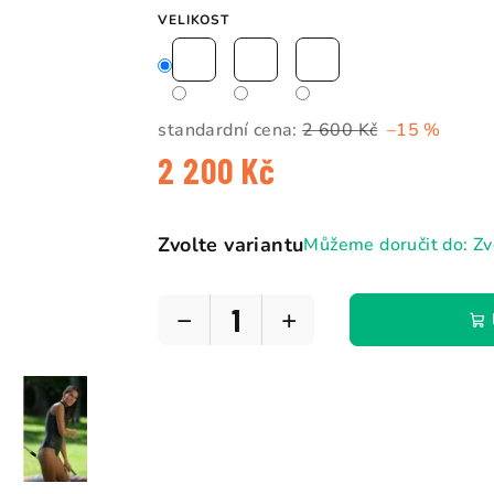
5
VELIKOST
hvězdiček.
standardní cena:
2 600 Kč
–15 %
2 200 Kč
Měrná
cena:
Zvolte variantu
Můžeme doručit do:
Zv
−
+