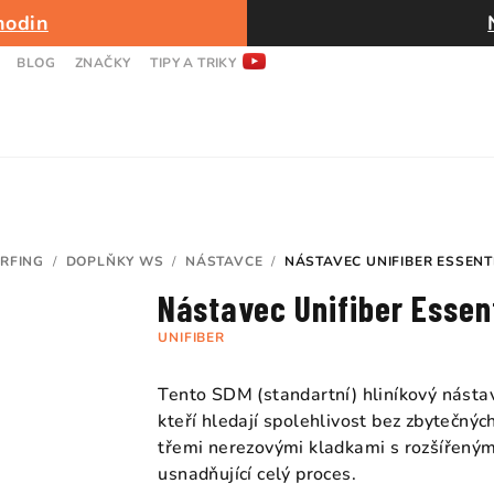
hodin
BLOG
ZNAČKY
TIPY A TRIKY
RFING
/
DOPLŇKY WS
/
NÁSTAVCE
/
NÁSTAVEC UNIFIBER ESSENT
Nástavec Unifiber Essen
UNIFIBER
Tento SDM (standartní) hliníkový nástav
kteří hledají spolehlivost bez zbytečný
třemi nerezovými kladkami s rozšířeným
usnadňující celý proces.