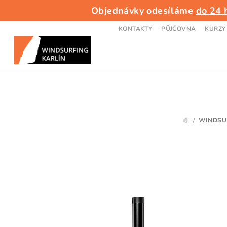
Přejít
Objednávky odesíláme
do 24 
na
obsah
KONTAKTY
PŮJČOVNA
KURZY
/
WINDSU
DOMŮ