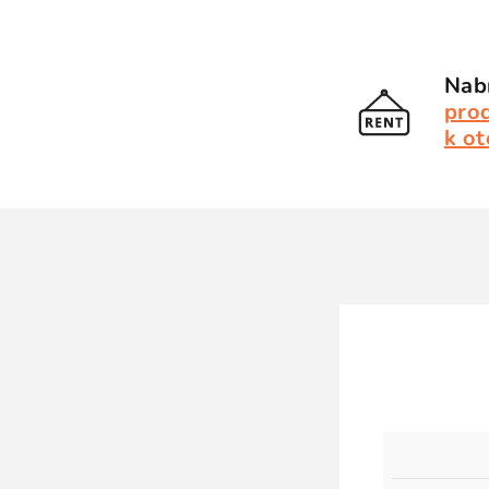
Nabí
pro
k ot