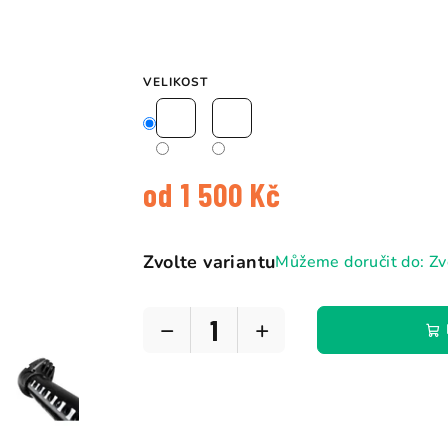
VELIKOST
od
1 500 Kč
Měrná
cena:
Zvolte variantu
Můžeme doručit do:
Zv
−
+