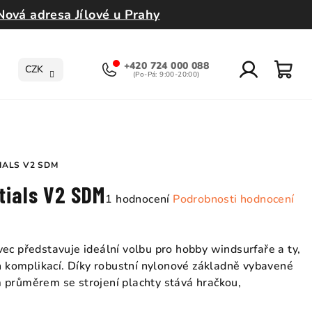
Nová adresa Jílové u Prahy
+420 724 000 088
CZK
Přihlášení
Nák
koší
IALS V2 SDM
tials V2 SDM
Průměrné
1 hodnocení
Podrobnosti hodnocení
hodnocení
produktu
je
ec představuje ideální volbu pro hobby windsurfaře a ty,
5,0
ch komplikací. Díky robustní nylonové základně vybavené
z
 průměrem se strojení plachty stává hračkou,
5