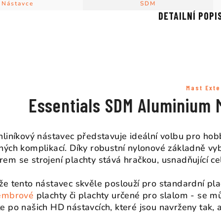
Nástavce
SDM
DETAILNÍ POPI
Mast Exte
Essentials SDM Aluminium M
hliníkový nástavec představuje ideální volbu pro hobb
ných komplikací. Díky robustní nylonové základně v
em se strojení plachty stává hračkou, usnadňující ce
že tento nástavec skvěle poslouží pro standardní plach
embrové
plachty či plachty určené pro slalom - se mů
e po našich HD nástavcích, které jsou navrženy tak, 