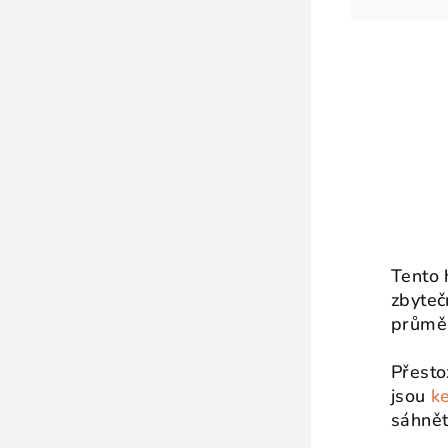
Tento 
zbyteč
průměr
Přesto
jsou
k
sáhnět