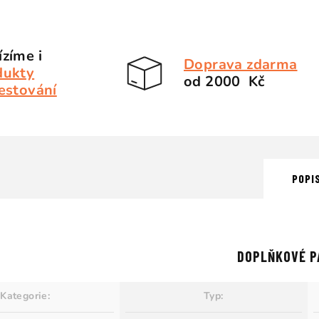
zíme i
Doprava zdarma
dukty
od 2000 Kč
estování
POPI
DOPLŇKOVÉ P
Kategorie
:
Typ
: