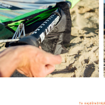
To nejdůležitěj