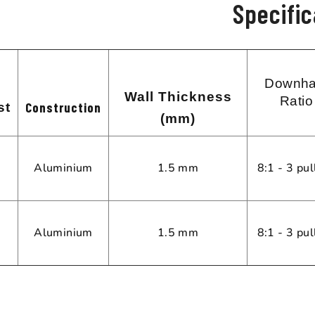
Specific
Downha
Wall Thickness
Ratio
Construction
st
(mm)
Aluminium
1.5 mm
8:1 - 3 pul
Aluminium
1.5 mm
8:1 - 3 pul