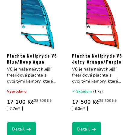
Plachta Neilpryde V8
Plachta Neilpryde V8
Blue/Deep Aqua
Juicy Orange/Purple
V8 je naše nejrychlejší
V8 je naše nejrychlejší
freeridová plachta s
freeridová plachta s
dvojitými kembry, která
dvojitými kembry, která
kombinuje výkon...
kombinuje výkon...
Vyprodáno
✓ Skladem
(1 ks)
17 100 Kč
28 500 Kč
17 500 Kč
29 300 Kč
7.7m²
8.2m²
Detail
Detail