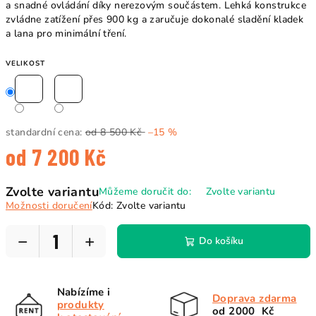
a snadné ovládání díky nerezovým součástem. Lehká konstrukce
zvládne zatížení přes 900 kg a zaručuje dokonalé sladění kladek
a lana pro minimální tření.
VELIKOST
standardní cena:
od 8 500 Kč
–15 %
od
7 200 Kč
Měrná
Zvolte variantu
Můžeme doručit do:
Zvolte variantu
cena:
Možnosti doručení
Kód:
Zvolte variantu
−
+
Do košíku
Nabízíme i
Doprava zdarma
produkty
od 2000 Kč