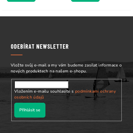
Z
á
p
a
ODEBÍRAT NEWSLETTER
t
í
Vložte svůj e-mail a my vám budeme zasílat informace o
nových produktech na našem e-shopu.
Vložením e-mailu souhlasíte s
podmínkami ochrany
osobních údajů
Přihlásit se