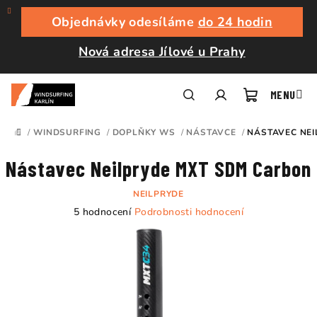
Přejít
na
Objednávky odesíláme
do 24 hodin
obsah
Nová adresa Jílové u Prahy
Nákupní
Hledat
Přihlášení
/
WINDSURFING
/
DOPLŇKY WS
/
NÁSTAVCE
/
NÁSTAVEC NEI
DOMŮ
košík
Nástavec Neilpryde MXT SDM Carbon
NEILPRYDE
Průměrné
5 hodnocení
Podrobnosti hodnocení
hodnocení
produktu
je
5,0
z
5
hvězdiček.