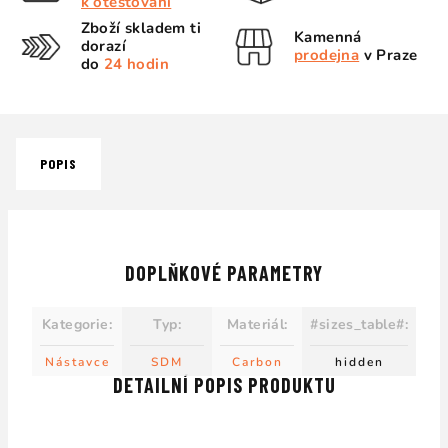
k otestování
Zboží skladem ti
Kamenná
dorazí
prodejna
v Praze
do
24 hodin
POPIS
DOPLŇKOVÉ PARAMETRY
Kategorie
:
Typ
:
Materiál
:
#sizes_table#
:
Nástavce
SDM
Carbon
hidden
DETAILNÍ POPIS PRODUKTU